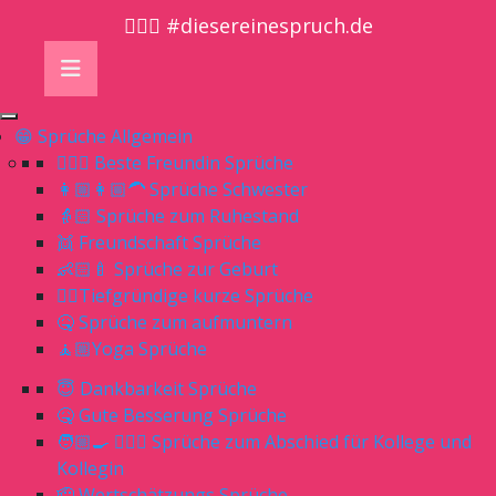
🤷🏼‍♀️ #diesereinespruch.de
😁 Sprüche Allgemein
👱🏻‍♀️ Beste Freundin Sprüche
👩🏼👩🏼‍🦱 Sprüche Schwester
👵🏻 Sprüche zum Ruhestand
👯 Freundschaft Sprüche
👶🏻🍼 Sprüche zur Geburt
👌🏻Tiefgründige kurze Sprüche
🤒 Sprüche zum aufmuntern
🧘🏼Yoga Sprüche
😇 Dankbarkeit Sprüche
🤒 Gute Besserung Sprüche
🧑🏼‍🍳 👨🏼‍⚕️ Sprüche zum Abschied für Kollege und
Kollegin
🫡 Wertschätzungs Sprüche