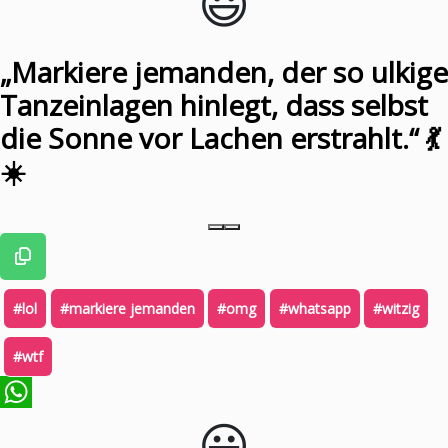
😃️
„Markiere jemanden, der so ulkige
Tanzeinlagen hinlegt, dass selbst
die Sonne vor Lachen erstrahlt.“ 💃
☀️
#lol
#markiere jemanden
#omg
#whatsapp
#witzig
#wtf
😃️
WhatsApp