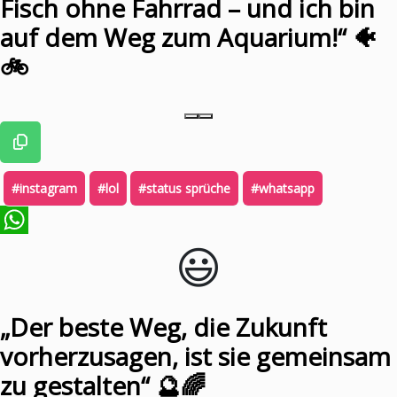
Fisch ohne Fahrrad – und ich bin
auf dem Weg zum Aquarium!“ 🐠
🚲
#instagram
#lol
#status sprüche
#whatsapp
😃️
WhatsApp
„Der beste Weg, die Zukunft
vorherzusagen, ist sie gemeinsam
zu gestalten“ 🔮🌈