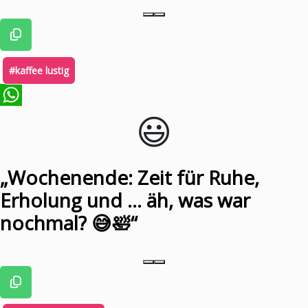
#kaffee lustig
😃️
WhatsApp
„Wochenende: Zeit für Ruhe,
Erholung und … äh, was war
nochmal? 😅🛀“