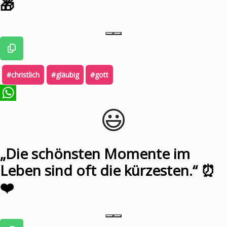
🎁
#christlich
#gläubig
#gott
😃️
WhatsApp
„Die schönsten Momente im
Leben sind oft die kürzesten.“ ⏰
❤️