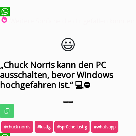
Weitere Sprüche die dir gefallen könnten
WhatsApp
😃️
„Chuck Norris kann den PC
ausschalten, bevor Windows
hochgefahren ist.“ 💻⛔
#chuck norris
#lustig
#sprüche lustig
#whatsapp