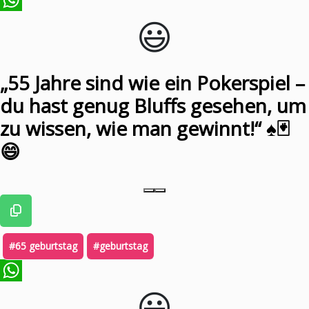
😃️
WhatsApp
„55 Jahre sind wie ein Pokerspiel –
du hast genug Bluffs gesehen, um
zu wissen, wie man gewinnt!“ ♠️🃏
😄
#65 geburtstag
#geburtstag
😃️
WhatsApp