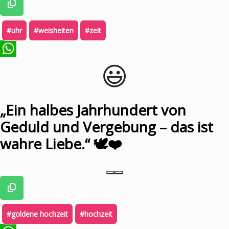
#uhr
#weisheiten
#zeit
😃️
WhatsApp
„Ein halbes Jahrhundert von
Geduld und Vergebung – das ist
wahre Liebe.“ 🕊️❤️
#goldene hochzeit
#hochzeit