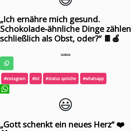
„Ich ernähre mich gesund.
Schokolade-ähnliche Dinge zählen
schließlich als Obst, oder?“ 🍫🍎
#instagram
#lol
#status sprüche
#whatsapp
😃️
WhatsApp
„Gott schenkt ein neues Herz“ ❤️