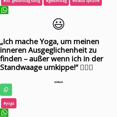
#50. geburtstag lustig
#geburtstag
#status sprüche
😃️
WhatsApp
„Ich mache Yoga, um meinen
inneren Ausgeglichenheit zu
finden – außer wenn ich in der
Standwaage umkippe!“ 🧘‍♀️⚖️
#yoga