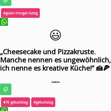
#guten morgen lustig
😃️
WhatsApp
„Cheesecake und Pizzakruste.
Manche nennen es ungewöhnlich,
ich nenne es kreative Küche!“ 🍰🍕
#70 geburtstag
#geburtstag