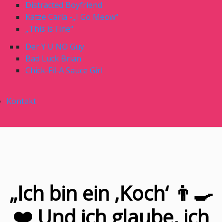
Distracted Boyfriend
Katze Carla -„I Go Meow“
„This is Fine“
Der Y U NO Guy
Bad Luck Brian
Chick-Fil-A Sauce Girl
Kontakt
„Ich bin ein ‚Koch‘ 👨‍🍳
❤️ Und ich glaube, ich