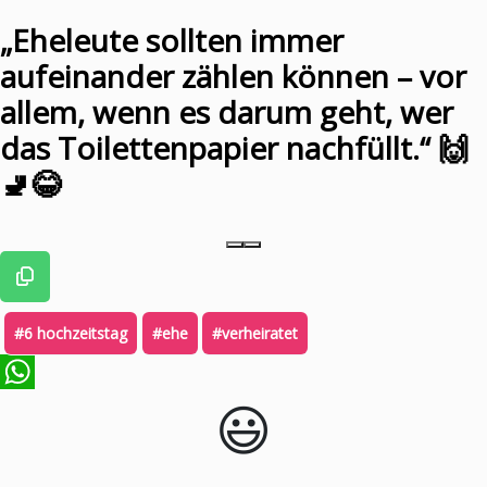
„Eheleute sollten immer
aufeinander zählen können – vor
allem, wenn es darum geht, wer
das Toilettenpapier nachfüllt.“ 🙌
🚽😂
#6 hochzeitstag
#ehe
#verheiratet
😃️
WhatsApp