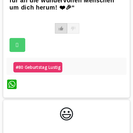
für all die wundervollen Menschen
um dich herum! ❤️🎉“
#80 Geburtstag Lustig
WhatsApp
😃️