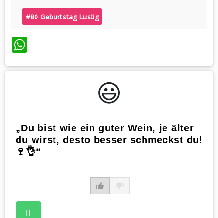
#80 Geburtstag Lustig
WhatsApp
😃️
„Du bist wie ein guter Wein, je älter
du wirst, desto besser schmeckst du!
🍷👌“