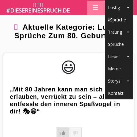
🤷🏼‍♀️
Lustig
#DIESEREINESPRUCH.DE
🕯Sprüche
Aktuelle Kategorie: Lustige
Traurig
Sprüche Zum 80. Geburtstag
Sprüche
Liebe
😃️
Meme
Storys
„Mit 80 Jahren kann man sich endlich
Kontakt
erlauben, verrückt zu sein – also
entfessle den inneren Spaßvogel in
dir! 🎭😄“