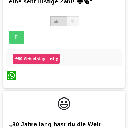
eine sehr lustige Zahl! 😂🔢“
1
#80 Geburtstag Lustig
WhatsApp
😃️
„80 Jahre lang hast du die Welt