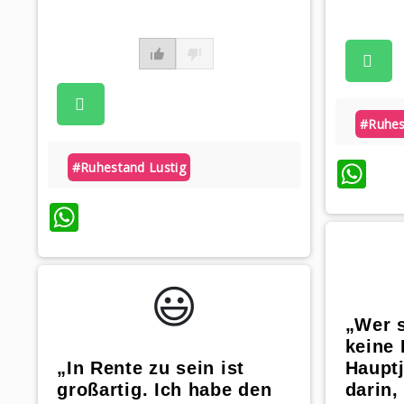
#ruhes
Wh
#ruhestand Lustig
WhatsApp
😃️
„Wer 
keine 
„In Rente zu sein ist
Hauptj
großartig. Ich habe den
darin