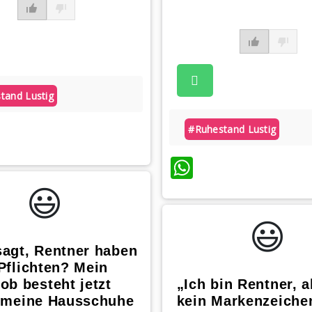
tand Lustig
atsApp
#ruhestand Lustig
WhatsApp
😃️
😃️
sagt, Rentner haben
Pflichten? Mein
ob besteht jetzt
„Ich bin Rentner, a
, meine Hausschuhe
kein Markenzeiche