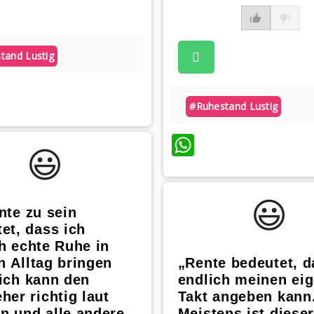
tand Lustig
atsApp
#ruhestand Lustig
WhatsApp
😃️
😃️
nte zu sein
et, dass ich
h echte Ruhe in
 Alltag bringen
„Rente bedeutet, d
ich kann den
endlich meinen ei
her richtig laut
Takt angeben kann
n und alle andere
Meistens ist diese