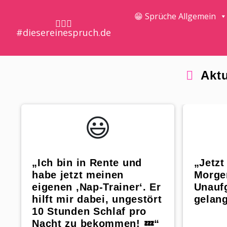
😁 Sprüche Allgemein
🤷🏼‍♀️
#diesereinespruch.de
Aktu
😃️
„Ich bin in Rente und
„Jetzt
habe jetzt meinen
Morge
eigenen ‚Nap-Trainer‘. Er
Unauf
hilft mir dabei, ungestört
gelan
10 Stunden Schlaf pro
Nacht zu bekommen! 💤“