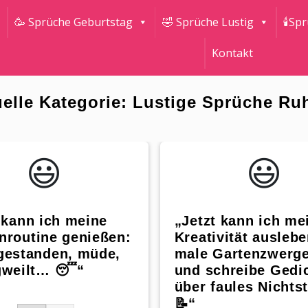
🥳 Sprüche Geburtstag
🤣 Sprüche Lustig
🕯Sp
Kontakt
elle Kategorie: Lustige Sprüche Ru
😃️
😃️
 kann ich meine
„Jetzt kann ich me
nroutine genießen:
Kreativität auslebe
gestanden, müde,
male Gartenzwerge
gweilt… 😴“
und schreibe Gedi
über faules Nichtst
📝“