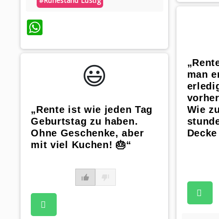
#ruhestand Lustig
WhatsApp
„Rente
😃️
man en
erledi
vorher
„Rente ist wie jeden Tag
Wie z
Geburtstag zu haben.
stunde
Ohne Geschenke, aber
Decke 
mit viel Kuchen! 🎂“