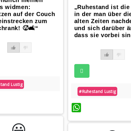
endlich meinen
s widmen:
„Ruhestand ist die 
tzen auf der Couch
in der man über di
einstrecken zum
alten Zeiten nachd
hrank! 🥵🛋️“
und sich darüber ä
dass sie vorbei sin
tand Lustig
#ruhestand Lustig
atsApp
WhatsApp
😃️