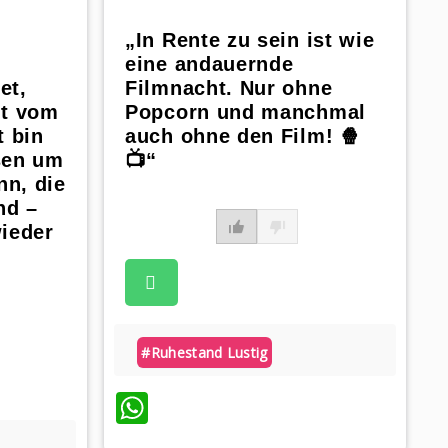
„In Rente zu sein ist wie
eine andauernde
et,
Filmnacht. Nur ohne
it vom
Popcorn und manchmal
t bin
auch ohne den Film! 🍿
sen um
📺“
n, die
nd –
ieder
#ruhestand Lustig
WhatsApp