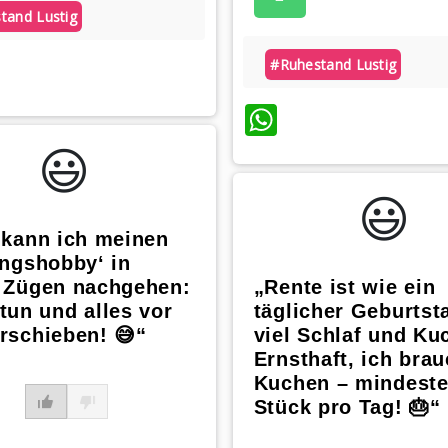
tand Lustig
atsApp
#ruhestand Lustig
WhatsApp
😃️
😃️
 kann ich meinen
ingshobby‘ in
n Zügen nachgehen:
„Rente ist wie ein
tun und alles vor
täglicher Geburtst
rschieben! 😅“
viel Schlaf und Ku
Ernsthaft, ich bra
Kuchen – mindeste
Stück pro Tag! 🎂“