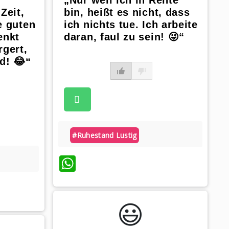
„Nur weil ich in Rente
Zeit,
bin, heißt es nicht, dass
e guten
ich nichts tue. Ich arbeite
enkt
daran, faul zu sein! 😜“
rgert,
d! 😂“
#ruhestand Lustig
WhatsApp
😃️