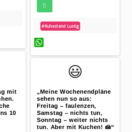
#ruhestand Lustig
WhatsApp
😃️
ag mit
„Meine Wochenendpläne
chen.
sehen nun so aus:
uche
Freitag – faulenzen,
ns 10
Samstag – nichts tun,
Sonntag – weiter nichts
tun. Aber mit Kuchen! 🍰“