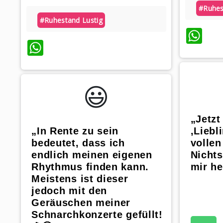
#ruhes
#ruhestand Lustig
Wh
WhatsApp
😃️
„Jetzt
„In Rente zu sein
‚Liebl
bedeutet, dass ich
volle
endlich meinen eigenen
Nichts
Rhythmus finden kann.
mir he
Meistens ist dieser
jedoch mit den
Geräuschen meiner
Schnarchkonzerte gefüllt!