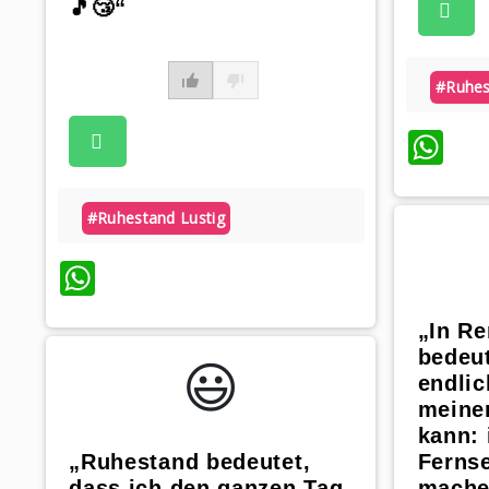
🎵😴“
#ruhes
Wh
#ruhestand Lustig
WhatsApp
„In Re
bedeut
😃️
endlic
meinen
kann: 
„Ruhestand bedeutet,
Fernse
dass ich den ganzen Tag
mache