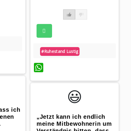
#ruhestand Lustig
WhatsApp
😃️
ass ich
genen
„Jetzt kann ich endlich
.
meine Mitbewohnerin um
r
Verständnis bitten, dass