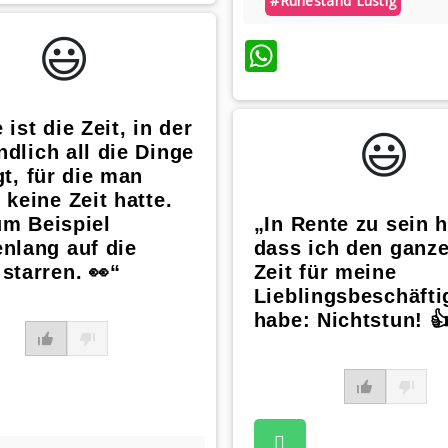
#ruhestand Lustig
😃️
WhatsApp
 ist die Zeit, in der
😃️
dlich all die Dinge
gt, für die man
 keine Zeit hatte.
um Beispiel
„In Rente zu sein h
nlang auf die
dass ich den ganz
starren. 👀“
Zeit für meine
Lieblingsbeschäft
habe: Nichtstun! 