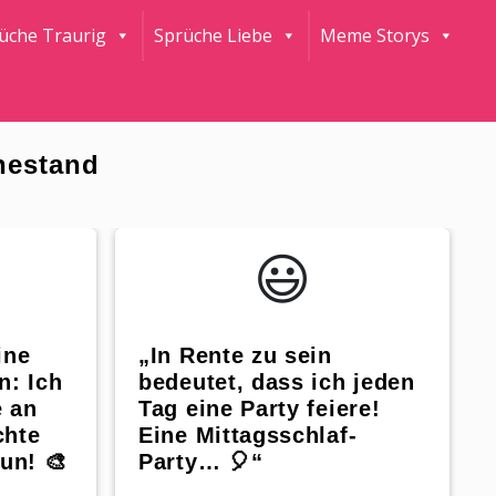
rüche Traurig
Sprüche Liebe
Meme Storys
hestand
😃️
ine
„In Rente zu sein
n: Ich
bedeutet, dass ich jeden
 an
Tag eine Party feiere!
chte
Eine Mittagsschlaf-
un! 🎨
Party… 🎈“