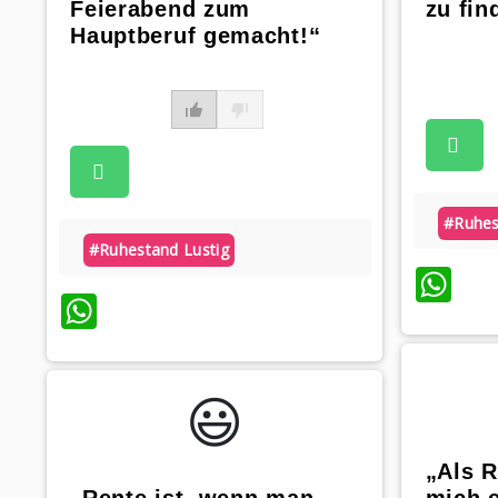
Feierabend zum
zu fin
Hauptberuf gemacht!“
#ruhes
#ruhestand Lustig
Wh
WhatsApp
😃️
„Als R