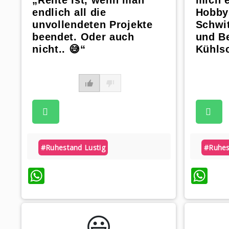
„Rente ist, wenn man
mich 
endlich all die
Hobby
unvollendeten Projekte
Schwi
beendet. Oder auch
und B
nicht.. 😅“
Kühlsc
#ruhestand Lustig
#ruhes
WhatsApp
Wh
😃️