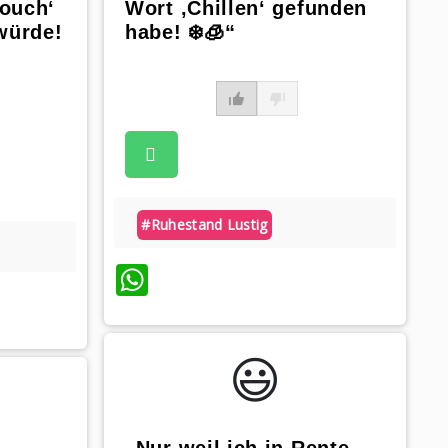
ouch‘
Wort ‚Chillen‘ gefunden
würde!
habe! ❄️🧊“
#ruhestand Lustig
WhatsApp
😃️