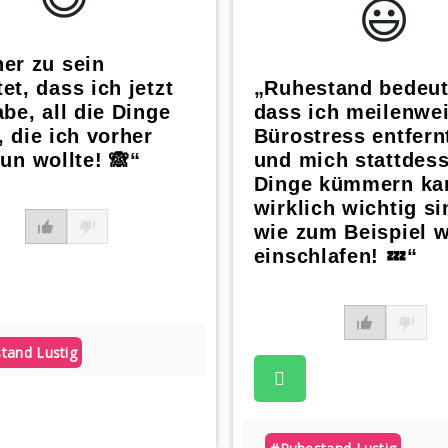
😃️
er zu sein
et, dass ich jetzt
„Ruhestand bedeut
abe, all die Dinge
dass ich meilenwe
, die ich vorher
Bürostress entfern
tun wollte! 🙈“
und mich stattdes
Dinge kümmern kan
wirklich wichtig si
wie zum Beispiel w
einschlafen! 💤“
tand Lustig
atsApp