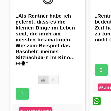
„Als Rentner habe ich
„Rentn
gelernt, dass es die
bedeut
kleinen Dinge im Leben
Zeit h
sind, die mich am
zu tun
meisten beschäftigen.
nicht 
Wie zum Beispiel das
Rascheln meines
Sitznachbarn im Kino…
👀🍿“
#ruhes
Wh