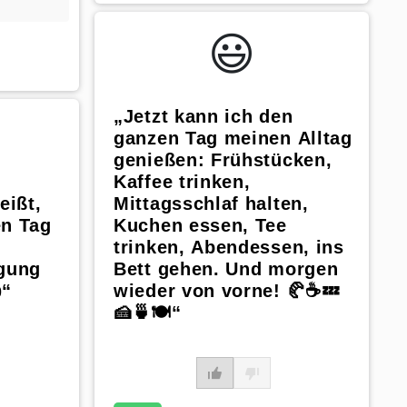
😃️
„Jetzt kann ich den
ganzen Tag meinen Alltag
genießen: Frühstücken,
Kaffee trinken,
eißt,
Mittagsschlaf halten,
en Tag
Kuchen essen, Tee
trinken, Abendessen, ins
igung
Bett gehen. Und morgen
“
wieder von vorne! 🥐☕💤
🍰🍵🍽️“