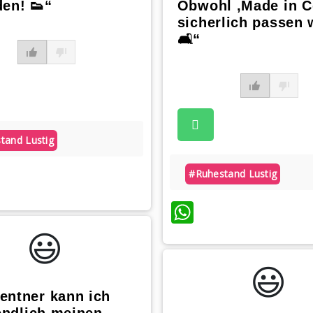
den! 👟“
Obwohl ‚Made in C
sicherlich passen 
🛋️“
tand Lustig
atsApp
#ruhestand Lustig
WhatsApp
😃️
😃️
entner kann ich