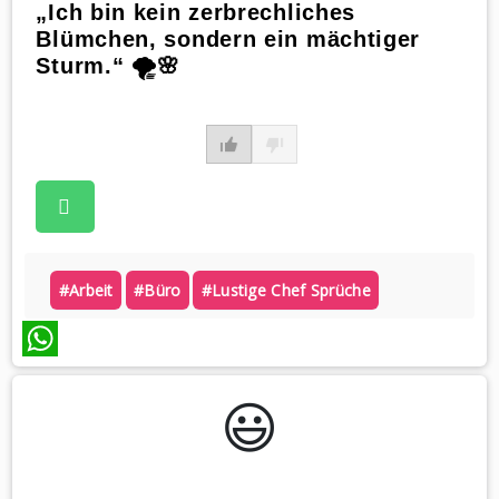
„Ich bin kein zerbrechliches
Blümchen, sondern ein mächtiger
Sturm.“ 🌪️🌸
#arbeit
#büro
#lustige Chef Sprüche
WhatsApp
😃️