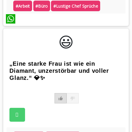
#arbeit
#büro
#lustige Chef Sprüche
WhatsApp
😃️
„Eine starke Frau ist wie ein
Diamant, unzerstörbar und voller
Glanz.“ 💎✨