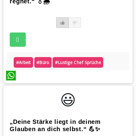
regnet.“ 💧🌧️
#arbeit
#büro
#lustige Chef Sprüche
WhatsApp
😃️
„Deine Stärke liegt in deinem
Glauben an dich selbst.“ 💪✨