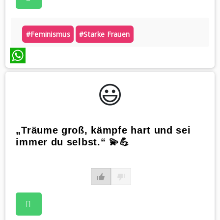
#feminismus
#starke Frauen
WhatsApp
😃️
„Träume groß, kämpfe hart und sei
immer du selbst.“ 💫💪