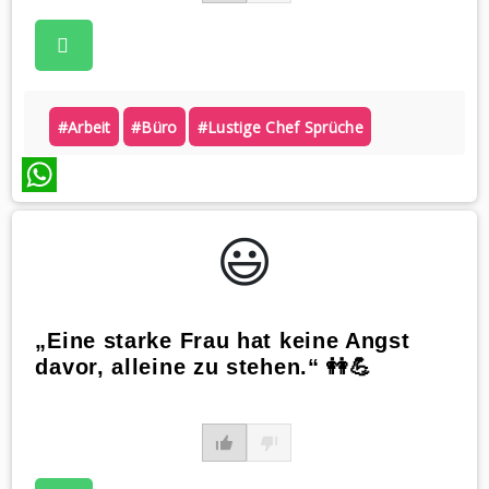
#arbeit
#büro
#lustige Chef Sprüche
WhatsApp
😃️
„Eine starke Frau hat keine Angst
davor, alleine zu stehen.“ 👭💪