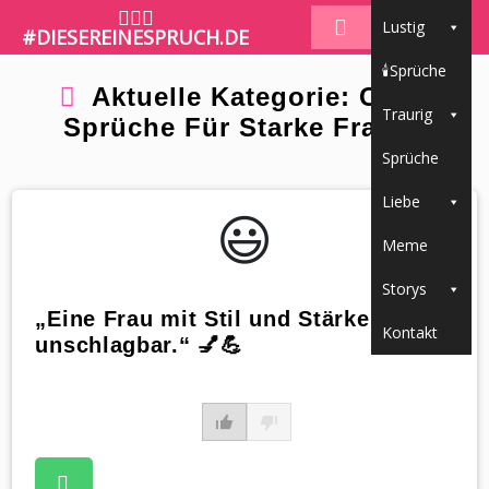
🤷🏼‍♀️
Lustig
#DIESEREINESPRUCH.DE
🕯Sprüche
Aktuelle Kategorie: Coole
Traurig
Sprüche Für Starke Frauen
Sprüche
Liebe
😃️
Meme
Storys
„Eine Frau mit Stil und Stärke ist
Kontakt
unschlagbar.“ 💅💪