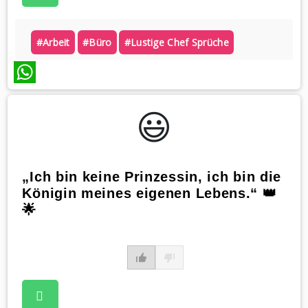
#arbeit
#büro
#lustige Chef Sprüche
WhatsApp
😃️
„Ich bin keine Prinzessin, ich bin die
Königin meines eigenen Lebens.“ 👑
🌟