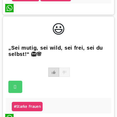
WhatsApp
😃️
„Sei mutig, sei wild, sei frei, sei du
selbst!“ 🦁🌸
#starke Frauen