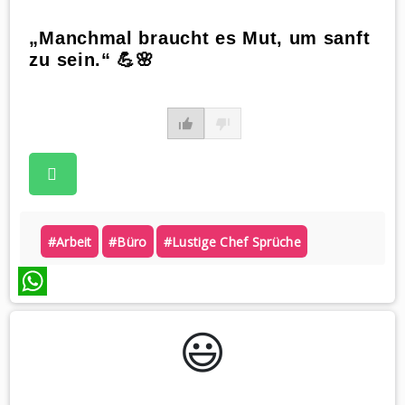
„Manchmal braucht es Mut, um sanft
zu sein.“ 💪🌸
#arbeit
#büro
#lustige Chef Sprüche
WhatsApp
😃️