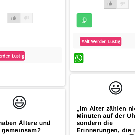
#alt Werden Lustig
WhatsApp
erden Lustig
atsApp
😃️
😃️
„Im Alter zählen ni
Minuten auf der Uh
haben Ältere und
sondern die
e gemeinsam?
Erinnerungen, die