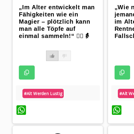
„Im Alter entwickelt man
„Wie 
Fähigkeiten wie ein
jemand
Magier – plötzlich kann
im Alt
man alle Töpfe auf
Rentn
einmal sammeln!“ 🧙‍♂️👵
Fallsc
#alt Werden Lustig
#alt W
WhatsApp
Wh