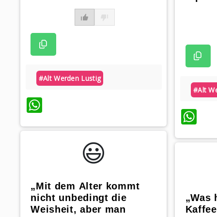
#alt Werden Lustig
#alt W
WhatsApp
Wh
😃️
„Mit dem Alter kommt
nicht unbedingt die
„Was 
Weisheit, aber man
Kaffe