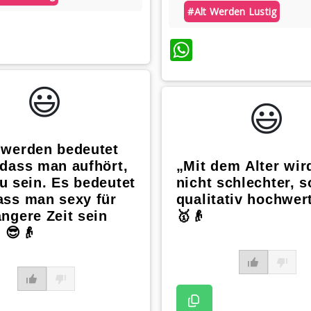
#alt Werden Lustig
atsApp
WhatsApp
😃️
😃️
 werden bedeutet
 dass man aufhört,
„Mit dem Alter wi
u sein. Es bedeutet
nicht schlechter, 
ass man sexy für
qualitativ hochwert
ängere Zeit sein
🥇👴
 😎👴