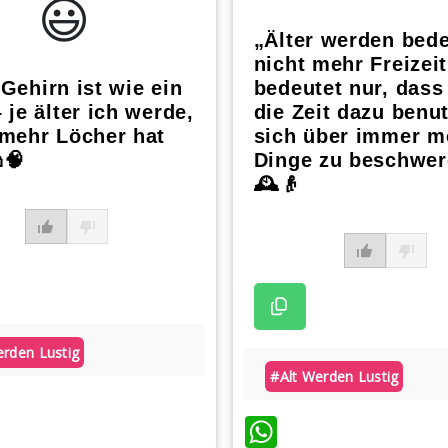
😃️
„Älter werden bede
nicht mehr Freizeit
Gehirn ist wie ein
bedeutet nur, das
 je älter ich werde,
die Zeit dazu benu
 mehr Löcher hat
sich über immer m
🧠
Dinge zu beschwer
🕰️👴
erden Lustig
#alt Werden Lustig
atsApp
WhatsApp