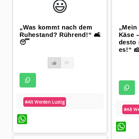
😃️
„Was kommt nach dem
„Mein 
Ruhestand? Rührend!“ 🛋️
Käse –
😴
desto
es!“ 
#alt Werden Lustig
#alt W
WhatsApp
Wh