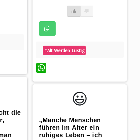
#alt Werden Lustig
WhatsApp
😃️
cht die
r,
„Manche Menschen
führen im Alter ein
 man
ruhiges Leben – ich