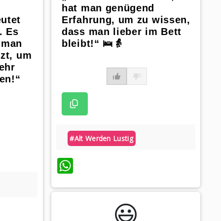
hat man genügend
utet
Erfahrung, um zu wissen,
. Es
dass man lieber im Bett
s man
bleibt!“ 🛌👵
tzt, um
ehr
en!“
#alt Werden Lustig
WhatsApp
😃️