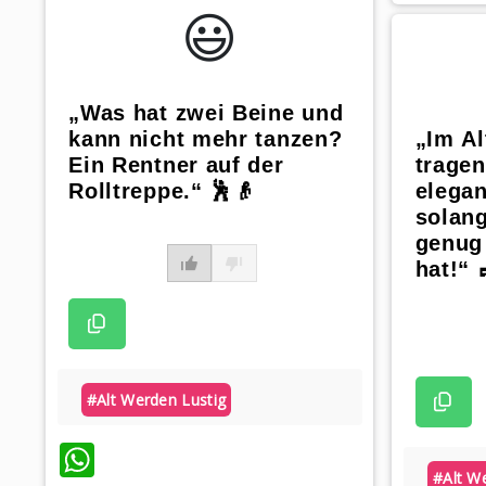
😃️
„Was hat zwei Beine und
kann nicht mehr tanzen?
„Im Al
Ein Rentner auf der
trage
Rolltreppe.“ 🕺👴
elega
solan
genug
hat!“ 
#alt Werden Lustig
WhatsApp
#alt W