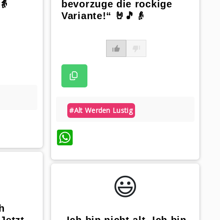
👵
bevorzuge die rockige
Variante!“ 🤘🎵👴
#alt Werden Lustig
WhatsApp
😃️
h