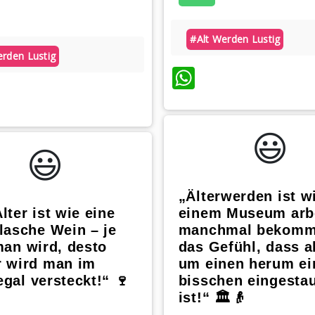
#alt Werden Lustig
erden Lustig
WhatsApp
atsApp
😃️
😃️
„Älterwerden ist wi
lter ist wie eine
einem Museum arbe
lasche Wein – je
manchmal bekomm
man wird, desto
das Gefühl, dass a
r wird man im
um einen herum ei
gal versteckt!“ 🍷
bisschen eingesta
ist!“ 🏛️👴