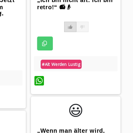
Jetzt
„Ich bin nicht alt. Ich bin
im
retro!“ 📻👴
f-
#alt Werden Lustig
WhatsApp
😃️
„Wenn man älter wird,