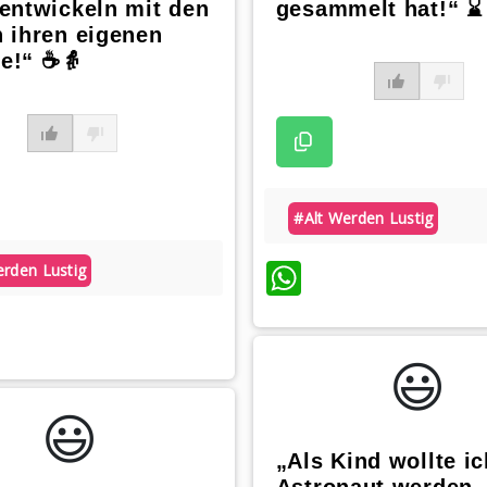
entwickeln mit den
gesammelt hat!“ ⌛
 ihren eigenen
e!“ ☕👵
#alt Werden Lustig
WhatsApp
erden Lustig
atsApp
😃️
😃️
„Als Kind wollte ic