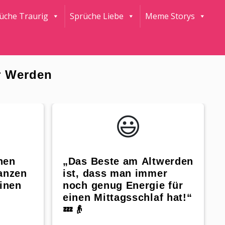
rüche Traurig
Sprüche Liebe
Meme Storys
r Werden
😃️
nen
„Das Beste am Altwerden
anzen
ist, dass man immer
Einen
noch genug Energie für
einen Mittagsschlaf hat!“
💤👴