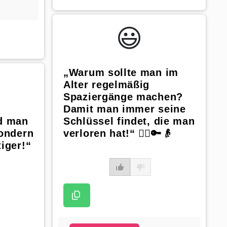
😃️
„Warum sollte man im
Alter regelmäßig
Spaziergänge machen?
Damit man immer seine
rd man
Schlüssel findet, die man
sondern
verloren hat!“ 🚶‍♂️🔑👴
iger!“