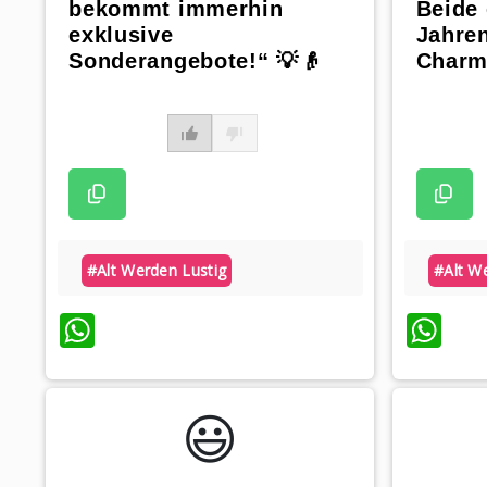
bekommt immerhin
Beide 
exklusive
Jahren
Sonderangebote!“ 💡👴
Charm
#alt Werden Lustig
#alt W
WhatsApp
Wh
😃️