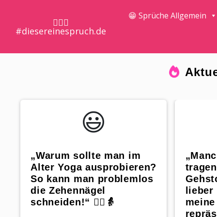
😁 Sprüche Allgemein
🤷🏼‍♀️
#diesereinespruch.de
Aktue
😃️
„Warum sollte man im
„Manc
Alter Yoga ausprobieren?
tragen
So kann man problemlos
Gehsto
die Zehennägel
lieber
schneiden!“ 🧘‍♂️👵
meine
repräs