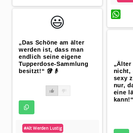
Wh
😃️
„Das Schöne am älter
werden ist, dass man
endlich seine eigene
Tupperdose-Sammlung
„Älter
besitzt!“ 🥡👴
nicht,
sexy z
nur, d
eine l
kann!“
#alt Werden Lustig