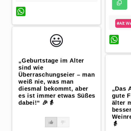
WhatsApp
#alt W
😃️
Wh
„Geburtstage im Alter
sind wie
Überraschungseier – man
weiß nie, was man
diesmal bekommt, aber
„Das A
es ist immer etwas Süßes
gute F
dabei!“ 🎉👵
älter 
besse
Weinre
👵