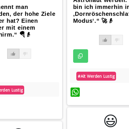
Astronaut werden. 
nennt man
bin ich immerhin 
en, der hohe Ziele
‚Dornröschenschla
er hat? Einen
Modus‘.“ 🚀👴
er mit einem
hirm.“ 🪂👴
#alt Werden Lustig
WhatsApp
erden Lustig
atsApp
😃️