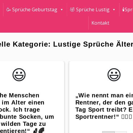
🥳 Sprüche Geburtstag
🤣 Sprüche Lustig
🕯Sp
Kontakt
lle Kategorie: Lustige Sprüche Älte
😃️
😃️
he Menschen
„Wie nennt man ei
 im Alter einen
Rentner, der den g
ck. Ich trage
Tag Sport treibt? 
 bunte Socken, um
Sportrentner!“ 🏋️‍♂️👴
 wilden Tage zu
entieren!“ 🧦🌈