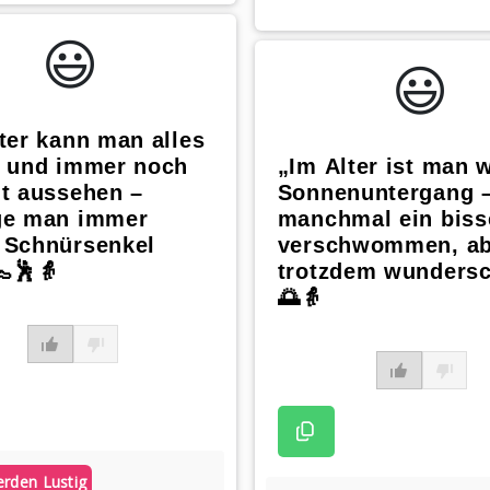
😃️
😃️
ter kann man alles
n und immer noch
„Im Alter ist man w
nt aussehen –
Sonnenuntergang 
ge man immer
manchmal ein bis
 Schnürsenkel
verschwommen, ab
👞🕺👵
trotzdem wunders
🌅👵
erden Lustig