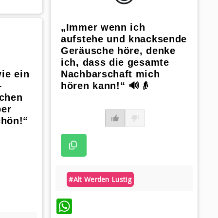
„Immer wenn ich
aufstehe und knacksende
Geräusche höre, denke
ich, dass die gesamte
ie ein
Nachbarschaft mich
–
hören kann!“ 🔊👴
schen
er
chön!“
#alt Werden Lustig
WhatsApp