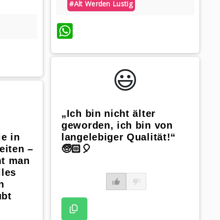
#alt Werden Lustig
WhatsApp
😃️
„Ich bin nicht älter
geworden, ich bin von
e in
langelebiger Qualität!“
iten –
🧓🏻🎈
t man
lles
n
ubt