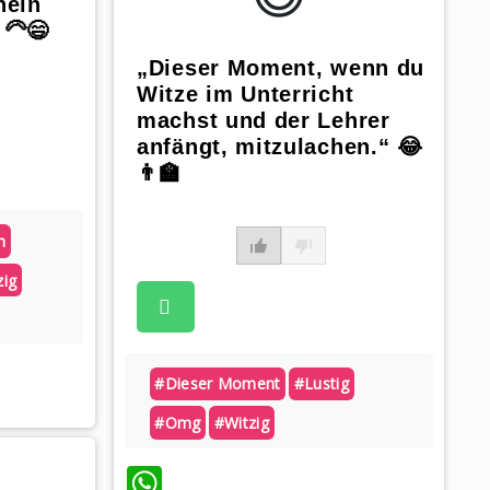
heln
‍🦳😄
„Dieser Moment, wenn du
Witze im Unterricht
machst und der Lehrer
anfängt, mitzulachen.“ 😂
👨‍🏫
n
zig
#dieser Moment
#lustig
#omg
#witzig
WhatsApp