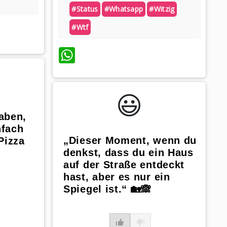
#status
#whatsapp
#witzig
#wtf
WhatsApp
😃️
aben,
nfach
„Dieser Moment, wenn du
Pizza
denkst, dass du ein Haus
auf der Straße entdeckt
hast, aber es nur ein
Spiegel ist.“ 🏡🙈