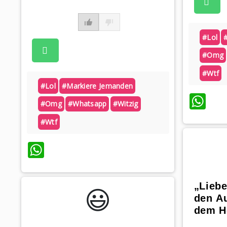
#lol
#omg
#wtf
#lol
#markiere Jemanden
Wh
#omg
#whatsapp
#witzig
#wtf
WhatsApp
„Liebe
😃️
den A
dem H