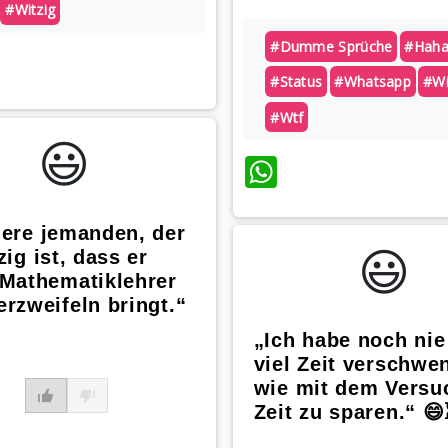
#witzig
#dumme Sprüche
#hah
atsApp
#status
#whatsapp
#wi
#wtf
😃️
WhatsApp
iere jemanden, der
😃️
zig ist, dass er
 Mathematiklehrer
rzweifeln bringt.“
„Ich habe noch nie
viel Zeit verschwe
wie mit dem Versu
Zeit zu sparen.“ 