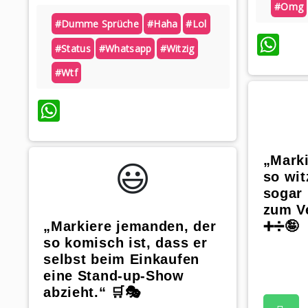
#omg
#dumme Sprüche
#haha
#lol
Wh
#status
#whatsapp
#witzig
#wtf
WhatsApp
„Mark
😃️
so wit
sogar
zum Ve
„Markiere jemanden, der
➕➗🤪
so komisch ist, dass er
selbst beim Einkaufen
eine Stand-up-Show
abzieht.“ 🛒🎭