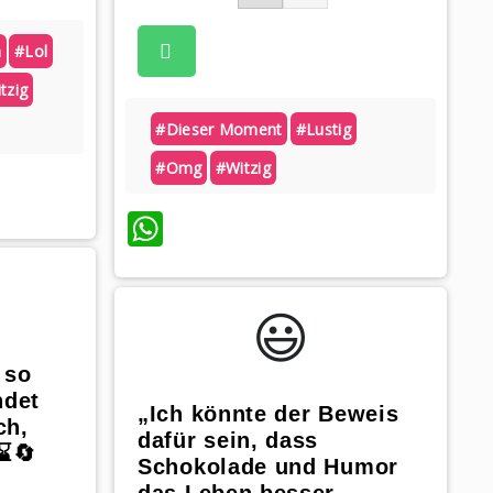
a
#lol
tzig
#dieser Moment
#lustig
#omg
#witzig
WhatsApp
😃️
 so
ndet
„Ich könnte der Beweis
ch,
dafür sein, dass
⌛🔄
Schokolade und Humor
das Leben besser