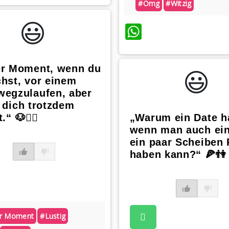
#omg
#witzig
😃️
WhatsApp
er Moment, wenn du
😃️
hst, vor einem
wegzulaufen, aber
 dich trotzdem
.“ 🐶🏃‍♂️
„Warum ein Date h
wenn man auch ei
ein paar Scheiben 
haben kann?“ 🍕👫
er Moment
#lustig