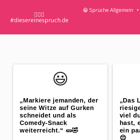
😁 Sprüche Allgemein
🤷🏼‍♀️
#diesereinespruch.de
😃️
„Markiere jemanden, der
„Das L
seine Witze auf Gurken
riesig
schneidet und als
viel d
Comedy-Snack
hast, 
weiterreicht.“ 🥒🤣
ein pa
😌