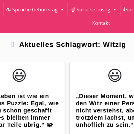
🥳 Sprüche Geburtstag
🤣 Sprüche Lustig
🕯Sp
Kontakt
Aktuelles Schlagwort: Witzig
😃️
😃️
eben ist wie ein
„Dieser Moment, 
es Puzzle: Egal, wie
den Witz einer Per
u schon geschafft
nicht verstehst, ab
es bleiben immer
trotzdem lachst, u
ar Teile übrig.“ 🧩
unhöflich zu sein.“