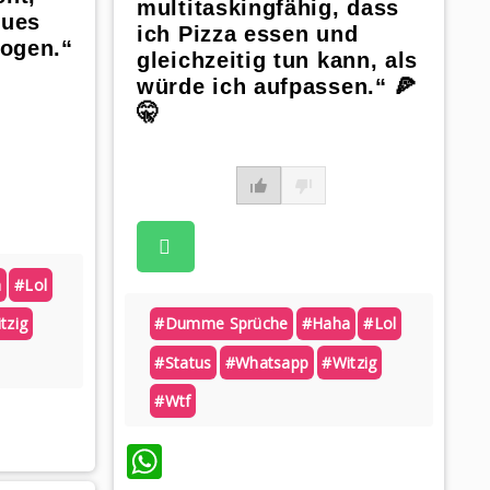
multitaskingfähig, dass
eues
ich Pizza essen und
ogen.“
gleichzeitig tun kann, als
würde ich aufpassen.“ 🍕
🤫
a
#lol
tzig
#dumme Sprüche
#haha
#lol
#status
#whatsapp
#witzig
#wtf
WhatsApp