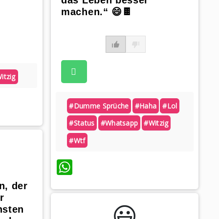
machen.“ 😄🍫
itzig
#dumme Sprüche
#haha
#lol
#status
#whatsapp
#witzig
#wtf
WhatsApp
n, der
r
😃️
hsten