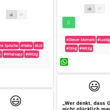
#dieser Moment
#lustig
e Sprüche
#haha
#lol
#omg
#witzig
s
#whatsapp
#witzig
WhatsApp
atsApp
😃️
😃️
„Wer denkt, dass 
nicht glücklich ma