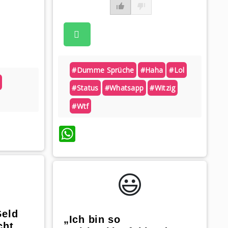
#dumme Sprüche
#haha
#lol
#status
#whatsapp
#witzig
#wtf
WhatsApp
😃️
Geld
„Ich bin so
cht,