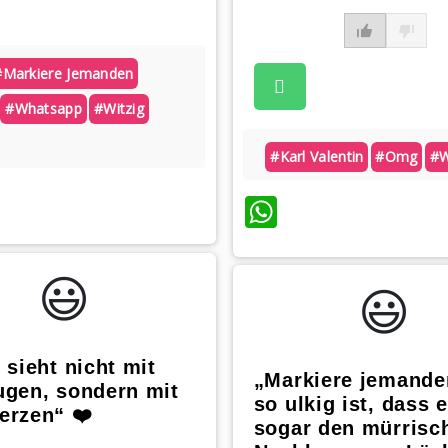
#markiere Jemanden
#whatsapp
#witzig
#karl Valentin
#omg
#w
atsApp
WhatsApp
😃️
😃️
 sieht nicht mit
„Markiere jemande
ugen, sondern mit
so ulkig ist, dass e
erzen“ ❤️
sogar den mürrisc