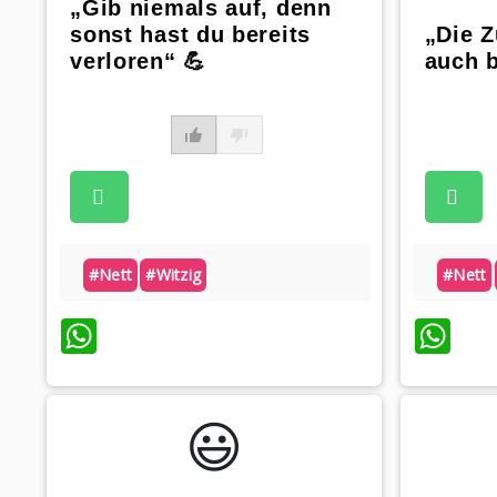
„Gib niemals auf, denn
sonst hast du bereits
„Die Z
verloren“ 💪
auch b
#nett
#witzig
#nett
WhatsApp
Wh
😃️