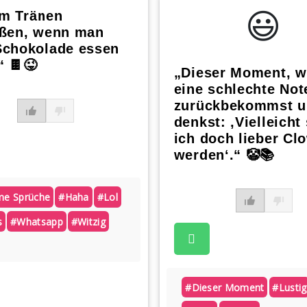
😃️
m Tränen
eßen, wenn man
Schokolade essen
“ 🍫😜
„Dieser Moment, 
eine schlechte Not
zurückbekommst u
denkst: ‚Vielleicht 
ich doch lieber Cl
werden‘.“ 🤡📚
e Sprüche
#haha
#lol
s
#whatsapp
#witzig
atsApp
#dieser Moment
#lustig