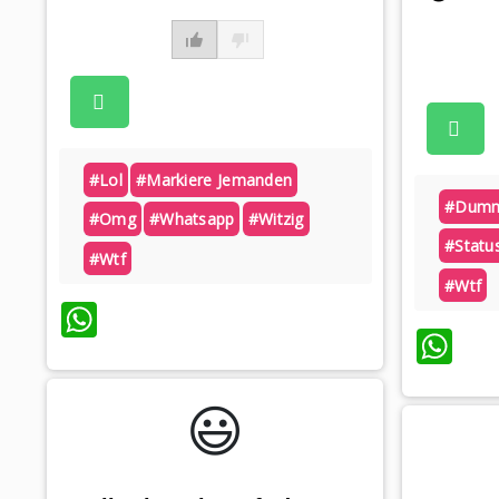
#lol
#markiere Jemanden
#dumm
#omg
#whatsapp
#witzig
#statu
#wtf
#wtf
WhatsApp
Wh
😃️