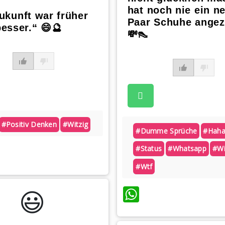
hat noch nie ein n
ukunft war früher
Paar Schuhe angez
esser.“ 😄🔮
💸👠
#positiv Denken
#witzig
#dumme Sprüche
#hah
atsApp
#status
#whatsapp
#wi
#wtf
WhatsApp
😃️