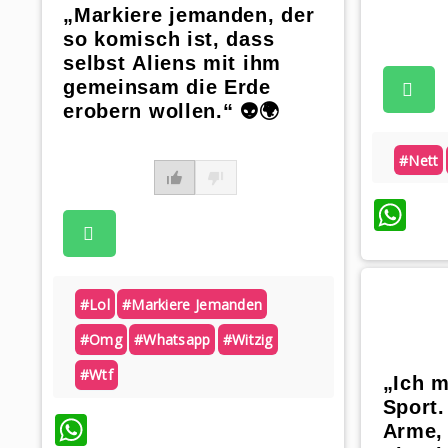
„Markiere jemanden, der
so komisch ist, dass
selbst Aliens mit ihm
gemeinsam die Erde
erobern wollen.“ 👽🌍
#nett
Wh
#lol
#markiere Jemanden
#omg
#whatsapp
#witzig
#wtf
„Ich 
Sport.
WhatsApp
Arme,