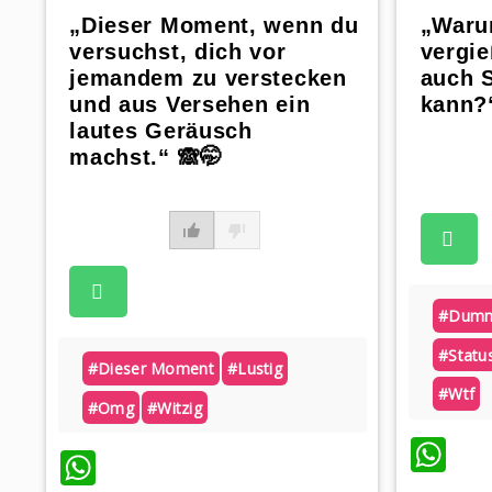
„Dieser Moment, wenn du
„Waru
versuchst, dich vor
vergi
jemandem zu verstecken
auch 
und aus Versehen ein
kann?
lautes Geräusch
machst.“ 🙈🤭
#dumm
#statu
#dieser Moment
#lustig
#wtf
#omg
#witzig
Wh
WhatsApp