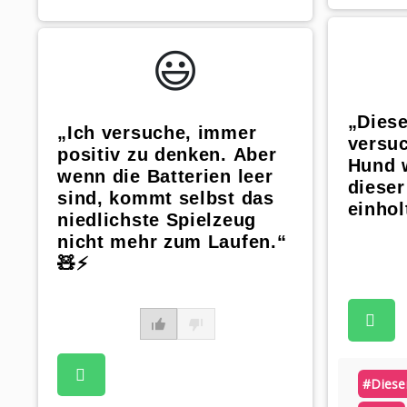
😃️
„Dies
„Ich versuche, immer
versuc
positiv zu denken. Aber
Hund 
wenn die Batterien leer
dieser
sind, kommt selbst das
einholt
niedlichste Spielzeug
nicht mehr zum Laufen.“
🧸⚡
#dies