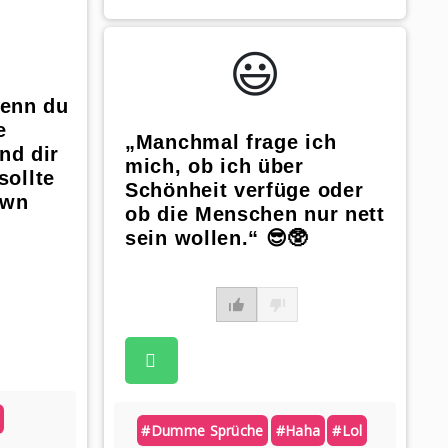
😃️
wenn du
e
„Manchmal frage ich
nd dir
mich, ob ich über
sollte
Schönheit verfüge oder
own
ob die Menschen nur nett
sein wollen.“ 😎🥸
#dumme Sprüche
#haha
#lol