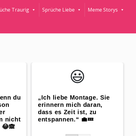
rüche Traurig
Sprüche Liebe
Meme Storys
😃️
wenn du
„Ich liebe Montage. Sie
son
erinnern mich daran,
er
dass es Zeit ist, zu
m nicht
entspannen.“ 💼💤
 😂🙈