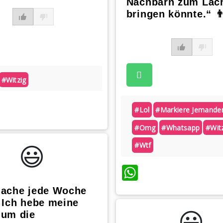
Nachbarn zum Läc
bringen könnte.“ 👨
#witzig
atsApp
#lol
#markiere Jemande
#omg
#whatsapp
#wit
😃️
#wtf
WhatsApp
mache jede Woche
 Ich hebe meine
😃️
 um die