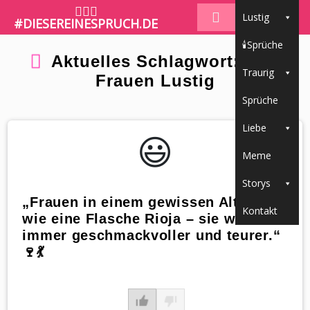
🤷🏼‍♀️
Lustig
#DIESEREINESPRUCH.DE
🕯Sprüche
Aktuelles Schlagwort: Alter
Traurig
Frauen Lustig
Sprüche
Liebe
😃️
Meme
Storys
„Frauen in einem gewissen Alter sind
Kontakt
wie eine Flasche Rioja – sie werden
immer geschmackvoller und teurer.“
🍷💃