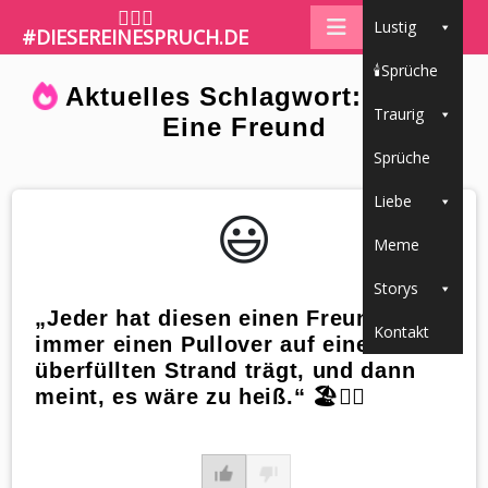
🤷🏼‍♀️
Lustig
#DIESEREINESPRUCH.DE
🕯Sprüche
Aktuelles Schlagwort: Dieser
Traurig
Eine Freund
Sprüche
Liebe
😃️
Meme
Storys
„Jeder hat diesen einen Freund, der
Kontakt
immer einen Pullover auf einem
überfüllten Strand trägt, und dann
meint, es wäre zu heiß.“ 🏖️🤦‍♂️