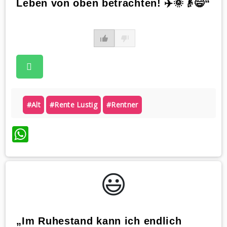
Leben von oben betrachten! ✈️🌞👴😄“
#alt
#rente Lustig
#rentner
WhatsApp
😃️
„Im Ruhestand kann ich endlich