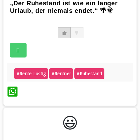
„Der Ruhestand ist wie ein langer
Urlaub, der niemals endet.“ 🌴🌞
#rente Lustig
#rentner
#ruhestand
WhatsApp
😃️