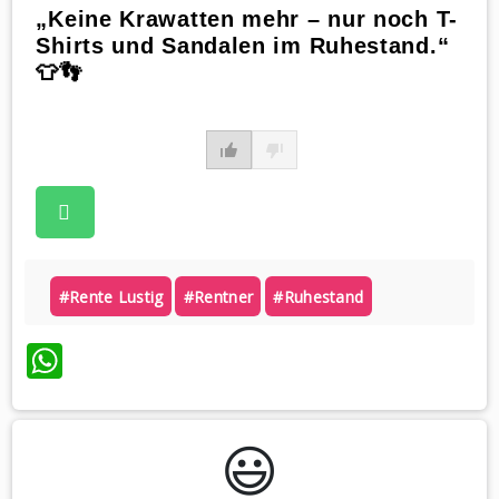
„Keine Krawatten mehr – nur noch T-
Shirts und Sandalen im Ruhestand.“
👕👣
#rente Lustig
#rentner
#ruhestand
WhatsApp
😃️