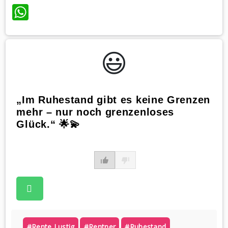
WhatsApp
😃️
„Im Ruhestand gibt es keine Grenzen
mehr – nur noch grenzenloses
Glück.“ 🌟💫
#rente Lustig
#rentner
#ruhestand