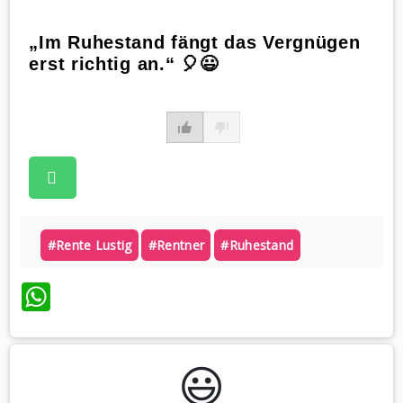
„Im Ruhestand fängt das Vergnügen
erst richtig an.“ 🎈😃
#rente Lustig
#rentner
#ruhestand
WhatsApp
😃️