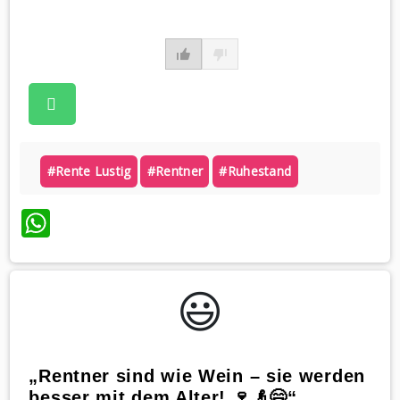
#rente Lustig
#rentner
#ruhestand
WhatsApp
😃️
„Rentner sind wie Wein – sie werden
besser mit dem Alter! 🍷👴😄“