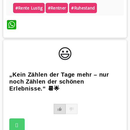
#rente Lustig
#rentner
#ruhestand
WhatsApp
😃️
„Kein Zählen der Tage mehr – nur
noch Zählen der schönen
Erlebnisse.“ 📆🌟