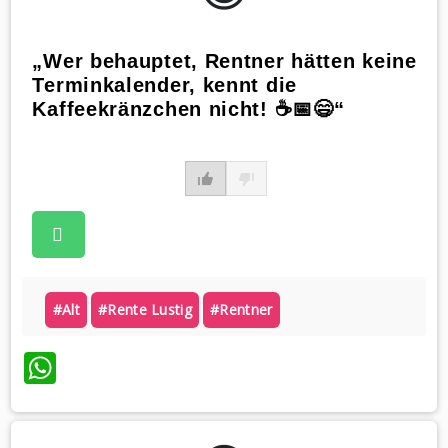
„Wer behauptet, Rentner hätten keine
Terminkalender, kennt die
Kaffeekränzchen nicht! ☕📅😄“
#alt
#rente Lustig
#rentner
WhatsApp