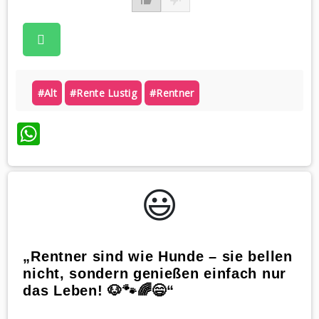
#alt
#rente Lustig
#rentner
WhatsApp
😃️
„Rentner sind wie Hunde – sie bellen
nicht, sondern genießen einfach nur
das Leben! 🐶🐾🌈😄“