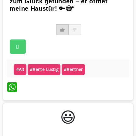
zum Glück gefunden – er öffnet
meine Haustür! 🔑😄“
#alt
#rente Lustig
#rentner
WhatsApp
😃️