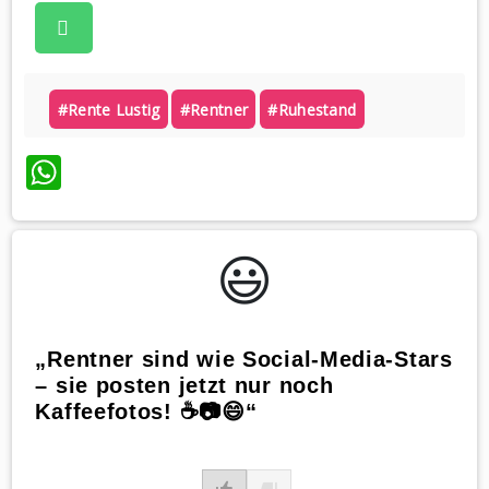
#rente Lustig
#rentner
#ruhestand
WhatsApp
😃️
„Rentner sind wie Social-Media-Stars
– sie posten jetzt nur noch
Kaffeefotos! ☕📷😄“