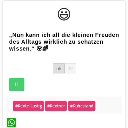
😃️
„Nun kann ich all die kleinen Freuden
des Alltags wirklich zu schätzen
wissen.“ 🌸🌈
#rente Lustig
#rentner
#ruhestand
WhatsApp