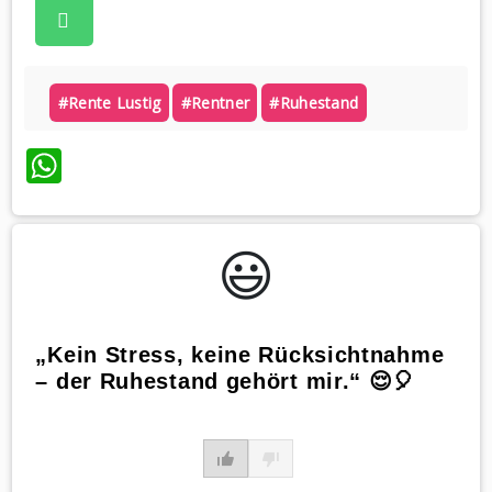
#rente Lustig
#rentner
#ruhestand
WhatsApp
😃️
„Kein Stress, keine Rücksichtnahme
– der Ruhestand gehört mir.“ 😌🎈