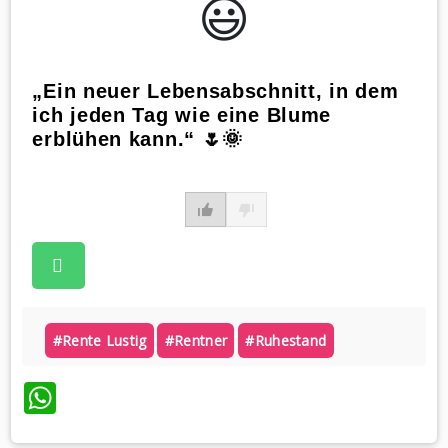
😃️
„Ein neuer Lebensabschnitt, in dem
ich jeden Tag wie eine Blume
erblühen kann.“ 🌷🌞
#rente Lustig
#rentner
#ruhestand
WhatsApp