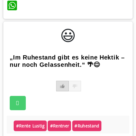
WhatsApp
😃️
„Im Ruhestand gibt es keine Hektik –
nur noch Gelassenheit.“ 🌴😊
#rente Lustig
#rentner
#ruhestand