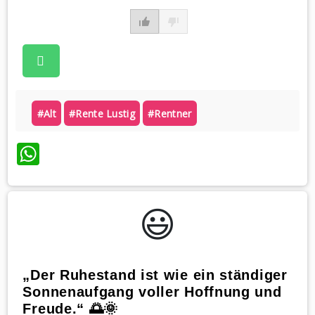
#alt
#rente Lustig
#rentner
WhatsApp
😃️
„Der Ruhestand ist wie ein ständiger
Sonnenaufgang voller Hoffnung und
Freude.“ 🌅🌞