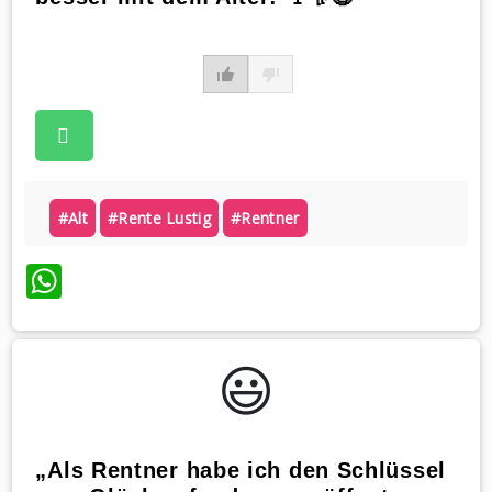
#alt
#rente Lustig
#rentner
WhatsApp
😃️
„Als Rentner habe ich den Schlüssel