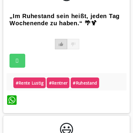
„Im Ruhestand sein heißt, jeden Tag
Wochenende zu haben.“ 🌴🍹
#rente Lustig
#rentner
#ruhestand
WhatsApp
😃️