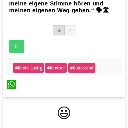
meine eigene Stimme hören und
meinen eigenen Weg gehen.“ 🗣️🛣️
#rente Lustig
#rentner
#ruhestand
WhatsApp
😃️