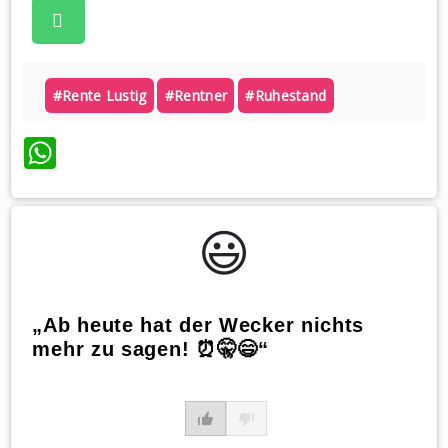
#rente Lustig
#rentner
#ruhestand
WhatsApp
😃️
„Ab heute hat der Wecker nichts
mehr zu sagen! ⏰🤫😄“