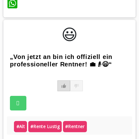
WhatsApp
😃️
„Von jetzt an bin ich offiziell ein
professioneller Rentner! 💼👴😄“
#alt
#rente Lustig
#rentner