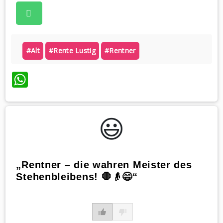
#alt
#rente Lustig
#rentner
WhatsApp
😃️
„Rentner – die wahren Meister des
Stehenbleibens! 🛑👴😄“