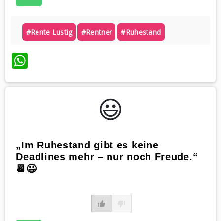
#rente Lustig
#rentner
#ruhestand
WhatsApp
😃️
„Im Ruhestand gibt es keine
Deadlines mehr – nur noch Freude.“
📆😃