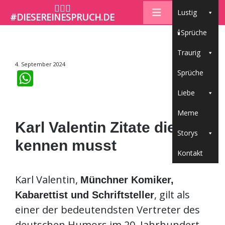
🤷🏼‍♀️
Lustig
#DIESEREINESPRUCH.DE
🕯Sprüche
Traurig
4. September 2024
WhatsApp
Sprüche
Liebe
Meme
Karl Valentin Zitate die du
Storys
kennen musst
Kontakt
Karl Valentin,
Münchner Komiker,
, gilt als
Kabarettist und Schriftsteller
einer der bedeutendsten Vertreter des
deutschen Humors im 20. Jahrhundert.