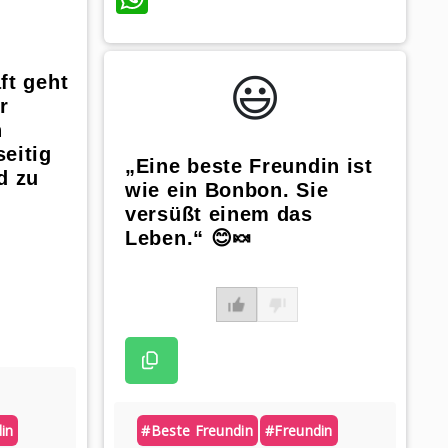
😃️
ft geht
r
n
eitig
„Eine beste Freundin ist
d zu
wie ein Bonbon. Sie
versüßt einem das
Leben.“ 😊🍬
in
#beste Freundin
#freundin