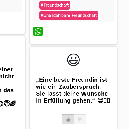
#freundschaft
#unbezahlbare Freundschaft
WhatsApp
😃️
einer
nicht
„Eine beste Freundin ist
wie ein Zauberspruch.
n das
Sie lässt deine Wünsche
in Erfüllung gehen.“ 😊🧙‍♀️
😇🌈