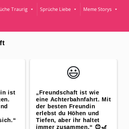
rüche Traurig
Sprüche Liebe
Meme Storys
ft
😃️
in ist
„Freundschaft ist wie
en.
eine Achterbahnfahrt. Mit
und
der besten Freundin
erlebst du Höhen und
sich.“
Tiefen, aber ihr haltet
immer zusammen.“ 😊🎢