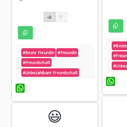
#beste
#beste Freundin
#freundin
#freun
#freundschaft
#unbez
#unbezahlbare Freundschaft
Wh
WhatsApp
😃️