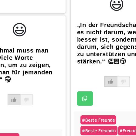
😃️
😃️
„In der Freundscha
es nicht darum, we
besser ist, sonder
darum, sich gegens
hmal muss man
zu unterstützen un
viele Worte
stärken.“ 👏🏻😚
n, um zu zeigen,
man für jemanden
“ 🤫
#beste Freunde
#beste Freundin
#freund