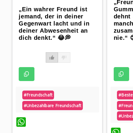
„Freun
„Ein wahrer Freund ist
Gummi
jemand, der in deiner
dehnt 
Gegenwart lacht und in
manchm
deiner Abwesenheit an
zusamm
dich denkt.“ 😂💭
nie.“ 
#freundschaft
#beste
#unbezahlbare Freundschaft
#freun
#unbez
WhatsApp
Wh