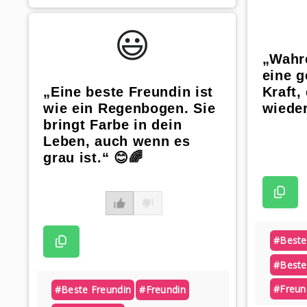
😃️
„Wahr
eine g
„Eine beste Freundin ist
Kraft,
wie ein Regenbogen. Sie
wieder
bringt Farbe in dein
Leben, auch wenn es
grau ist.“ 😊🌈
#beste
#beste
#freun
#beste Freundin
#freundin