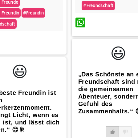
 Freunde
#freundschaft
 Freundin
#freundin
WhatsApp
dschaft
atsApp
😃️
😃️
„Das Schönste an 
Freundschaft sind 
die gemeinsamen
beste Freundin ist
Abenteuer, sonder
n
Gefühl des
rkerzenmoment.
Zusammenhalts.“ 
ingt Licht, wenn es
 ist, und lässt dich
n.“ 😊🎇