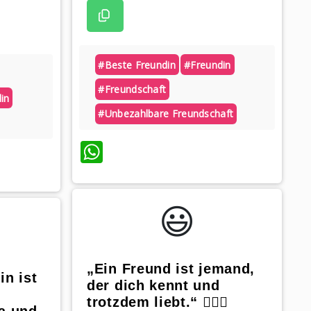
#beste Freundin
#freundin
#freundschaft
in
#unbezahlbare Freundschaft
WhatsApp
😃️
„Ein Freund ist jemand,
in ist
der dich kennt und
trotzdem liebt.“ 🙋🏼‍♀️
a und