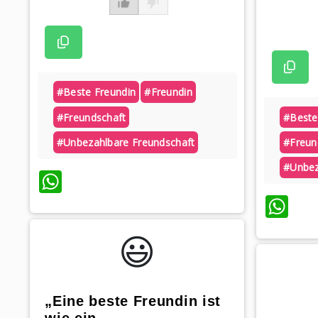
#beste Freundin
#freundin
#freundschaft
#beste
#unbezahlbare Freundschaft
#freun
#unbez
WhatsApp
Wh
😃️
„Eine beste Freundin ist
wie ein