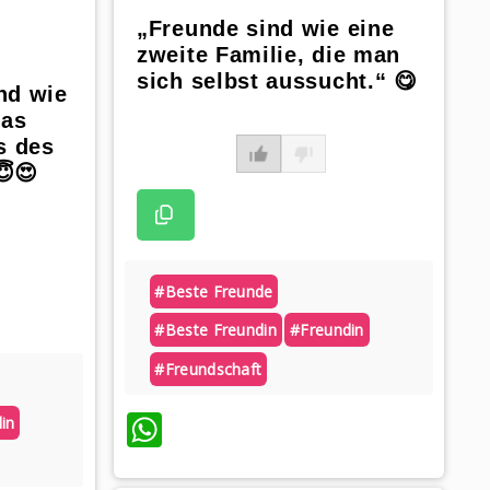
„Freunde sind wie eine
zweite Familie, die man
sich selbst aussucht.“ 😋
nd wie
das
s des
😇😍
#beste Freunde
#beste Freundin
#freundin
#freundschaft
WhatsApp
in