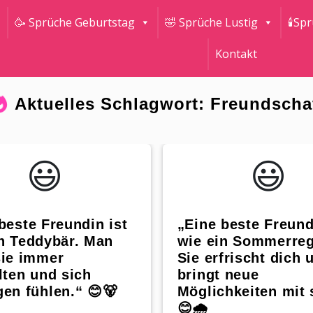
🥳 Sprüche Geburtstag
🤣 Sprüche Lustig
🕯Sp
Kontakt
Aktuelles Schlagwort: Freundscha
😃️
😃️
beste Freundin ist
„Eine beste Freund
n Teddybär. Man
wie ein Sommerreg
sie immer
Sie erfrischt dich 
lten und sich
bringt neue
en fühlen.“ 😊🐻
Möglichkeiten mit 
😊🌧️