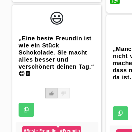
😃️
„Eine beste Freundin ist
wie ein Stück
„Manc
Schokolade. Sie macht
nicht 
alles besser und
mache
verschönert deinen Tag.“
dass 
😊🍫
da ist.
#beste Freundin
#freundin