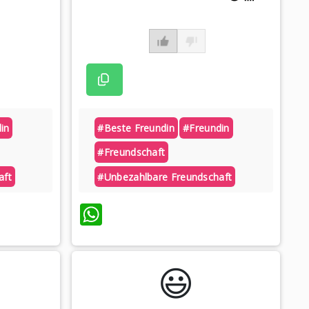
in
#beste Freundin
#freundin
#freundschaft
aft
#unbezahlbare Freundschaft
WhatsApp
😃️