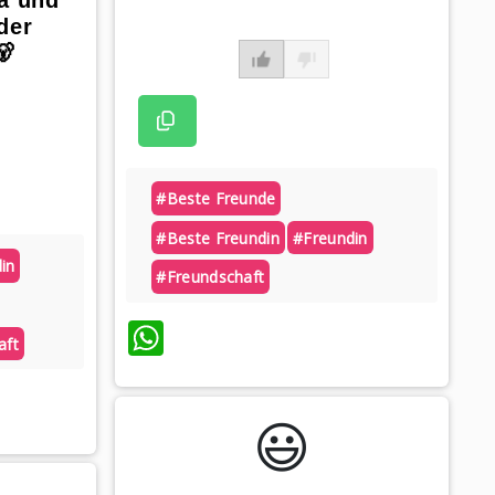
der
🐻
#beste Freunde
#beste Freundin
#freundin
in
#freundschaft
WhatsApp
aft
😃️