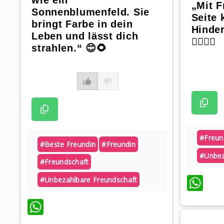
„Mit F
Sonnenblumenfeld. Sie
Seite 
bringt Farbe in dein
Hinde
Leben und lässt dich
🏃‍♀️🏃‍♂️
strahlen.“ 😊🌻
#freun
#beste Freundin
#freundin
#unbez
#freundschaft
Wh
#unbezahlbare Freundschaft
WhatsApp