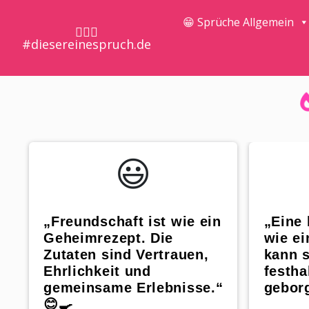
😁 Sprüche Allgemein
🤷🏼‍♀️
#diesereinespruch.de
😃️
„Freundschaft ist wie ein
„Eine 
Geheimrezept. Die
wie ei
Zutaten sind Vertrauen,
kann 
Ehrlichkeit und
festha
gemeinsame Erlebnisse.“
geborg
😊🍳