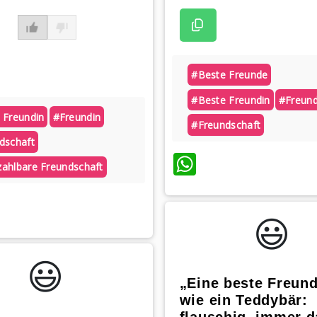
#beste Freunde
#beste Freundin
#freund
 Freundin
#freundin
#freundschaft
dschaft
WhatsApp
ahlbare Freundschaft
atsApp
😃️
😃️
„Eine beste Freund
wie ein Teddybär:
flauschig, immer d