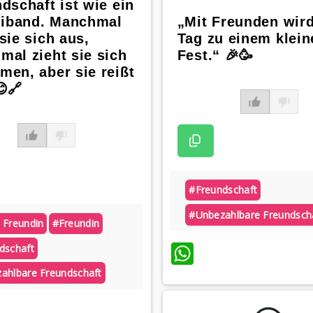
dschaft ist wie ein
band. Manchmal
„Mit Freunden wird
sie sich aus,
Tag zu einem klein
al zieht sie sich
Fest.“ 🎉🥳
en, aber sie reißt
😊🔗
#freundschaft
#unbezahlbare Freundsch
 Freundin
#freundin
WhatsApp
dschaft
ahlbare Freundschaft
atsApp