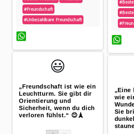
#beste
#freundschaft
#beste
#unbezahlbare Freundschaft
#freun
WhatsApp
Wh
😃️
„Freundschaft ist wie ein
„Eine 
Leuchtturm. Sie gibt dir
wie ei
Orientierung und
Wunde
Sicherheit, wenn du dich
Sie br
verloren fühlst.“ 😊🗼
dunkel
staune