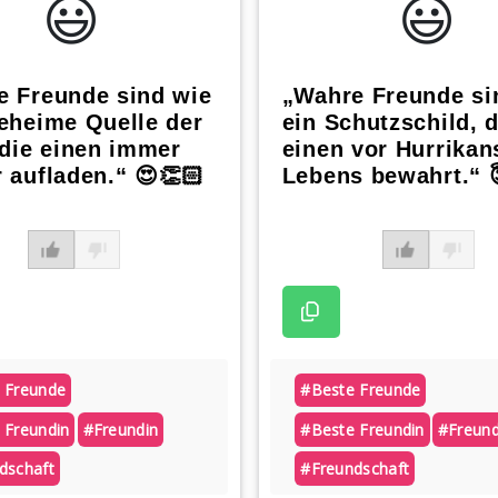
😃️
😃️
e Freunde sind wie
„Wahre Freunde si
eheime Quelle der
ein Schutzschild, 
 die einen immer
einen vor Hurrikan
 aufladen.“ 😍👏🏻
Lebens bewahrt.“ 
 Freunde
#beste Freunde
 Freundin
#freundin
#beste Freundin
#freund
dschaft
#freundschaft