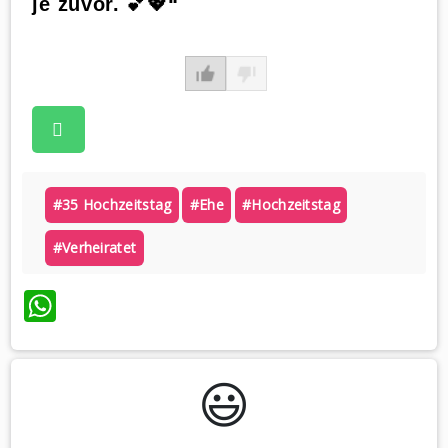
je zuvor. 💕💖“
#35 Hochzeitstag
#ehe
#hochzeitstag
#verheiratet
WhatsApp
😃️