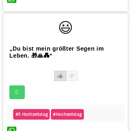
😃️
„Du bist mein größter Segen im
Leben. 🎁🙏💑“
#5 Hochzeitstag
#hochzeitstag