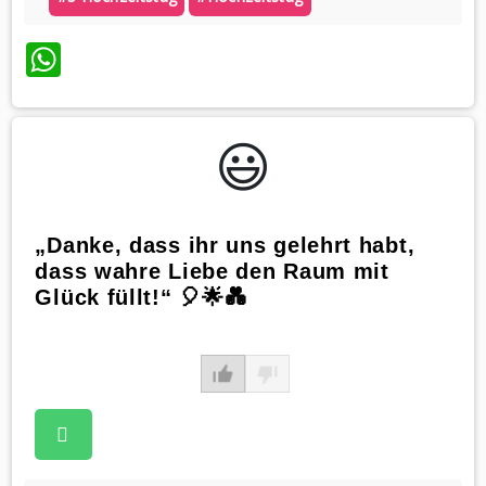
WhatsApp
😃️
„Danke, dass ihr uns gelehrt habt,
dass wahre Liebe den Raum mit
Glück füllt!“ 🎈🌟💑