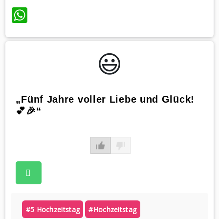
WhatsApp
😃️
„Fünf Jahre voller Liebe und Glück!
💕🎉“
#5 Hochzeitstag
#hochzeitstag