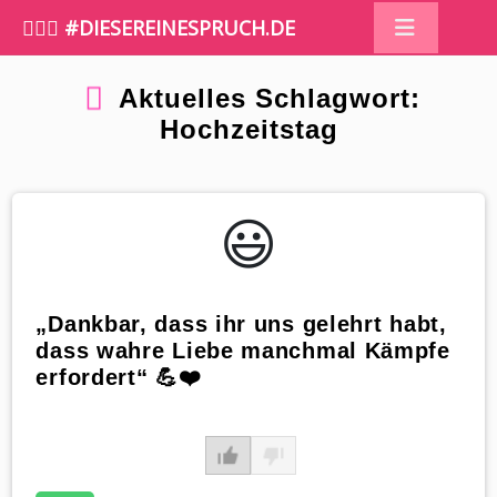
🤷🏼‍♀️ #DIESEREINESPRUCH.DE
Aktuelles Schlagwort:
Hochzeitstag
😃️
„Dankbar, dass ihr uns gelehrt habt,
dass wahre Liebe manchmal Kämpfe
erfordert“ 💪❤️