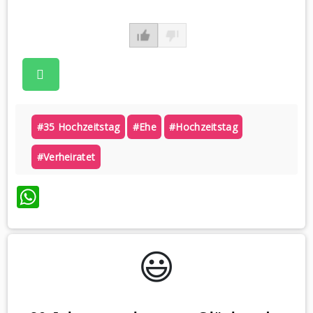
#35 Hochzeitstag
#ehe
#hochzeitstag
#verheiratet
WhatsApp
😃️