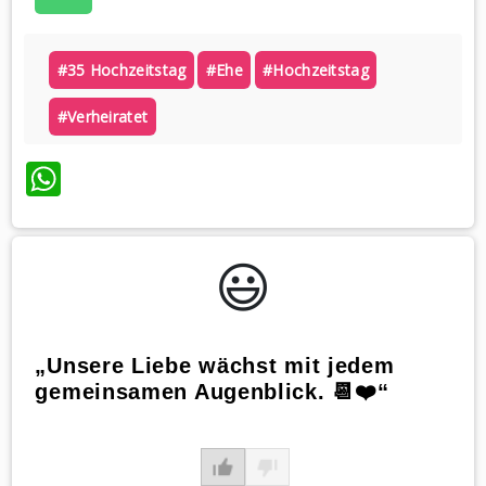
#35 Hochzeitstag
#ehe
#hochzeitstag
#verheiratet
WhatsApp
😃️
„Unsere Liebe wächst mit jedem
gemeinsamen Augenblick. 📆❤️“