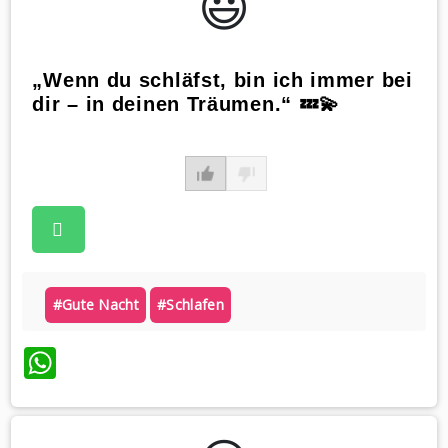
😃️
„Wenn du schläfst, bin ich immer bei
dir – in deinen Träumen.“ 💤💫
#gute Nacht
#schlafen
WhatsApp