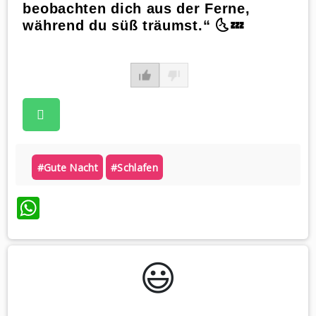
beobachten dich aus der Ferne,
während du süß träumst.“ 🌜💤
#gute Nacht
#schlafen
WhatsApp
😃️