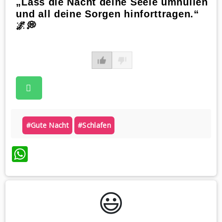
„Lass die Nacht deine Seele umhüllen
und all deine Sorgen hinforttragen.“
🌌💭
#gute Nacht
#schlafen
WhatsApp
😃️