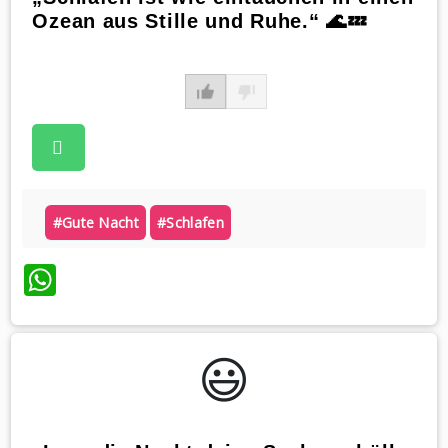
Ozean aus Stille und Ruhe.“ 🌊💤
#gute Nacht
#schlafen
WhatsApp
😃️