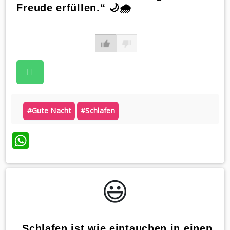
Freude erfüllen.“ 🌙🌧️
#gute Nacht
#schlafen
WhatsApp
😃️
„Schlafen ist wie eintauchen in einen