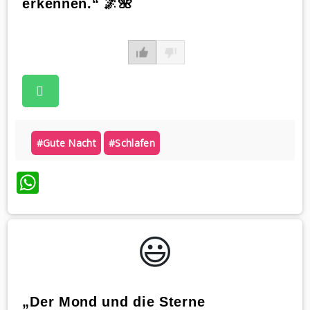
erkennen.“ 🌌🌺
#gute Nacht
#schlafen
WhatsApp
😃️
„Der Mond und die Sterne