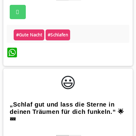
#gute Nacht
#schlafen
WhatsApp
😃️
„Schlaf gut und lass die Sterne in
deinen Träumen für dich funkeln.“ 🌟
💤