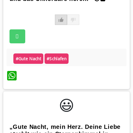
#gute Nacht
#schlafen
WhatsApp
😃️
„Gute Nacht, mein Herz. Deine Liebe