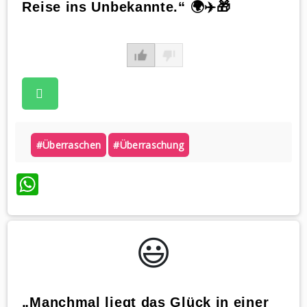
Reise ins Unbekannte.“ 🌍✈️🎁
#überraschen
#überraschung
WhatsApp
😃️
„Manchmal liegt das Glück in einer