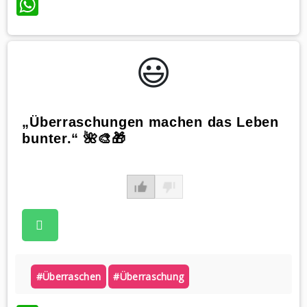
WhatsApp
😃️
„Überraschungen machen das Leben
bunter.“ 🌺🎨🎁
#überraschen
#überraschung