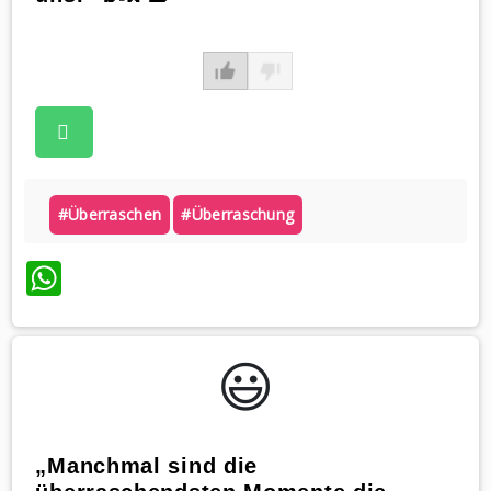
#überraschen
#überraschung
WhatsApp
😃️
„Manchmal sind die