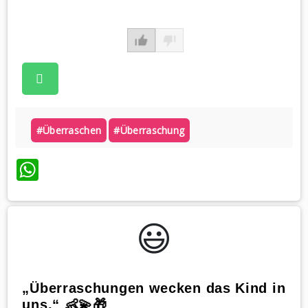
#überraschen
#überraschung
WhatsApp
😃️
„Überraschungen wecken das Kind in
uns.“ 👶💫🎁