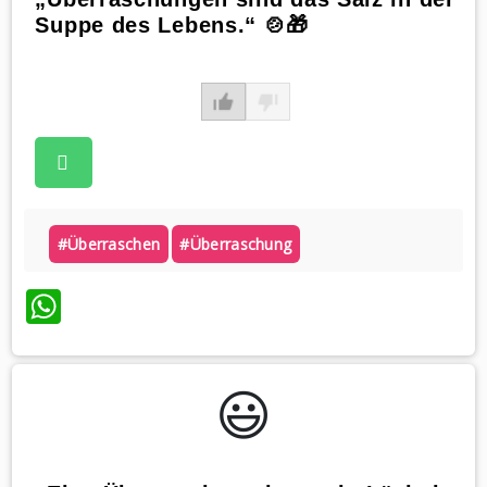
Suppe des Lebens.“ 🍲🎁
#überraschen
#überraschung
WhatsApp
😃️