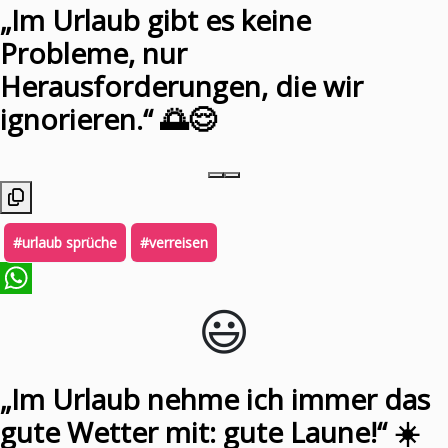
„Im Urlaub gibt es keine
Probleme, nur
Herausforderungen, die wir
ignorieren.“ 🌅😌
#urlaub sprüche
#verreisen
😃️
WhatsApp
„Im Urlaub nehme ich immer das
gute Wetter mit: gute Laune!“ ☀️