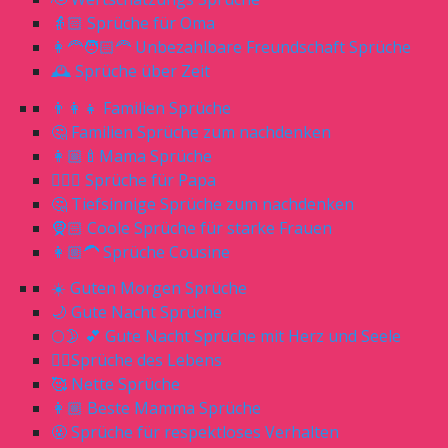
👵🏻 Sprüche für Oma
👩‍🦰🧑🏻‍🦰 Unbezahlbare Freundschaft Sprüche
🕰 Sprüche über Zeit
👨‍👩‍👧 Familien Sprüche
🤔 Familien Sprüche zum nachdenken
👩🏼‍🍼Mama Sprüche
🧔🏼‍♂️ Sprüche für Papa
🤔 Tiefsinnige Sprüche zum nachdenken
🧕🏻 Coole Sprüche für starke Frauen
👩🏼‍🦱 Sprüche Cousine
☀️ Guten Morgen Sprüche
🌙 Gute Nacht Sprüche
🌕🌛 💕 Gute Nacht Sprüche mit Herz und Seele
☝🏻Sprüche des Lebens
🥰 Nette Sprüche
👩🏼 Beste Mamma Sprüche
🤬 Sprüche für respektloses Verhalten