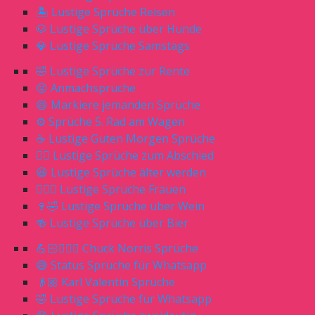
🏝 Lustige Sprüche Reisen
🐶 Lustige Sprüche über Hunde
💎 Lustige Sprüche Samstags
🤣 Lustige Sprüche zur Rente
😝 Anmachsprüche
😆 Markiere jemanden Sprüche
⚙️ Sprüche 5. Rad am Wagen
☕️ Lustige Guten Morgen Sprüche
🖐🏻 Lustige Sprüche zum Abschied
😆 Lustige Sprüche älter werden
🙎🏼‍♀️ Lustige Sprüche Frauen
🍷🤣 Lustige Sprüche über Wein
🍻 Lustige Sprüche über Bier
💪🏻🧔🏼‍♂️ Chuck Norris Sprüche
😅 Status Sprüche für Whatsapp
👴🏼 Karl Valentin Sprüche
🤣 Lustige Sprüche für Whatsapp