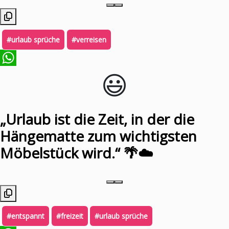
#urlaub sprüche
#verreisen
😃️
WhatsApp
„Urlaub ist die Zeit, in der die
Hängematte zum wichtigsten
Möbelstück wird.“ 🌴☁️
#entspannt
#freizeit
#urlaub sprüche