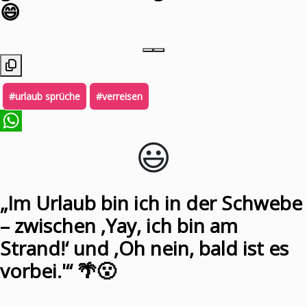
😄
#urlaub sprüche
#verreisen
😃️
WhatsApp
„Im Urlaub bin ich in der Schwebe
– zwischen ‚Yay, ich bin am
Strand!‘ und ‚Oh nein, bald ist es
vorbei.'“ 🌴😮