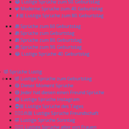
😂 Lustige Sprüche zum 50. Geburtstag
💎 Moderne Sprüche zum 40. Geburtstag
👴🏼 Lustige Sprüche zum 80. Geburtstag
🎁 Sprüche zum 60 Geburtstag
🎁 Sprüche zum Geburtstag
🎁 Sprüche zum 80. Geburtstag
🎁 Sprüche zum 90. Geburtstag
😂 Lustige Sprüche 40. Geburtstag
🤣 Sprüche Lustig
🤣 Lustige Sprüche zum Geburtstag
😅 Dieser Moment Sprüche
😅 Jeder hat diesen einen Freund Sprüche
😅 Lustige Sprüche Instagram
🧔🏼 Lustige Sprüche des Tages
🙎🏼‍♀️🙎🏼 Lustige Sprüche Freundschaft
🤣 Lustige Sprüche Sonntag
🙋🏼‍♀️ Lustige Sprüche alter von Frauen