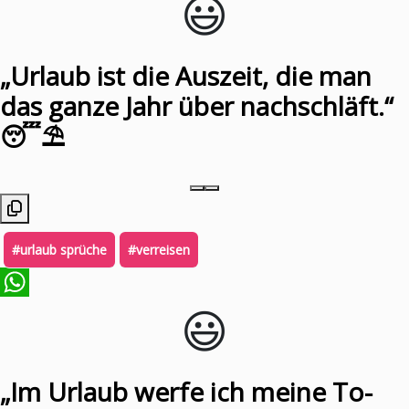
😃️
„Urlaub ist die Auszeit, die man
das ganze Jahr über nachschläft.“
😴⛱️
#urlaub sprüche
#verreisen
😃️
WhatsApp
„Im Urlaub werfe ich meine To-