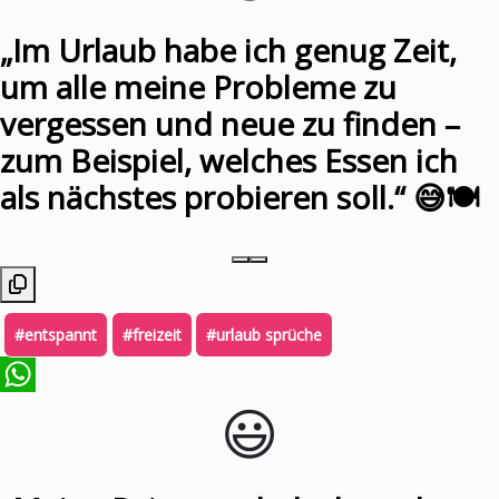
„Im Urlaub habe ich genug Zeit,
um alle meine Probleme zu
vergessen und neue zu finden –
zum Beispiel, welches Essen ich
als nächstes probieren soll.“ 😅🍽️
#entspannt
#freizeit
#urlaub sprüche
😃️
WhatsApp