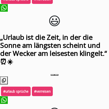
😃️
WhatsApp
„Urlaub ist die Zeit, in der die
Sonne am längsten scheint und
der Wecker am leisesten klingelt.“
⏰☀️
#urlaub sprüche
#verreisen
WhatsApp