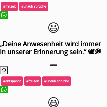
#freizeit
#urlaub sprüche
😃️
WhatsApp
„Deine Anwesenheit wird immer
in unserer Erinnerung sein.“ 🕊️💭
#entspannt
#freizeit
#urlaub sprüche
😃️
WhatsApp