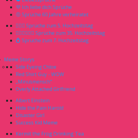
💜 Ich liebe dich Sprüche
🤨 Sprüche 60 Jahre verheiratet
🤵🏼‍♀️ Sprüche zum 5. Hochzeitstag
🤵🏼‍♂️👰🏼‍♀️ Sprüche zum 35. Hochzeitstag
💍 Sprüche zum 7. Hochzeitstag
Meme Storys
Side Eyeing Chloe
Red Shirt Guy - WOW
„Minusmensch“
Overly Attached Girlfriend
Albert Einstein
Hide the Pain Harold
Disaster Girl
Success Kid Meme
Kermit the Frog Drinking Tea