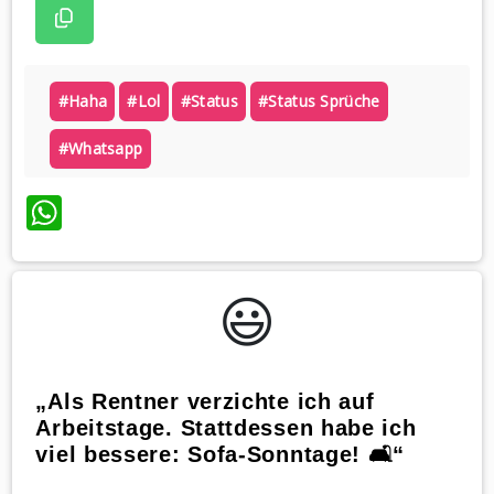
#haha
#lol
#status
#status Sprüche
#whatsapp
WhatsApp
😃️
„Als Rentner verzichte ich auf
Arbeitstage. Stattdessen habe ich
viel bessere: Sofa-Sonntage! 🛋️“