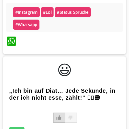
#instagram
#lol
#status Sprüche
#whatsapp
WhatsApp
😃️
„Ich bin auf Diät… Jede Sekunde, in
der ich nicht esse, zählt!“ 🙅‍♀️🍔