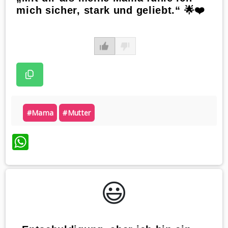
mich sicher, stark und geliebt.“ 🌟❤️
#mama
#mutter
WhatsApp
😃️