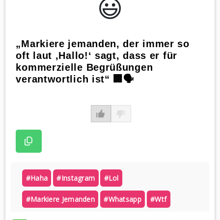
😃️
„Markiere jemanden, der immer so
oft laut ‚Hallo!‘ sagt, dass er für
kommerzielle Begrüßungen
verantwortlich ist“ 🏢🗣️
#haha
#instagram
#lol
#markiere Jemanden
#whatsapp
#wtf