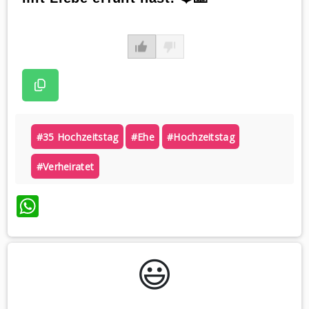
#35 Hochzeitstag
#ehe
#hochzeitstag
#verheiratet
WhatsApp
😃️