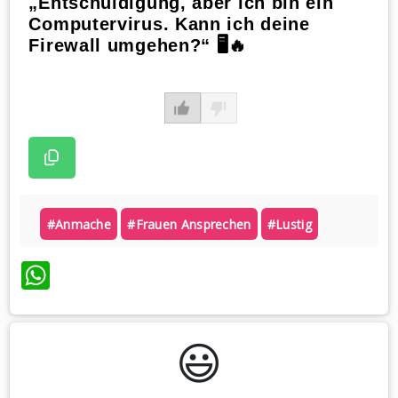
„Entschuldigung, aber ich bin ein
Computervirus. Kann ich deine
Firewall umgehen?“ 🖥️🔥
#anmache
#frauen Ansprechen
#lustig
WhatsApp
😃️