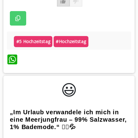
#5 Hochzeitstag
#hochzeitstag
WhatsApp
😃️
„Im Urlaub verwandele ich mich in
eine Meerjungfrau – 99% Salzwasser,
1% Bademode.“ 🧜‍♀️💦