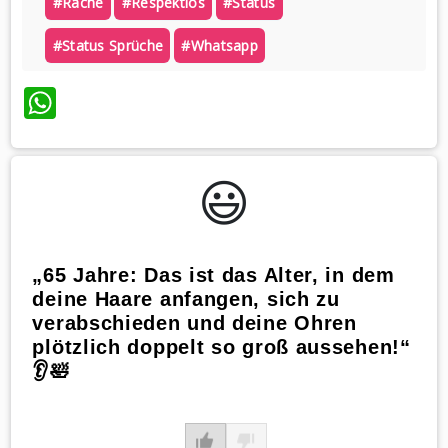
#rache
#respektlos
#status
#status Sprüche
#whatsapp
WhatsApp
😃️
„65 Jahre: Das ist das Alter, in dem
deine Haare anfangen, sich zu
verabschieden und deine Ohren
plötzlich doppelt so groß aussehen!“
👂🛀