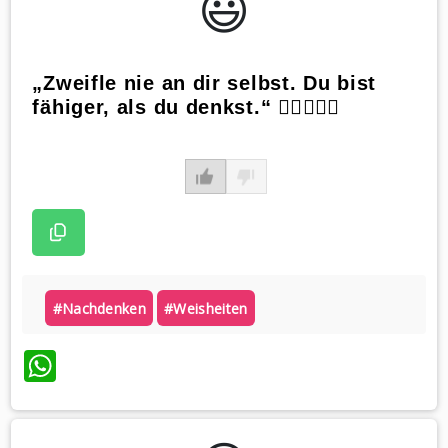
😃️
„Zweifle nie an dir selbst. Du bist
fähiger, als du denkst.“ ✋🏻👍🏻😃
#nachdenken
#weisheiten
WhatsApp