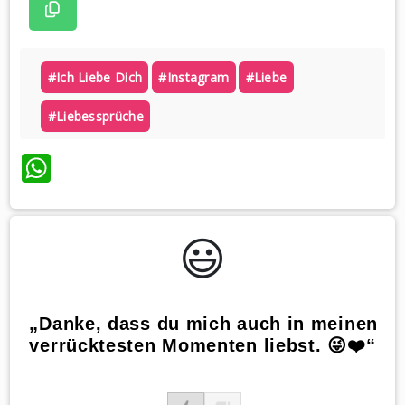
#ich Liebe Dich
#instagram
#liebe
#liebessprüche
WhatsApp
😃️
„Danke, dass du mich auch in meinen
verrücktesten Momenten liebst. 😜❤️“