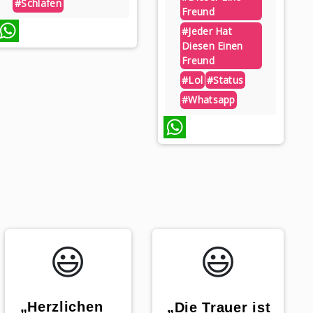
#schlafen
Freund
#jeder Hat
Diesen Einen
hatsApp
Freund
#lol
#status
#whatsapp
WhatsApp
😃️
😃️
„Herzlichen
„Die Trauer ist