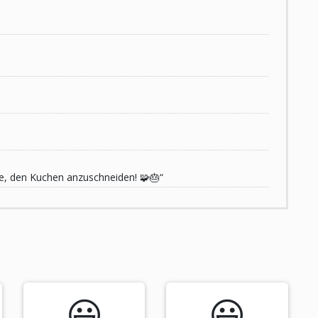
de, den Kuchen anzuschneiden! 🧩🎂“
😃️
😃️