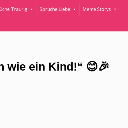
rüche Traurig
Sprüche Liebe
Meme Storys
n wie ein Kind!“ 😊🎉