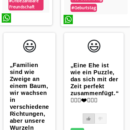
#unbezahlbare
Freundschaft
#geburtstag
WhatsApp
WhatsApp
😃️
😃️
„Familien
„Eine Ehe ist
sind wie
wie ein Puzzle,
Zweige an
das sich mit der
einem Baum,
Zeit perfekt
wir wachsen
zusammenfügt.“
in
👰🏼‍♀️❤️🤵🏼‍♂️
verschiedene
Richtungen,
aber unsere
Wurzeln