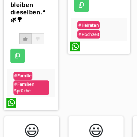
bleiben
dieselben.“
🌿🌳
#heiraten
#hochzeit
WhatsApp
#familie
#familien
Sprüche
WhatsApp
😃️
😃️