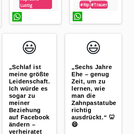
#rip
#trauer
Lustig
WhatsApp
WhatsApp
😃️
😃️
„Schlaf ist
„Sechs Jahre
meine größte
Ehe – genug
Leidenschaft.
Zeit, um zu
Ich würde es
lernen, wie
sogar zu
man die
meiner
Zahnpastatube
Beziehung
richtig
auf Facebook
ausdrückt.“ 🦷
ändern –
😄
verheiratet