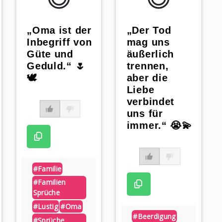
„Oma ist der
„Der Tod
Inbegriff von
mag uns
Güte und
äußerlich
Geduld.“ 🌷
trennen,
🕊️
aber die
Liebe
verbindet
uns für
immer.“ 😭💫
#familie
#familien
Sprüche
#lustig
#oma
#beerdigung
#sprüche