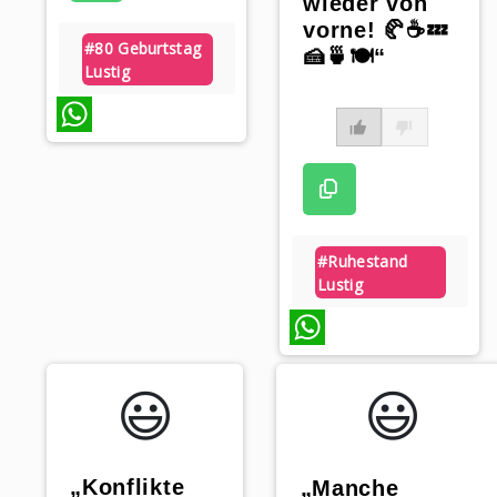
wieder von
vorne! 🥐☕💤
#80 Geburtstag
🍰🍵🍽️“
Lustig
WhatsApp
#ruhestand
Lustig
WhatsApp
😃️
😃️
„Konflikte
„Manche