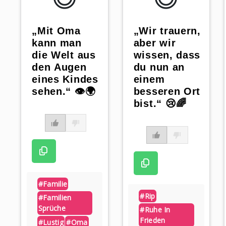
„Mit Oma
„Wir trauern,
kann man
aber wir
die Welt aus
wissen, dass
den Augen
du nun an
eines Kindes
einem
sehen.“ 👁️🌍
besseren Ort
bist.“ 😢🌈
#familie
#rip
#familien
Sprüche
#ruhe In
Frieden
#lustig
#oma