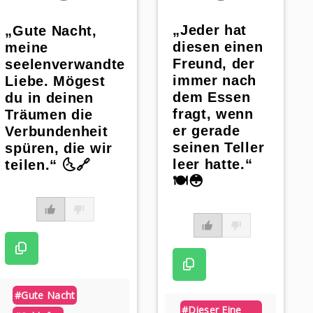
„Jeder hat
„Gute Nacht,
diesen einen
meine
Freund, der
seelenverwandte
immer nach
Liebe. Mögest
dem Essen
du in deinen
fragt, wenn
Träumen die
er gerade
Verbundenheit
seinen Teller
spüren, die wir
leer hatte.“
teilen.“ 🌜🔗
🍽️😳
#gute Nacht
#dieser Eine