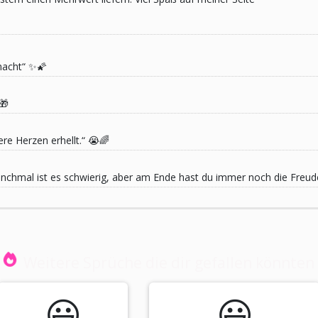
macht“ ✨🌠
🎁
re Herzen erhellt.“ 😭🌈
 Manchmal ist es schwierig, aber am Ende hast du immer noch die Freu
Weitere Sprüche die dir gefallen könnten
😃️
😃️