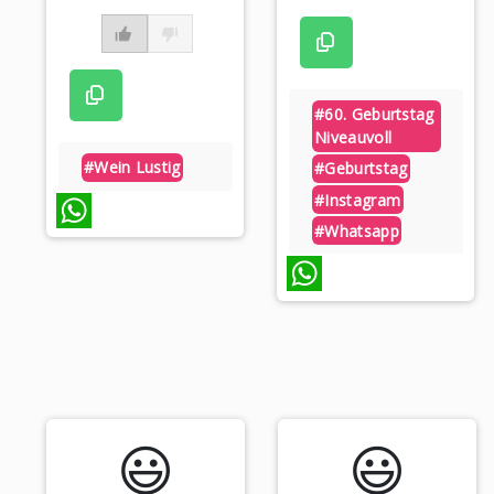
#60. Geburtstag
Niveauvoll
#wein Lustig
#geburtstag
#instagram
#whatsapp
WhatsApp
WhatsApp
😃️
😃️