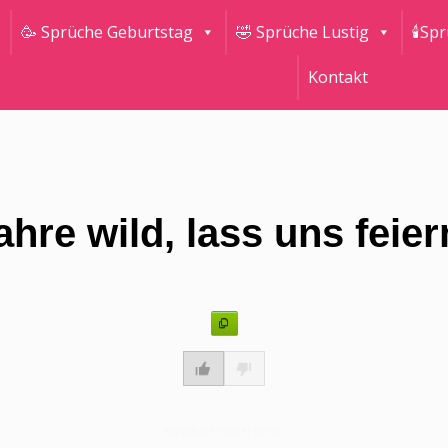
🥳 Sprüche Geburtstag
🤣 Sprüche Lustig
🕯Sp
Kontakt
ahre wild, lass uns feier
Wie gefällt dir dieser Spruch?