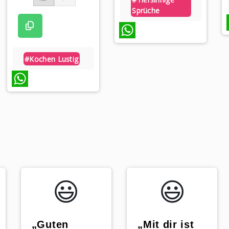
Sprüche
W
WhatsApp
#kochen Lustig
WhatsApp
😃️
😃️
„Guten
„Mit dir ist