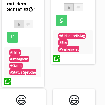
mit dem
Schlaf 💤💍“
#6 Hochzeitstag
#ehe
#verheiratet
#haha
#instagram
#status
WhatsApp
#status Sprüche
WhatsApp
😃️
😃️