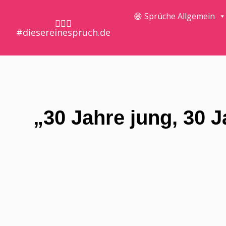
😁 Sprüche Allgemein
🤷🏼‍♀️
#diesereinespruch.de
„30 Jahre jung, 30 J