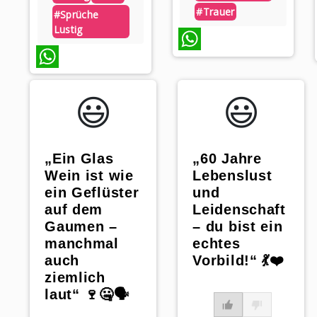
#trauer
#sprüche
Lustig
WhatsApp
WhatsApp
😃️
😃️
„Ein Glas
„60 Jahre
Wein ist wie
Lebenslust
ein Geflüster
und
auf dem
Leidenschaft
Gaumen –
– du bist ein
manchmal
echtes
auch
Vorbild!“ 💃❤️
ziemlich
laut“ 🍷🤐🗣️