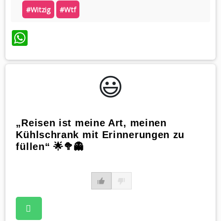
#witzig
#wtf
WhatsApp
😃️
„Reisen ist meine Art, meinen
Kühlschrank mit Erinnerungen zu
füllen“ 🌟🥦👻