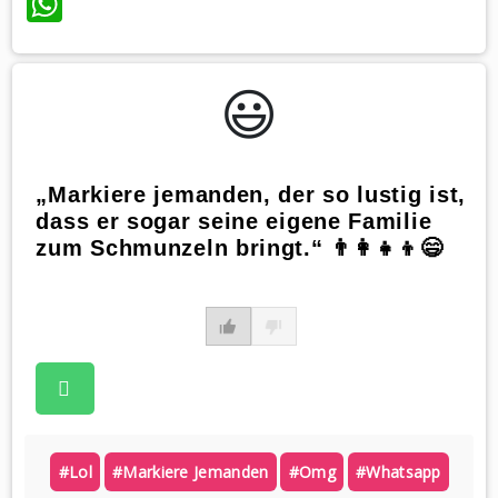
WhatsApp
😃️
„Markiere jemanden, der so lustig ist,
dass er sogar seine eigene Familie
zum Schmunzeln bringt.“ 👨‍👩‍👧‍👦😄
#lol
#markiere Jemanden
#omg
#whatsapp