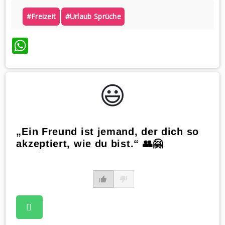
#freizeit
#urlaub Sprüche
WhatsApp
😃️
„Ein Freund ist jemand, der dich so
akzeptiert, wie du bist.“ 👥🤗