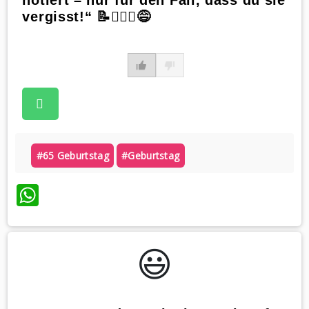
notiert – nur für den Fall, dass du sie
vergisst!“ 📝🤷🏼‍♀️😅
#65 Geburtstag
#geburtstag
WhatsApp
😃️