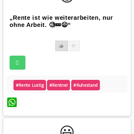
„Rente ist wie weiterarbeiten, nur
ohne Arbeit. 🧐💤😄“
#rente Lustig
#rentner
#ruhestand
WhatsApp
😃️