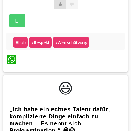
#lob
#respekt
#wertschätzung
WhatsApp
😃️
„Ich habe ein echtes Talent dafür,
komplizierte Dinge einfach zu
machen… Es nennt sich
Prokrastination.“ 🧠🙃