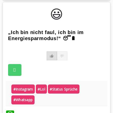
😃️
„Ich bin nicht faul, ich bin im
Energiesparmodus!“ 😴🔋
#instagram
#lol
#status Sprüche
#whatsapp