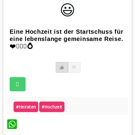
😃️
Eine Hochzeit ist der Startschuss für
eine lebenslange gemeinsame Reise.
❤️👰🏼‍♀️💍
#heiraten
#hochzeit
WhatsApp