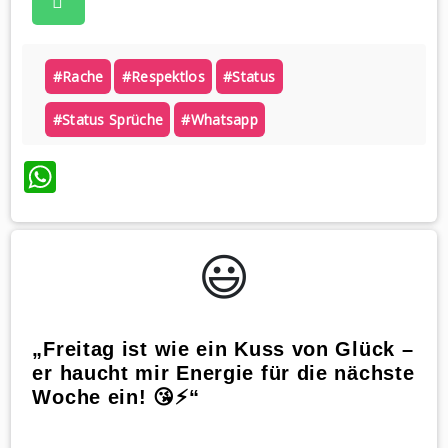
#rache
#respektlos
#status
#status Sprüche
#whatsapp
WhatsApp
😃️
„Freitag ist wie ein Kuss von Glück –
er haucht mir Energie für die nächste
Woche ein! 😘⚡“