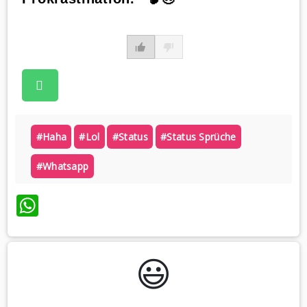
#haha
#lol
#status
#status Sprüche
#whatsapp
WhatsApp
😃️