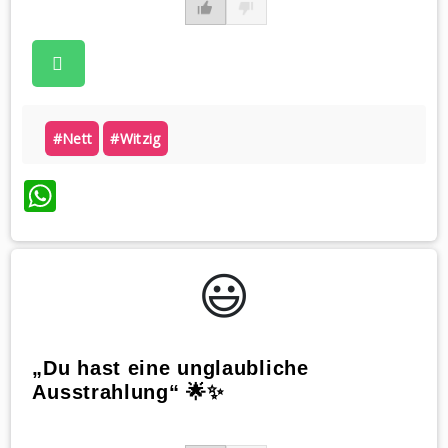
#nett
#witzig
WhatsApp
😃️
„Du hast eine unglaubliche
Ausstrahlung“ 🌟✨