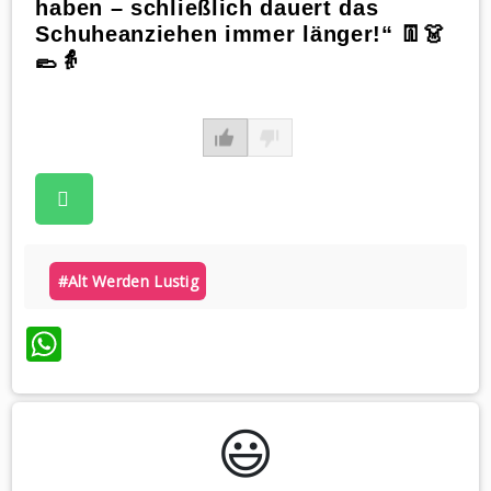
haben – schließlich dauert das
Schuheanziehen immer länger!“ 👖👗
🥿👵
#alt Werden Lustig
WhatsApp
😃️