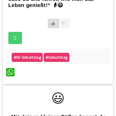
Leben genießt!“ 👵😄
#90 Geburtstag
#geburtstag
WhatsApp
😃️