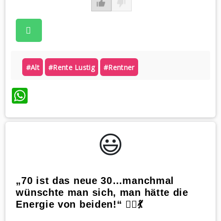
#alt
#rente Lustig
#rentner
WhatsApp
😃️
„70 ist das neue 30…manchmal
wünschte man sich, man hätte die
Energie von beiden!“ 🤷‍♀️💃