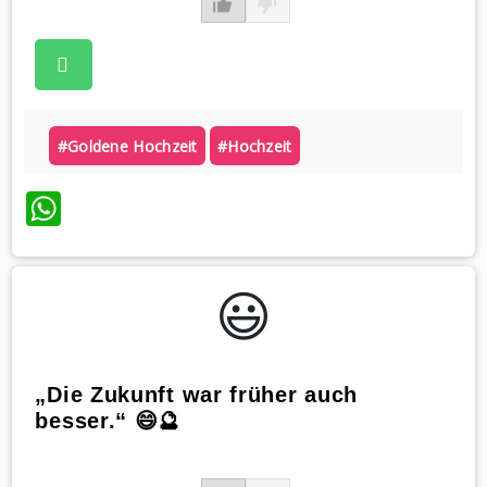
#goldene Hochzeit
#hochzeit
WhatsApp
😃️
„Die Zukunft war früher auch
besser.“ 😄🔮