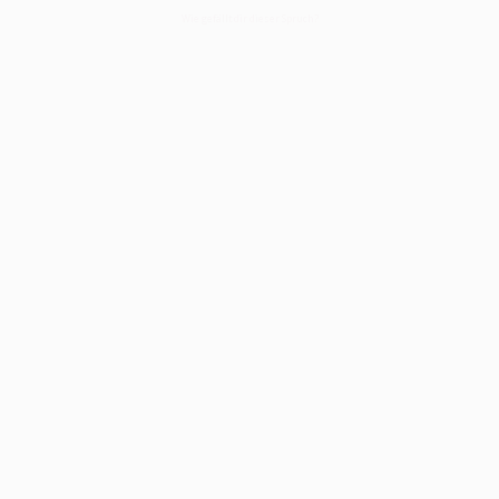
Wie gefällt dir dieser Spruch?