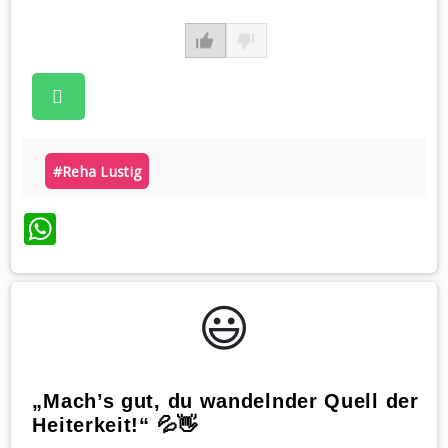
#reha Lustig
WhatsApp
😃️
„Mach’s gut, du wandelnder Quell der
Heiterkeit!“ 💦👋