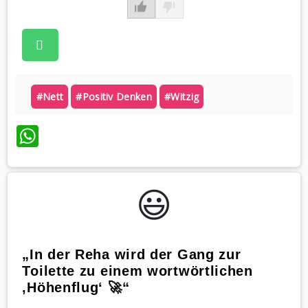
#nett
#positiv Denken
#witzig
WhatsApp
😃️
„In der Reha wird der Gang zur
Toilette zu einem wortwörtlichen
‚Höhenflug‘ 🚀“