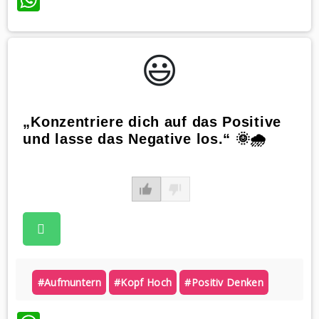
😃️
„Konzentriere dich auf das Positive
und lasse das Negative los.“ 🌞🌧️
#aufmuntern
#kopf Hoch
#positiv Denken