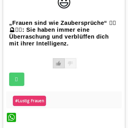
😃️
„Frauen sind wie Zaubersprüche“ 🧙‍♀️
🔮👩‍⚖️: Sie haben immer eine
Überraschung und verblüffen dich
mit ihrer Intelligenz.
#lustig Frauen
WhatsApp