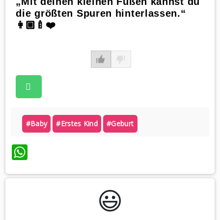
„Mit deinen kleinen Füßen kannst du
die größten Spuren hinterlassen.“
👩🏼‍🍼❤️
#baby
#erstes Kind
#geburt
WhatsApp
😃️