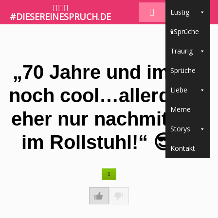
🤷🏼‍♀️
Lustig
#DIESEREINESPRUCH.DE
🕯Sprüche
Traurig
„70 Jahre und immer
Sprüche
noch cool…allerdings
Liebe
Meme
eher nur nachmittags
Storys
im Rollstuhl!“ 😎🚶‍♂️
Kontakt