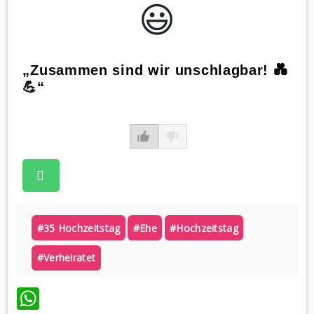
😃️
„Zusammen sind wir unschlagbar! 💑
💪“
#35 Hochzeitstag
#ehe
#hochzeitstag
#verheiratet
WhatsApp