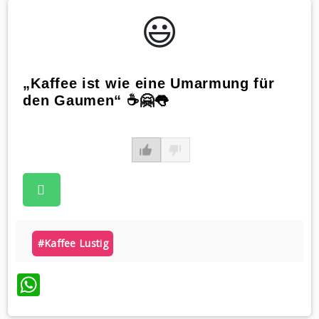
😃️
„Kaffee ist wie eine Umarmung für
den Gaumen“ ☕️🤗👅
#kaffee Lustig
WhatsApp