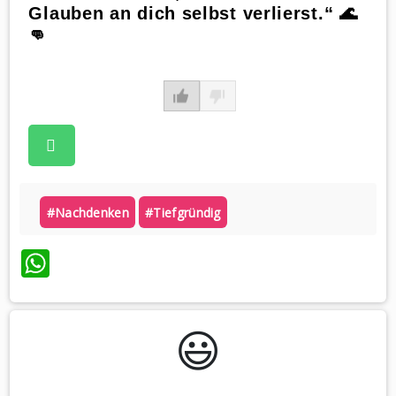
Glauben an dich selbst verlierst.“ 🌊
👊
#nachdenken
#tiefgründig
WhatsApp
😃️