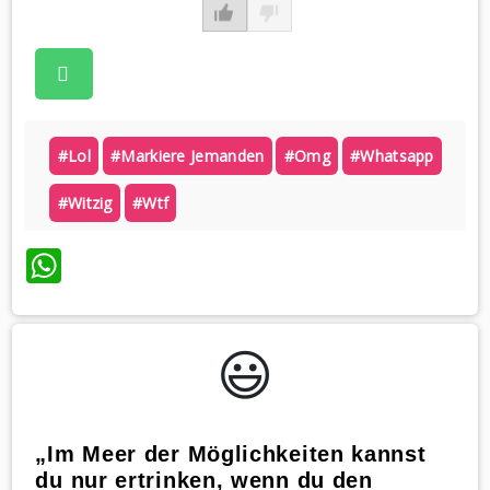
#lol
#markiere Jemanden
#omg
#whatsapp
#witzig
#wtf
WhatsApp
😃️
„Im Meer der Möglichkeiten kannst
du nur ertrinken, wenn du den