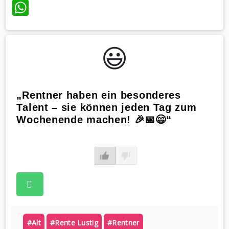
WhatsApp
😃️
„Rentner haben ein besonderes
Talent – sie können jeden Tag zum
Wochenende machen! 🎉📅😄“
#alt
#rente Lustig
#rentner