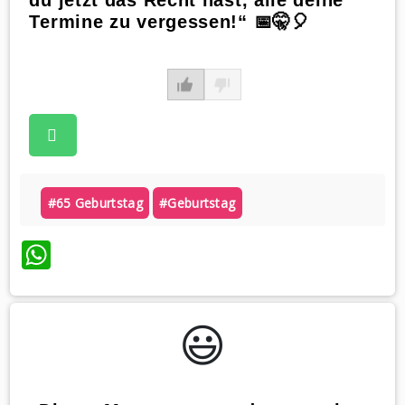
Termine zu vergessen!“ 📅🤫🎈
#65 Geburtstag
#geburtstag
WhatsApp
😃️