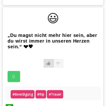
😃️
„Du magst nicht mehr hier sein, aber
du wirst immer in unseren Herzen
sein.“ 💔💖
#beerdigung
#rip
#trauer