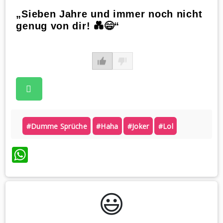
„Sieben Jahre und immer noch nicht
genug von dir! 💑😄“
#dumme Sprüche
#haha
#joker
#lol
WhatsApp
😃️