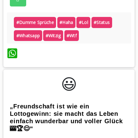
#dumme Sprüche
#haha
#lol
#status
#whatsapp
#witzig
#wtf
WhatsApp
😃️
„Freundschaft ist wie ein
Lottogewinn: sie macht das Leben
einfach wunderbar und voller Glück
🎰🏆😊“