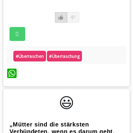
#überraschen
#überraschung
WhatsApp
😃️
„Mütter sind die stärksten
Verbündeten, wenn es darum geht,