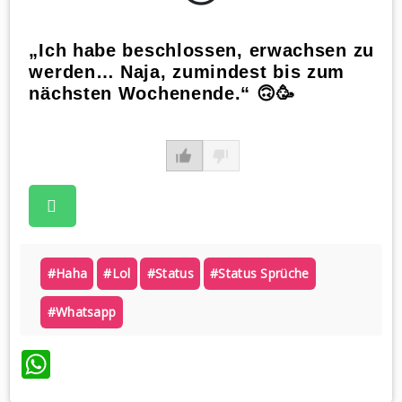
„Ich habe beschlossen, erwachsen zu
werden… Naja, zumindest bis zum
nächsten Wochenende.“ 🙃🥳
#haha
#lol
#status
#status Sprüche
#whatsapp
WhatsApp