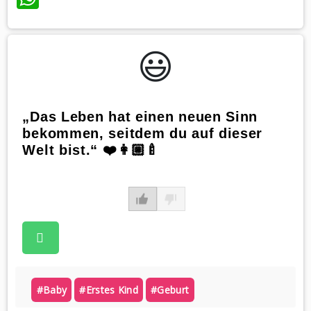
😃️
„Das Leben hat einen neuen Sinn
bekommen, seitdem du auf dieser
Welt bist.“ ❤️👩🏼‍🍼
#baby
#erstes Kind
#geburt