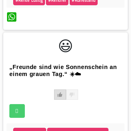
#rente Lustig
#rentner
#ruhestand
WhatsApp
😃️
„Freunde sind wie Sonnenschein an
einem grauen Tag.“ ☀️☁️