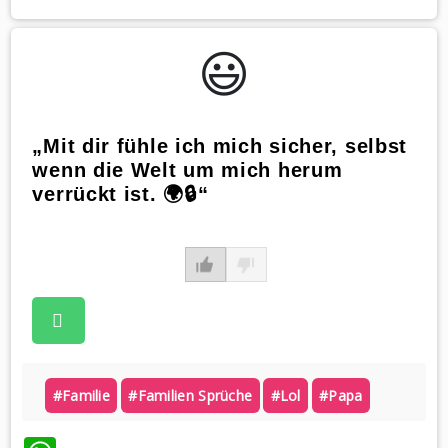
😃️
„Mit dir fühle ich mich sicher, selbst
wenn die Welt um mich herum
verrückt ist. 🌍🔒“
#familie
#familien Sprüche
#lol
#papa