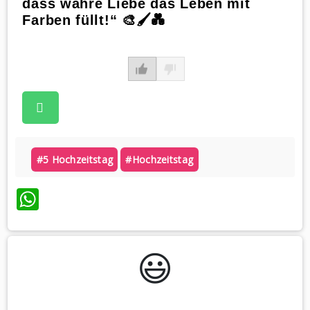
dass wahre Liebe das Leben mit
Farben füllt!“ 🎨🖌️💑
#5 Hochzeitstag
#hochzeitstag
WhatsApp
😃️