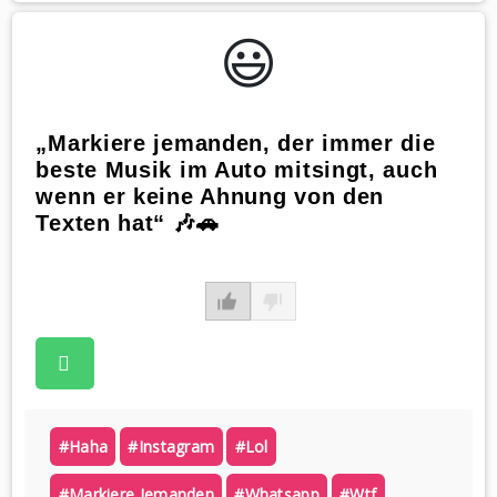
😃️
„Markiere jemanden, der immer die
beste Musik im Auto mitsingt, auch
wenn er keine Ahnung von den
Texten hat“ 🎶🚗
#haha
#instagram
#lol
#markiere Jemanden
#whatsapp
#wtf