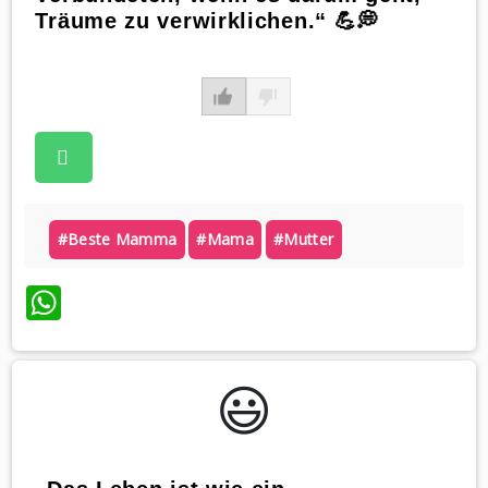
Träume zu verwirklichen.“ 💪💭
#beste Mamma
#mama
#mutter
WhatsApp
😃️