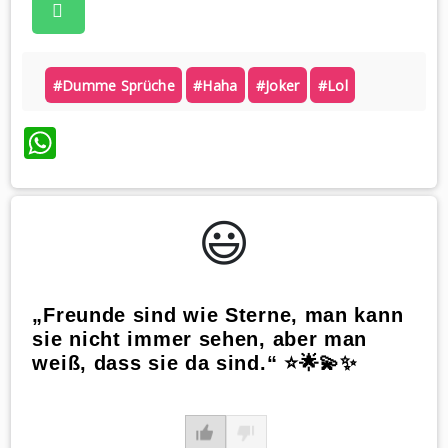
#dumme Sprüche
#haha
#joker
#lol
WhatsApp
😃️
„Freunde sind wie Sterne, man kann
sie nicht immer sehen, aber man
weiß, dass sie da sind.“ ⭐️🌟💫✨