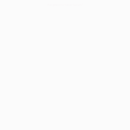
Wie gefällt dir dieser Spruch?