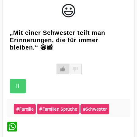
😃️
„Mit einer Schwester teilt man
Erinnerungen, die für immer
bleiben.“ 😄📸
#familie
#familien Sprüche
#schwester
WhatsApp