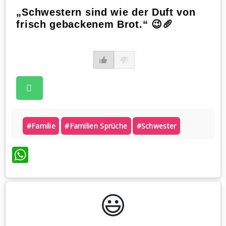
„Schwestern sind wie der Duft von
frisch gebackenem Brot.“ 😉🥖
#familie
#familien Sprüche
#schwester
WhatsApp
😃️