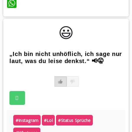
WhatsApp
😃️
„Ich bin nicht unhöflich, ich sage nur
laut, was du leise denkst.“ 📢🤫
#instagram
#lol
#status Sprüche