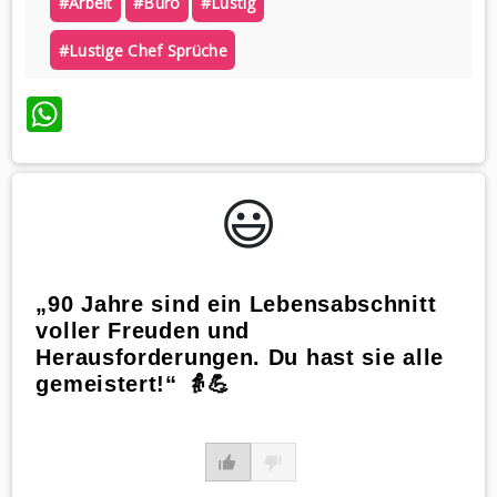
#arbeit
#büro
#lustig
#lustige Chef Sprüche
WhatsApp
😃️
„90 Jahre sind ein Lebensabschnitt
voller Freuden und
Herausforderungen. Du hast sie alle
gemeistert!“ 👵💪