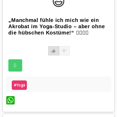
😃️
„Manchmal fühle ich mich wie ein
Akrobat im Yoga-Studio – aber ohne
die hübschen Kostüme!“ 🤹‍♂️🧘‍♂️
#yoga
WhatsApp