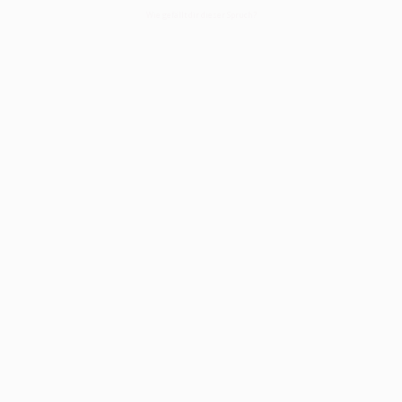
Wie gefällt dir dieser Spruch?