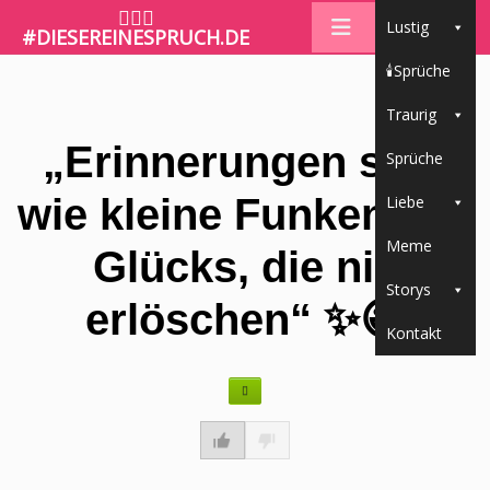
🤷🏼‍♀️
Lustig
#DIESEREINESPRUCH.DE
🕯Sprüche
Traurig
„Erinnerungen sind
Sprüche
wie kleine Funken des
Liebe
Meme
Glücks, die nie
Storys
erlöschen“ ✨😃
Kontakt