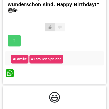
wunderschön sind. Happy Birthday!“
🎂💫
#familie
#familien Sprüche
WhatsApp
😃️