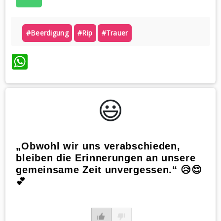
#beerdigung
#rip
#trauer
WhatsApp
😃️
„Obwohl wir uns verabschieden,
bleiben die Erinnerungen an unsere
gemeinsame Zeit unvergessen.“ 😥😌
💕