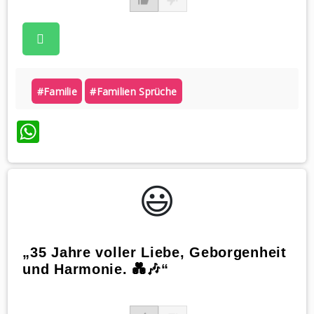
#familie
#familien Sprüche
WhatsApp
😃️
„35 Jahre voller Liebe, Geborgenheit
und Harmonie. 💑🎶“