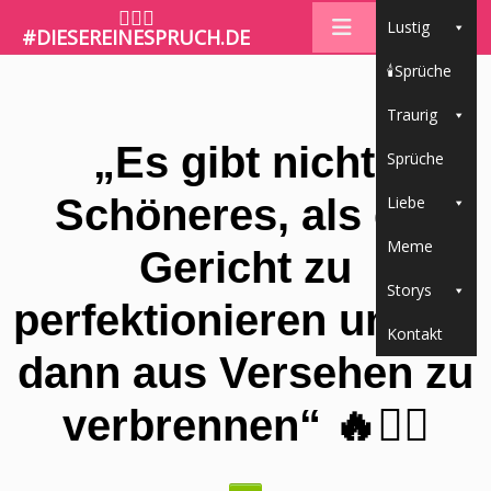
🤷🏼‍♀️
Lustig
#DIESEREINESPRUCH.DE
🕯Sprüche
Traurig
„Es gibt nichts
Sprüche
Schöneres, als ein
Liebe
Meme
Gericht zu
Storys
perfektionieren und es
Kontakt
dann aus Versehen zu
verbrennen“ 🔥🤦‍♀️