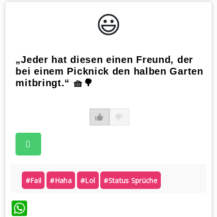
😃️
„Jeder hat diesen einen Freund, der
bei einem Picknick den halben Garten
mitbringt.“ 🧺🌳
#fail
#haha
#lol
#status Sprüche
WhatsApp