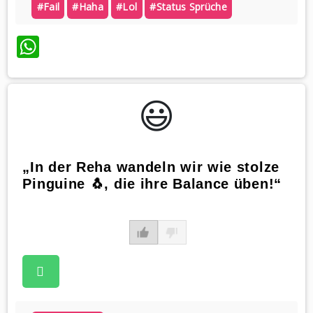
#fail
#haha
#lol
#status Sprüche
WhatsApp
😃️
„In der Reha wandeln wir wie stolze
Pinguine 🐧, die ihre Balance üben!“