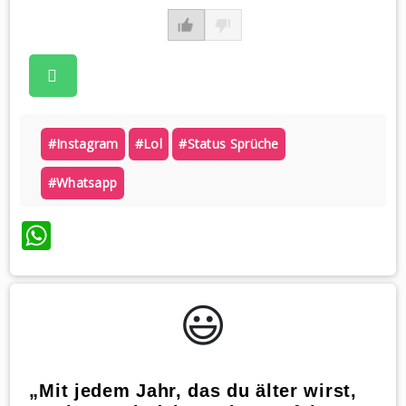
#instagram
#lol
#status Sprüche
#whatsapp
WhatsApp
😃️
„Mit jedem Jahr, das du älter wirst,