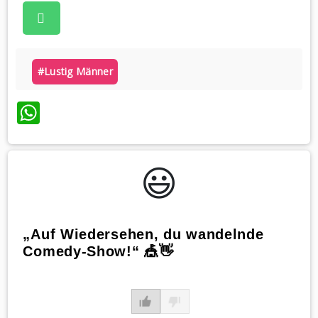
#lustig Männer
WhatsApp
😃️
„Auf Wiedersehen, du wandelnde
Comedy-Show!“ 🎪👋