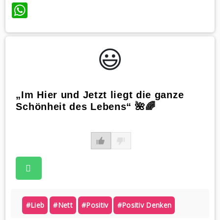
WhatsApp
😃️
„Im Hier und Jetzt liegt die ganze
Schönheit des Lebens“ 🌺🌈
#lieb
#nett
#positiv
#positiv Denken