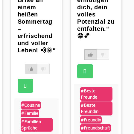
Brise an
ermutigen
einem
dich, dein
heißen
volles
Sommertag
Potenzial zu
–
entfalten.“
erfrischend
😁💕
und voller
Leben! 💨🌞“
#beste
Freunde
#cousine
#beste
Freundin
#familie
pp
#freundin
#familien
Sprüche
#freundschaft