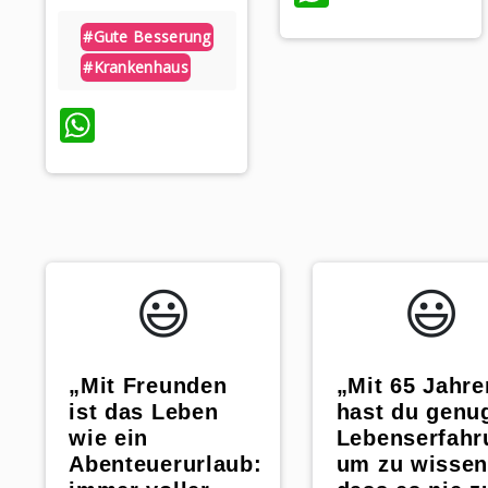
#gute Besserung
#krankenhaus
WhatsApp
😃️
😃️
„Mit Freunden
„Mit 65 Jahre
ist das Leben
hast du genu
wie ein
Lebenserfahr
Abenteuerurlaub:
um zu wissen