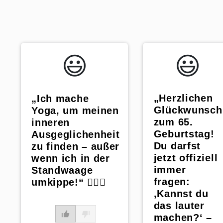
😃️
😃️
„Herzlichen
„Ich mache
Glückwunsch
Yoga, um meinen
zum 65.
inneren
Geburtstag!
Ausgeglichenheit
Du darfst
zu finden – außer
jetzt offiziell
wenn ich in der
immer
Standwaage
fragen:
umkippe!“ 🧘‍♀️⚖️
‚Kannst du
das lauter
machen?‘ –