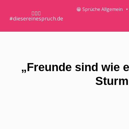
😁 Sprüche Allgemein
🤷🏼‍♀️
#diesereinespruch.de
„Freunde sind wie e
Sturm