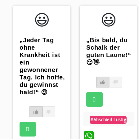
😃️
😃️
„Jeder Tag
„Bis bald, du
ohne
Schalk der
Krankheit ist
guten Laune!“
ein
😏👋
gewonnener
Tag. Ich hoffe,
du gewinnst
bald!“ 😍
#abschied Lustig
WhatsAp