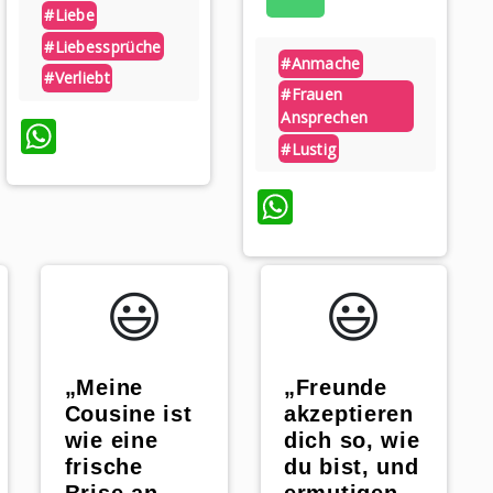
#liebe
#liebessprüche
#anmache
#verliebt
#frauen
Ansprechen
WhatsApp
#lustig
WhatsApp
😃️
😃️
„Meine
„Freunde
Cousine ist
akzeptieren
wie eine
dich so, wie
frische
du bist, und