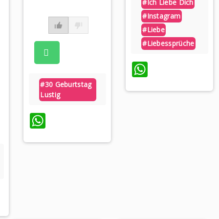
#ich Liebe Dich
#instagram
#liebe
#liebessprüche
WhatsAp
#30 Geburtstag
Lustig
WhatsApp
pp