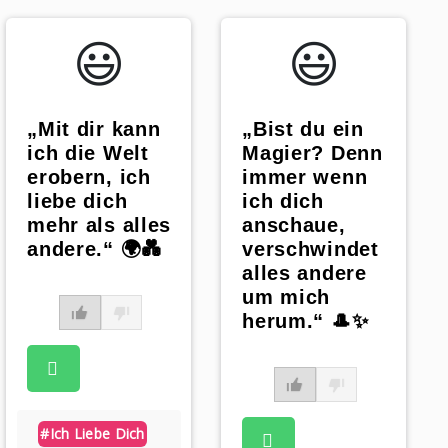
😃️
😃️
„Mit dir kann
„Bist du ein
ich die Welt
Magier? Denn
erobern, ich
immer wenn
liebe dich
ich dich
mehr als alles
anschaue,
andere.“ 🌍💑
verschwindet
alles andere
um mich
herum.“ 🎩✨
#ich Liebe Dich