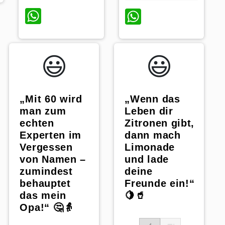
WhatsApp
WhatsApp
😃️
😃️
„Mit 60 wird
„Wenn das
man zum
Leben dir
echten
Zitronen gibt,
Experten im
dann mach
Vergessen
Limonade
von Namen –
und lade
zumindest
deine
behauptet
Freunde ein!“
das mein
🍋🥤
Opa!“ 🤔👵