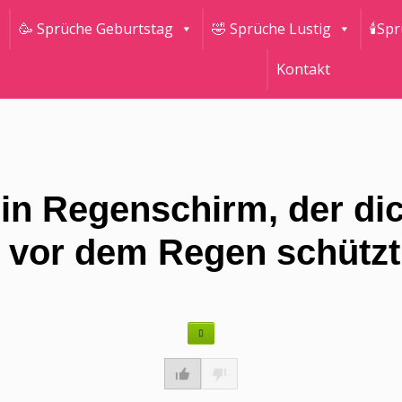
🥳 Sprüche Geburtstag
🤣 Sprüche Lustig
🕯Sp
Kontakt
in Regenschirm, der di
 vor dem Regen schützt.