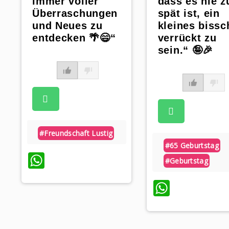
immer voller
dass es nie z
Überraschungen
spät ist, ein
und Neues zu
kleines bissc
entdecken 🌴😄“
verrückt zu
sein.“ 🤪🎉
#freundschaft Lustig
#65 Geburtstag
WhatsApp
#geburtstag
WhatsA