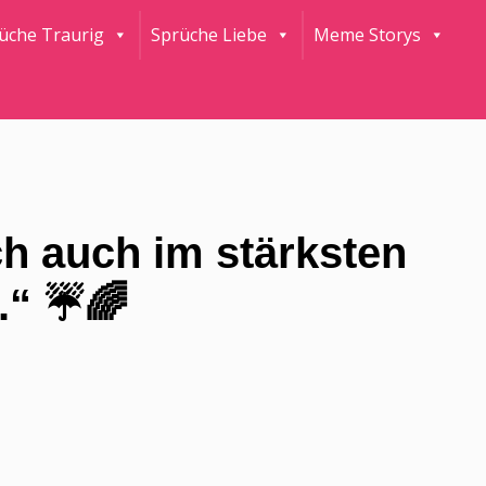
rüche Traurig
Sprüche Liebe
Meme Storys
ch auch im stärksten
“ ☔️🌈