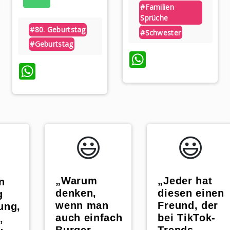
#familien
Sprüche
#80. Geburtstag
#schwester
#geburtstag
WhatsApp
WhatsApp
😃️
😃️
„Warum
„Jeder hat
n
denken,
diesen einen
g
wenn man
Freund, der
ung,
auch einfach
bei TikTok-
,