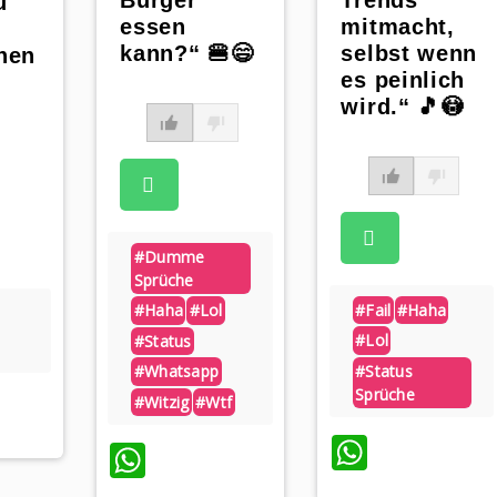
Burger
Trends
u
essen
mitmacht,
kann?“ 🍔😄
selbst wenn
hen
es peinlich
wird.“ 🎵😳
#dumme
Sprüche
#fail
#haha
#haha
#lol
#lol
#status
#status
#whatsapp
Sprüche
pp
#witzig
#wtf
WhatsA
WhatsApp