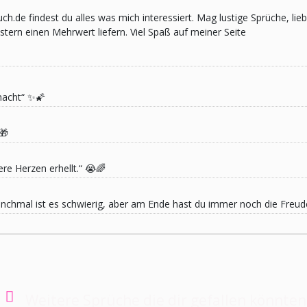
pruch.de findest du alles was mich interessiert. Mag lustige Sprüche,
ern einen Mehrwert liefern. Viel Spaß auf meiner Seite
macht“ ✨🌠
🎁
re Herzen erhellt.“ 😭🌈
 Manchmal ist es schwierig, aber am Ende hast du immer noch die Freu
Weitere Sprüche die dir gefallen könnten