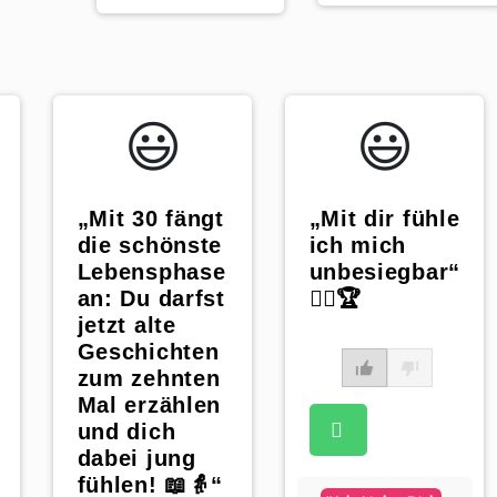
😃️
😃️
„Mit 30 fängt
„Mit dir fühle
die schönste
ich mich
Lebensphase
unbesiegbar“
an: Du darfst
🦸‍♀️🏆
jetzt alte
Geschichten
zum zehnten
Mal erzählen
und dich
dabei jung
fühlen! 📖👵“