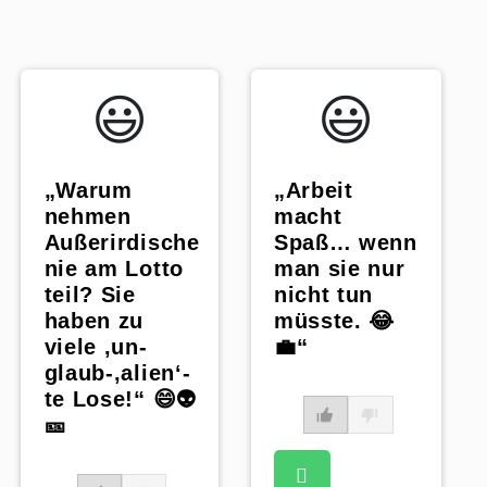
😃️
😃️
„Arbeit
„Warum
macht
nehmen
Spaß… wenn
Außerirdische
man sie nur
nie am Lotto
nicht tun
teil? Sie
müsste. 😂
haben zu
💼“
viele ‚un-
glaub-‚alien‘-
te Lose!“ 😄👽
🎫