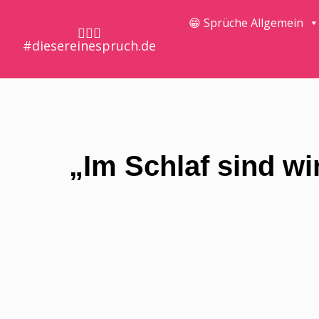
😁 Sprüche Allgemein
🤷🏼‍♀️
#diesereinespruch.de
„Im Schlaf sind wi