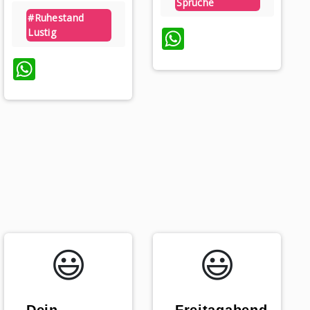
Sprüche
#ruhestand
WhatsApp
Lustig
WhatsApp
😃️
😃️