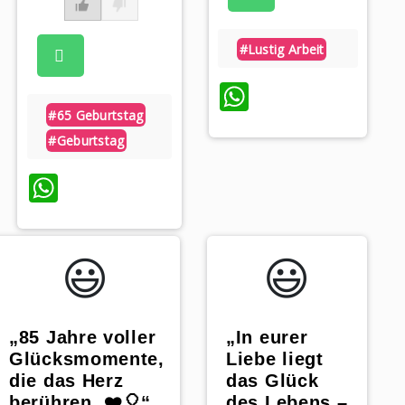
#lustig Arbeit
WhatsApp
#65 Geburtstag
#geburtstag
WhatsApp
😃️
😃️
„In eurer
„85 Jahre voller
Liebe liegt
Glücksmomente,
das Glück
die das Herz
des Lebens –
berühren. ❤️🎈“