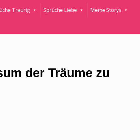
rüche Traurig
Sprüche Liebe
Meme Storys
ersum der Träume zu