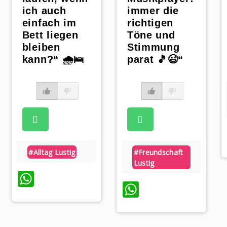
ich auch
immer die
einfach im
richtigen
Bett liegen
Töne und
bleiben
Stimmung
kann?“ 🌧️🛌
parat 🎵😉“
#alltag Lustig
#freundschaft
Lustig
WhatsApp
WhatsApp
p