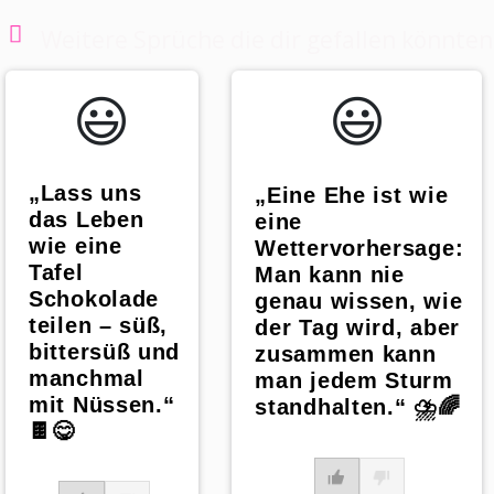
Weitere Sprüche die dir gefallen könnten
😃️
😃️
„Lass uns
„Eine Ehe ist wie
das Leben
eine
wie eine
Wettervorhersage:
Tafel
Man kann nie
Schokolade
genau wissen, wie
teilen – süß,
der Tag wird, aber
bittersüß und
zusammen kann
manchmal
man jedem Sturm
mit Nüssen.“
standhalten.“ ⛈️🌈
🍫😋