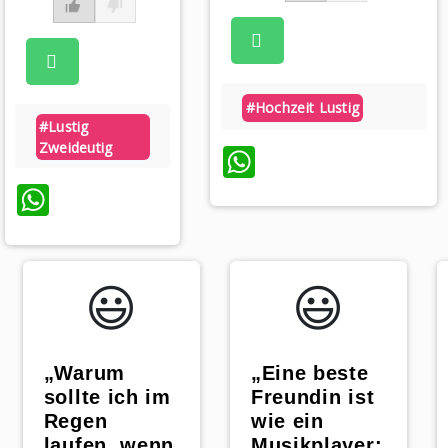
#hochzeit Lustig
#lustig
Zweideutig
WhatsApp
WhatsApp
😃️
😃️
„Warum
„Eine beste
sollte ich im
Freundin ist
Regen
wie ein
laufen, wenn
Musikplayer: