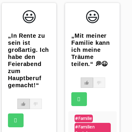
😃️
😃️
„In Rente zu
„Mit meiner
sein ist
Familie kann
großartig. Ich
ich meine
habe den
Träume
Feierabend
teilen.“ 💭😃
zum
Hauptberuf
gemacht!“
#familie
#familien