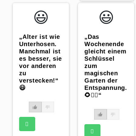
😃️
😃️
„Alter ist wie
„Das
Unterhosen.
Wochenende
Manchmal ist
gleicht einem
es besser, sie
Schlüssel
vor anderen
zum
zu
magischen
verstecken!“
Garten der
😃
Entspannung.
🌻🧚‍♂️“