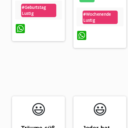
#geburtstag
Lustig
#wochenende
Lustig
WhatsApp
WhatsAp
😃️
😃️