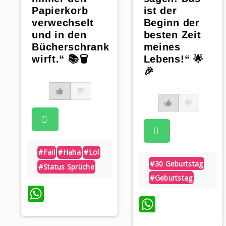
ist der
Papierkorb
Beginn der
verwechselt
besten Zeit
und in den
meines
Bücherschrank
Lebens!“ 🌟
wirft.“ 📚🗑️
🎉
#fail
#haha
#lol
#30 Geburtstag
#status Sprüche
#geburtstag
WhatsApp
WhatsAp