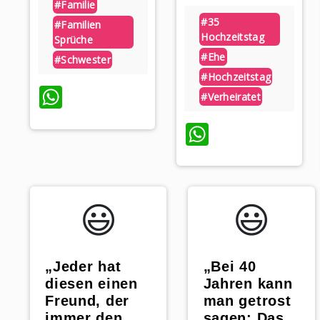
#familie
#35
#familien
Hochzeitstag
Sprüche
#ehe
#schwester
#hochzeitstag
WhatsApp
#verheiratet
WhatsApp
😃️
😃️
„Bei 40
„Jeder hat
Jahren kann
diesen einen
man getrost
Freund, der
sagen: Das
immer den