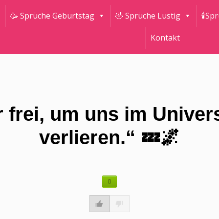
🥳 Sprüche Geburtstag
🤣 Sprüche Lustig
🕯Sp
Kontakt
r frei, um uns im Univ
verlieren.“ 💤🌌