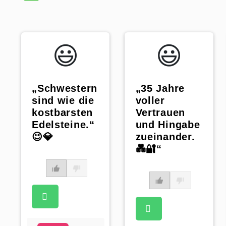
😃️
😃️
„Schwestern
„35 Jahre
sind wie die
voller
kostbarsten
Vertrauen
Edelsteine.“
und Hingabe
😉💎
zueinander.
💑🔐“