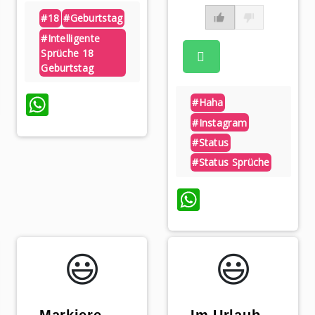
#18
#geburtstag
#intelligente
Sprüche 18
Geburtstag
p
WhatsApp
#haha
#instagram
#status
#status Sprüche
WhatsApp
😃️
😃️