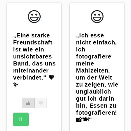
😃️
😃️
„Eine starke
„Ich esse
Freundschaft
nicht einfach,
ist wie ein
ich
unsichtbares
fotografiere
Band, das uns
meine
miteinander
Mahlzeiten,
verbindet.“ 🧡
um der Welt
✨
zu zeigen, wie
unglaublich
gut ich darin
bin, Essen zu
fotografieren!
📸🍽️“