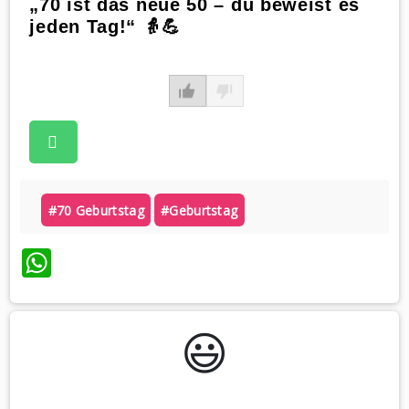
„70 ist das neue 50 – du beweist es
jeden Tag!“ 👵💪
#70 Geburtstag
#geburtstag
WhatsApp
😃️