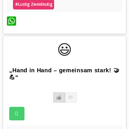
#lustig Zweideutig
WhatsApp
😃️
„Hand in Hand – gemeinsam stark! 🤝
💪“