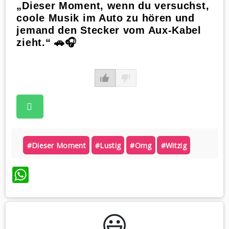
„Dieser Moment, wenn du versuchst,
coole Musik im Auto zu hören und
jemand den Stecker vom Aux-Kabel
zieht.“ 🚗🎧
#dieser Moment
#lustig
#omg
#witzig
WhatsApp
😃️