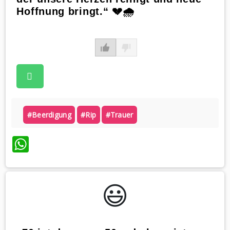
Hoffnung bringt.“ 💔🌧️
#beerdigung
#rip
#trauer
WhatsApp
😃️