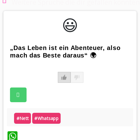
Weitere Sprüche die dir gefallen könnten
😃️
„Das Leben ist ein Abenteuer, also
mach das Beste daraus“ 🌍
#nett
#whatsapp
WhatsApp