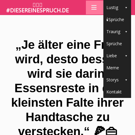
🤷🏼‍♀️
Lustig
#DIESEREINESPRUCH.DE
🕯Sprüche
Traurig
„Je älter eine Frau
Sprüche
wird, desto besser
Liebe
Meme
wird sie darin,
Storys
Essensreste in der
Kontakt
kleinsten Falte ihrer
Handtasche zu
verstecken.“ 🍕👜