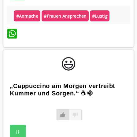
#anmache
#frauen Ansprechen
#lustig
WhatsApp
😃️
„Cappuccino am Morgen vertreibt
Kummer und Sorgen.“ ☕️🌞