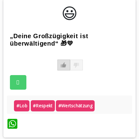
😃️
„Deine Großzügigkeit ist
überwältigend“ 🎁💛
#lob
#respekt
#wertschätzung
WhatsApp