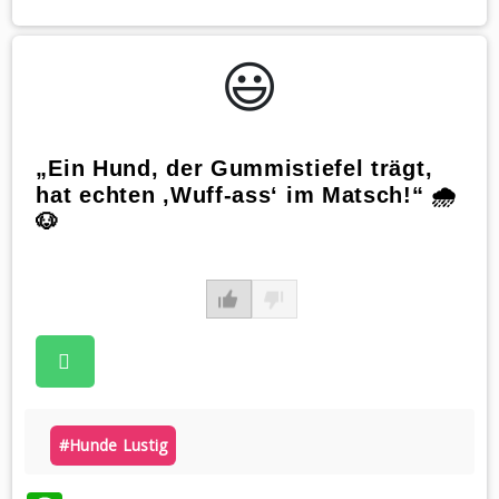
😃️
„Ein Hund, der Gummistiefel trägt,
hat echten ‚Wuff-ass‘ im Matsch!“ 🌧️
🐶
#hunde Lustig