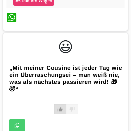
#5 Rad Am Wagen
WhatsApp
😃️
„Mit meiner Cousine ist jeder Tag wie
ein Überraschungsei – man weiß nie,
was als nächstes passieren wird! 🎁
🤣“