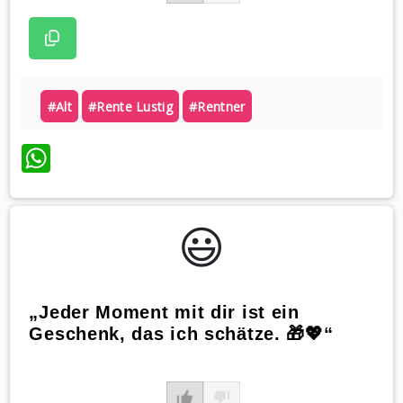
#alt
#rente Lustig
#rentner
WhatsApp
😃️
„Jeder Moment mit dir ist ein
Geschenk, das ich schätze. 🎁💖“