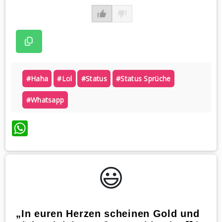
#haha
#lol
#status
#status Sprüche
#whatsapp
WhatsApp
😃️
„In euren Herzen scheinen Gold und