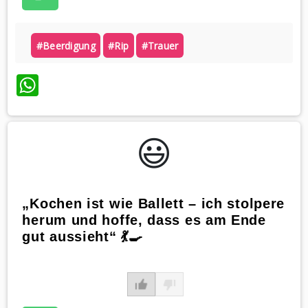
#beerdigung
#rip
#trauer
WhatsApp
😃️
„Kochen ist wie Ballett – ich stolpere
herum und hoffe, dass es am Ende
gut aussieht“ 💃🍳