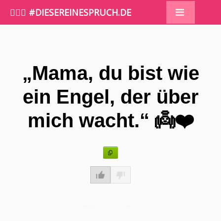
🤷🏼‍♀️ #DIESEREINESPRUCH.DE
„Mama, du bist wie
ein Engel, der über
mich wacht.“ 👼❤️
Wie gefällt dir dieser Spruch?