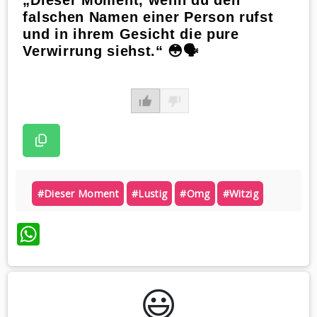
„Dieser Moment, wenn du den
falschen Namen einer Person rufst
und in ihrem Gesicht die pure
Verwirrung siehst.“ 😳🗣
#dieser Moment
#lustig
#omg
#witzig
WhatsApp
😃️