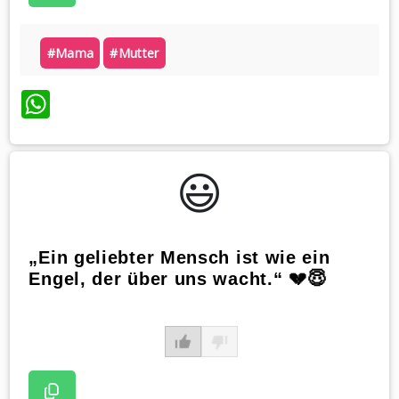
#mama
#mutter
WhatsApp
😃️
„Ein geliebter Mensch ist wie ein
Engel, der über uns wacht.“ 💔😇