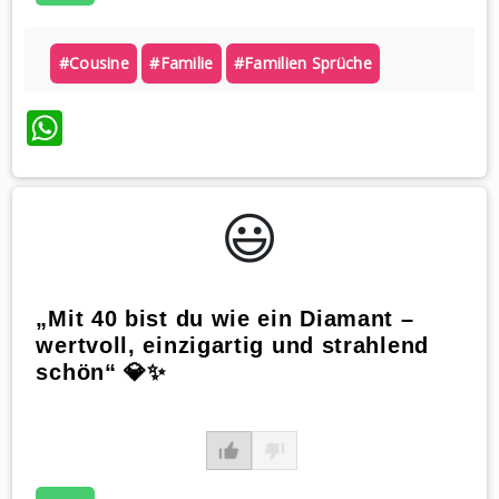
#cousine
#familie
#familien Sprüche
WhatsApp
😃️
„Mit 40 bist du wie ein Diamant –
wertvoll, einzigartig und strahlend
schön“ 💎✨