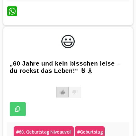
WhatsApp
😃️
„60 Jahre und kein bisschen leise –
du rockst das Leben!“ 🤘🎸
#60. Geburtstag Niveauvoll
#geburtstag