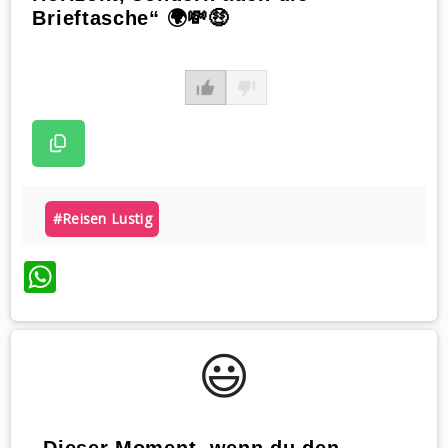
Brieftasche“ 🌍💸🤑
#reisen Lustig
WhatsApp
😃️