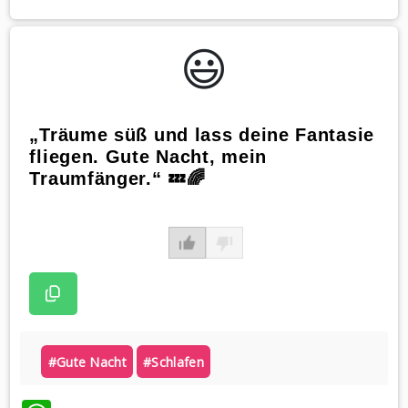
😃️
„Träume süß und lass deine Fantasie
fliegen. Gute Nacht, mein
Traumfänger.“ 💤🌈
#gute Nacht
#schlafen