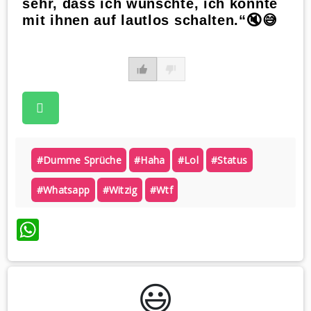
sehr, dass ich wünschte, ich könnte
mit ihnen auf lautlos schalten.“🔇😅
#dumme Sprüche
#haha
#lol
#status
#whatsapp
#witzig
#wtf
WhatsApp
😃️