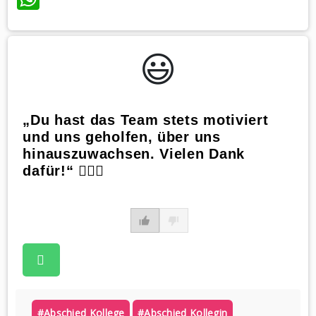
😃️
„Du hast das Team stets motiviert
und uns geholfen, über uns
hinauszuwachsen. Vielen Dank
dafür!“ 🧔🏼‍♂️
#abschied Kollege
#abschied Kollegin