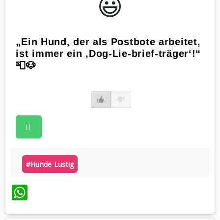
😃️
„Ein Hund, der als Postbote arbeitet,
ist immer ein ‚Dog-Lie-brief-träger‘!“
📮🐶
#hunde Lustig
WhatsApp