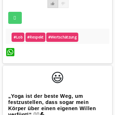
#lob
#respekt
#wertschätzung
WhatsApp
😃️
„Yoga ist der beste Weg, um
festzustellen, dass sogar mein
Körper über einen eigenen Willen
verfügt!“ 🧘‍♀️💪