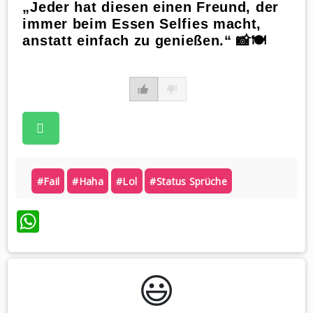
„Jeder hat diesen einen Freund, der
immer beim Essen Selfies macht,
anstatt einfach zu genießen.“ 📸🍽️
#fail
#haha
#lol
#status Sprüche
WhatsApp
😃️