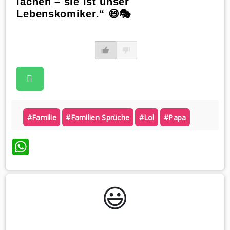
lachen – sie ist unser
Lebenskomiker.“ 😄🎭
#familie
#familien Sprüche
#lol
#papa
WhatsApp
😃️