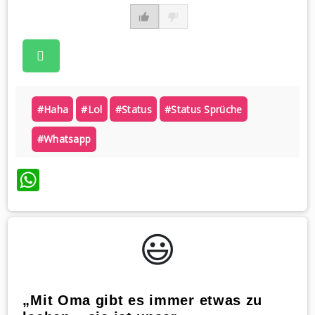
#haha
#lol
#status
#status Sprüche
#whatsapp
WhatsApp
😃️
„Mit Oma gibt es immer etwas zu