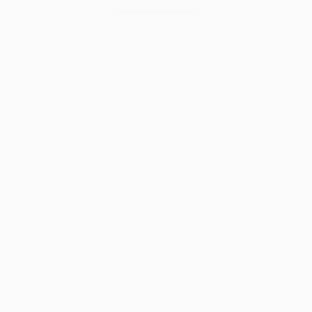
Wie gefällt dir dieser Spruch?