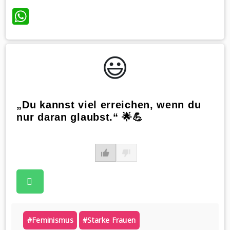
WhatsApp
😃️
„Du kannst viel erreichen, wenn du
nur daran glaubst.“ 🌟💪
#feminismus
#starke Frauen