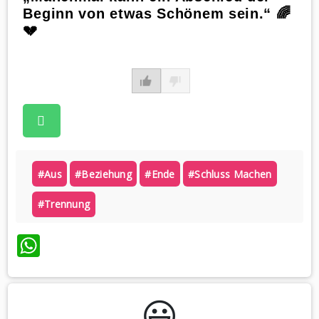
Beginn von etwas Schönem sein.“ 🌈
💔
#aus
#beziehung
#ende
#schluss Machen
#trennung
WhatsApp
😃️