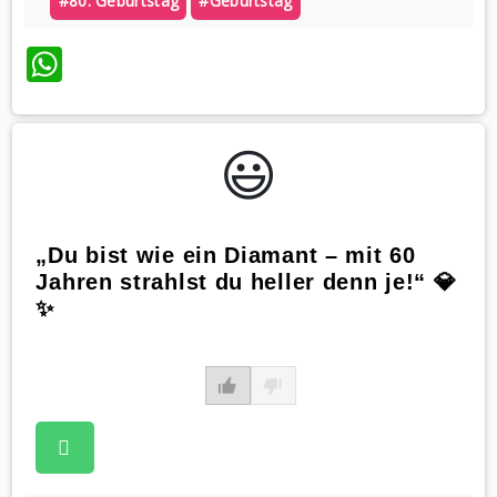
#80. Geburtstag
#geburtstag
WhatsApp
😃️
„Du bist wie ein Diamant – mit 60
Jahren strahlst du heller denn je!“ 💎
✨