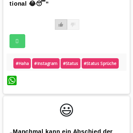
tional 😂😴“
#haha
#instagram
#status
#status Sprüche
WhatsApp
😃️
„Manchmal kann ein Abschied der