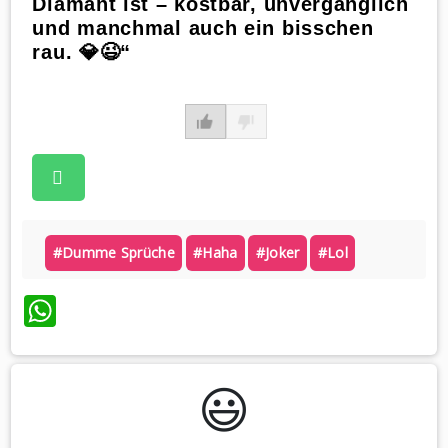
Diamant ist – kostbar, unvergänglich
und manchmal auch ein bisschen
rau. 💎😉“
#dumme Sprüche
#haha
#joker
#lol
WhatsApp
😃️