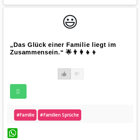
😃️
„Das Glück einer Familie liegt im
Zusammensein.“ 🌟👨‍👩‍👧‍👦
#familie
#familien Sprüche
WhatsApp