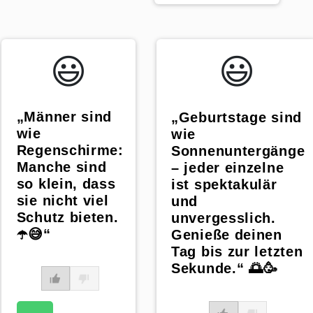
😃️
😃️
„Männer sind
„Geburtstage sind
wie
wie
Regenschirme:
Sonnenuntergänge
Manche sind
– jeder einzelne
so klein, dass
ist spektakulär
sie nicht viel
und
Schutz bieten.
unvergesslich.
☂️😅“
Genieße deinen
Tag bis zur letzten
Sekunde.“ 🌅🥳