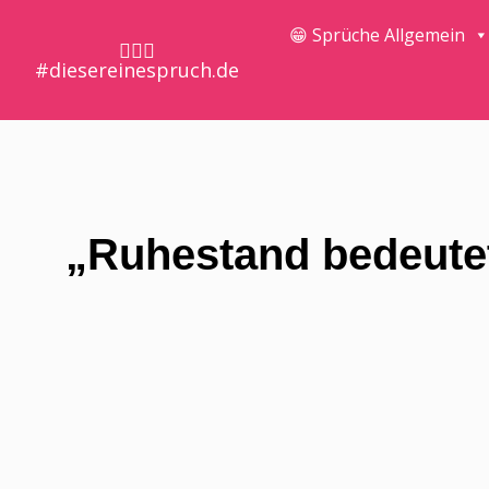
😁 Sprüche Allgemein
🤷🏼‍♀️
#diesereinespruch.de
„Ruhestand bedeutet,