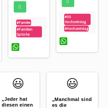
#30
Hochzeitstag
#familie
#hochzeitstag
#familien
Sprüche
WhatsApp
WhatsApp
😃️
😃️
„Jeder hat
„Manchmal sind
diesen einen
es die