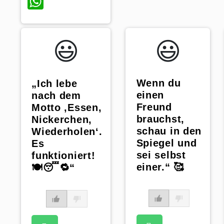
WhatsApp
😃️
😃️
Wenn du
„Ich lebe
einen
nach dem
Freund
Motto ‚Essen,
brauchst,
Nickerchen,
schau in den
Wiederholen‘.
Spiegel und
Es
sei selbst
funktioniert!
einer.“ 🥰
🍽️😴🔁“