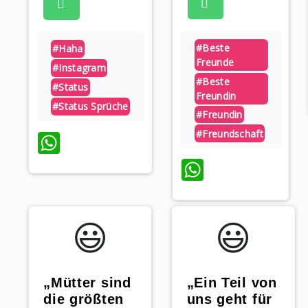
#beste
#haha
Freunde
#instagram
#beste
#status
Freundin
#status Sprüche
#freundin
#freundschaft
WhatsApp
WhatsAp
😃️
😃️
„Mütter sind
„Ein Teil von
die größten
uns geht für