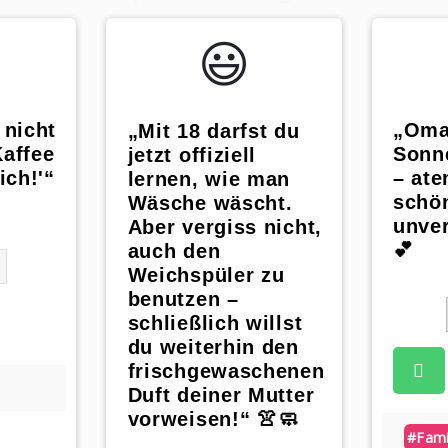
😃️
 nicht
„Oma 
„Mit 18 darfst du
Kaffee
Sonn
jetzt offiziell
ich!'“
– at
lernen, wie man
schö
Wäsche wäscht.
unver
Aber vergiss nicht,
💕
auch den
Weichspüler zu
benutzen –
schließlich willst
du weiterhin den
frischgewaschenen
Duft deiner Mutter
vorweisen!“ 👚🧼
App
#fami