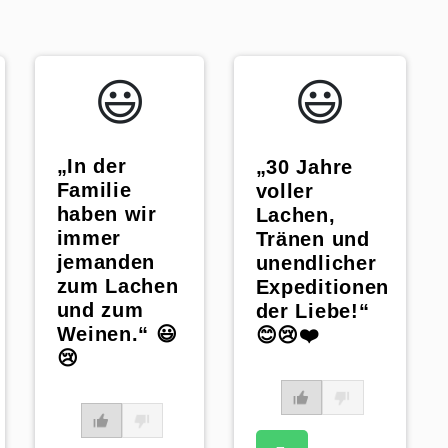
😃️
😃️
„In der
„30 Jahre
Familie
voller
haben wir
Lachen,
immer
Tränen und
jemanden
unendlicher
zum Lachen
Expeditionen
und zum
der Liebe!“
Weinen.“ 😃
😊😢❤️
😢