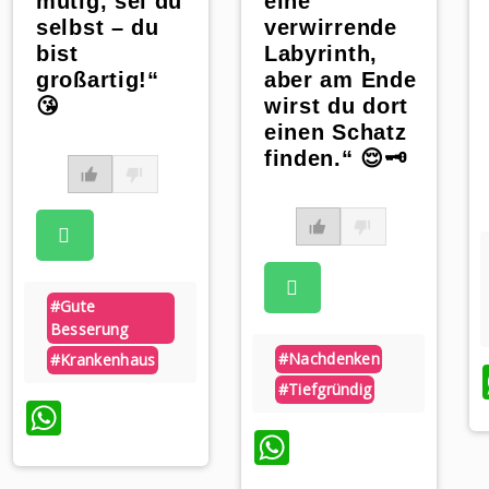
mutig, sei du
eine
selbst – du
verwirrende
bist
Labyrinth,
großartig!“
aber am Ende
😘
wirst du dort
einen Schatz
finden.“ 😌🗝️
#gute
Besserung
#nachdenken
#krankenhaus
#tiefgründig
WhatsApp
p
WhatsApp