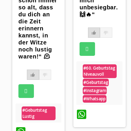
schon immer
mich
so alt, dass
unbesiegbar.
du dich an
🙌🔥“
die Zeit
erinnern
kannst, in
der Witze
noch lustig
waren!“ 🫠
#60. Geburtstag
Niveauvoll
#geburtstag
#instagram
#whatsapp
#geburtstag
WhatsAp
Lustig