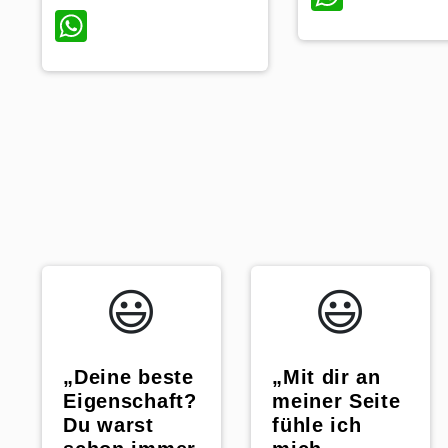
WhatsApp
😃️
😃️
„Deine beste
„Mit dir an
Eigenschaft?
meiner Seite
Du warst
fühle ich