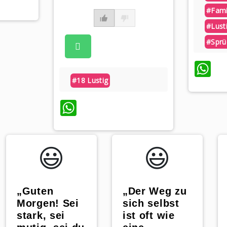
#fami
#lust
#sprü
W
#18 Lustig
WhatsApp
😃️
😃️
„Guten
„Der Weg zu
Morgen! Sei
sich selbst
stark, sei
ist oft wie