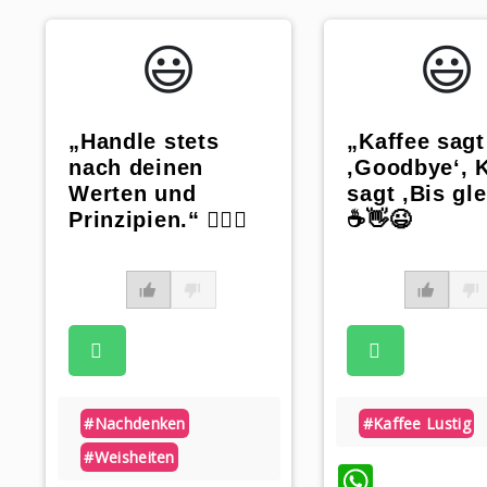
😃️
😃️
„Handle stets
„Kaffee sagt
nach deinen
‚Goodbye‘, 
Werten und
sagt ‚Bis gle
Prinzipien.“ ☝🏻🤨
☕️👋😉
#nachdenken
#kaffee Lustig
#weisheiten
Whats