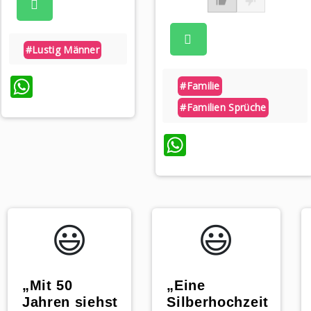
#lustig Männer
WhatsApp
#familie
#familien Sprüche
WhatsApp
p
😃️
😃️
„Mit 50
„Eine
Jahren siehst
Silberhochzeit