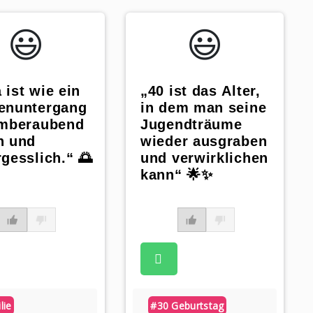
😃️
😃️
ist wie ein
„40 ist das Alter,
enuntergang
in dem man seine
emberaubend
Jugendträume
n und
wieder ausgraben
gesslich.“ 🌅
und verwirklichen
kann“ 🌟✨
lie
#30 Geburtstag