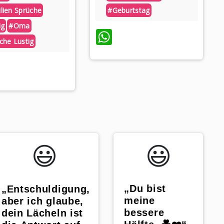
lien Sprüche
#geburtstag
ig
#oma
WhatsApp
che Lustig
hatsApp
😃️
😃️
„Du bist
„Entschuldigung,
meine
aber ich glaube,
bessere
dein Lächeln ist