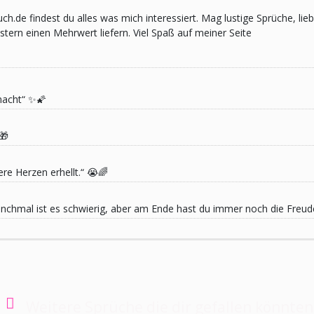
pruch.de findest du alles was mich interessiert. Mag lustige Sprüche,
ern einen Mehrwert liefern. Viel Spaß auf meiner Seite
macht“ ✨🌠
🎁
re Herzen erhellt.“ 😭🌈
 Manchmal ist es schwierig, aber am Ende hast du immer noch die Freu
Weitere Sprüche die dir gefallen könnten