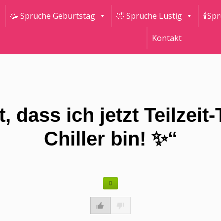
🥳 Sprüche Geburtstag
🤣 Sprüche Lustig
🕯Sp
Kontakt
 dass ich jetzt Teilzeit-
Chiller bin! ✨“