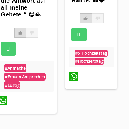
Hälfte. 💑❤️“
die Antwort auf
all meine
Gebete.“ 😊🙏
#5 Hochzeitstag
#hochzeitstag
#anmache
WhatsApp
#frauen Ansprechen
#lustig
WhatsApp