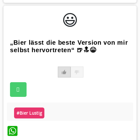
😃️
„Bier lässt die beste Version von mir
selbst hervortreten“ 🍺🔝😁
#bier Lustig
WhatsApp