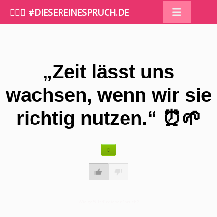
🤷🏼‍♀️ #DIESEREINESPRUCH.DE
„Zeit lässt uns
wachsen, wenn wir sie
richtig nutzen.“ ⏰🌱
Wie gefällt dir dieser Spruch?