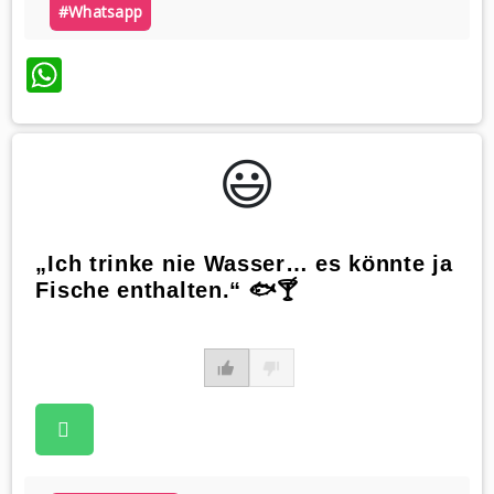
#whatsapp
WhatsApp
😃️
„Ich trinke nie Wasser… es könnte ja
Fische enthalten.“ 🐟🍸