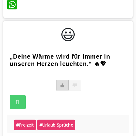
WhatsApp
😃️
„Deine Wärme wird für immer in
unseren Herzen leuchten.“ 🔥💖
#freizeit
#urlaub Sprüche