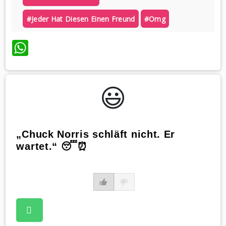
#jeder Hat Diesen Einen Freund
#omg
WhatsApp
😃️
„Chuck Norris schläft nicht. Er
wartet.“ 😴⏰