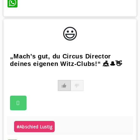
WhatsApp
😃️
„Mach’s gut, du Circus Director
deines eigenen Witz-Clubs!“ 🎪🎩👋
#abschied Lustig