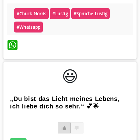
#chuck Norris
#lustig
#sprüche Lustig
#whatsapp
WhatsApp
😃️
„Du bist das Licht meines Lebens,
ich liebe dich so sehr.“ 💕🌟