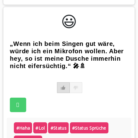
😃️
„Wenn ich beim Singen gut wäre,
würde ich ein Mikrofon wollen. Aber
hey, so ist meine Dusche immerhin
nicht eifersüchtig.“ 🎤🚿
#haha
#lol
#status
#status Sprüche