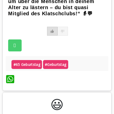
um über die Menschen in deinem
Alter zu lästern – du bist quasi
Mitglied des Klatschclubs!“ 👵💬
#65 Geburtstag
#geburtstag
WhatsApp
😃️