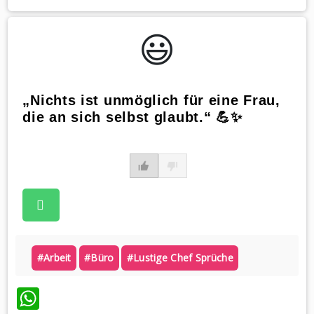
😃️
„Nichts ist unmöglich für eine Frau,
die an sich selbst glaubt.“ 💪✨
#arbeit
#büro
#lustige Chef Sprüche
WhatsApp