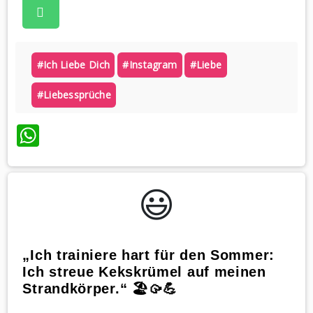
#ich Liebe Dich
#instagram
#liebe
#liebessprüche
WhatsApp
😃️
„Ich trainiere hart für den Sommer:
Ich streue Kekskrümel auf meinen
Strandkörper.“ 🏖️🥠💪