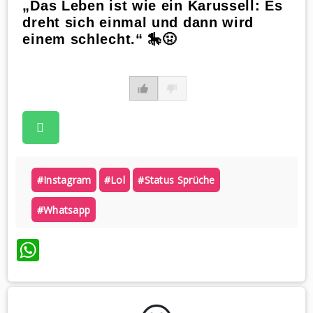
„Das Leben ist wie ein Karussell: Es
dreht sich einmal und dann wird
einem schlecht.“ 🎠🤢
#instagram
#lol
#status Sprüche
#whatsapp
WhatsApp