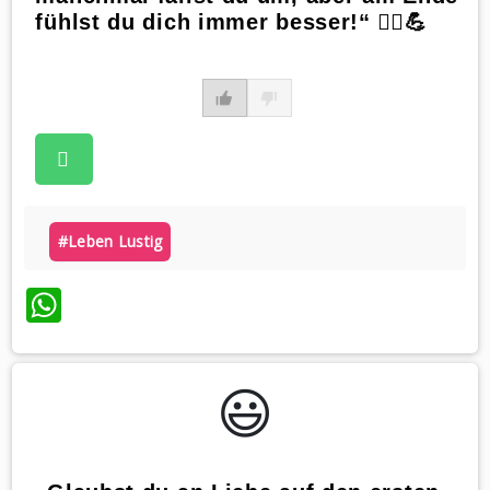
fühlst du dich immer besser!“ 🧘‍♀️💪
#leben Lustig
WhatsApp
😃️