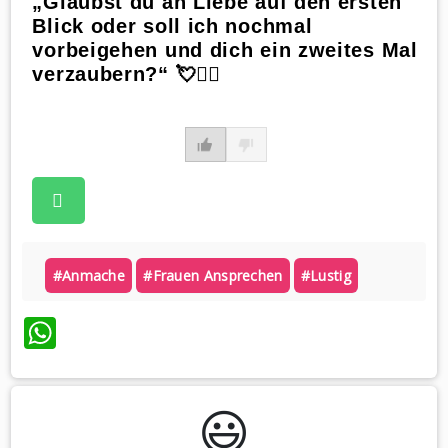
„Glaubst du an Liebe auf den ersten
Blick oder soll ich nochmal
vorbeigehen und dich ein zweites Mal
verzaubern?“ 💘🚶‍♂️
#anmache
#frauen Ansprechen
#lustig
WhatsApp
😃️