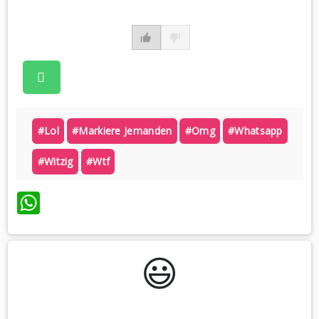
#lol
#markiere Jemanden
#omg
#whatsapp
#witzig
#wtf
WhatsApp
😃️