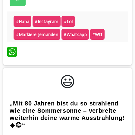
#haha
#instagram
#lol
#markiere Jemanden
#whatsapp
#wtf
WhatsApp
😃️
„Mit 80 Jahren bist du so strahlend
wie eine Sommersonne – verbreite
weiterhin deine warme Ausstrahlung!
☀️😄“