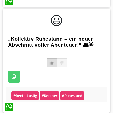
WhatsApp
😃️
„Kollektiv Ruhestand – ein neuer
Abschnitt voller Abenteuer!“ 👥🌟
#rente Lustig
#rentner
#ruhestand