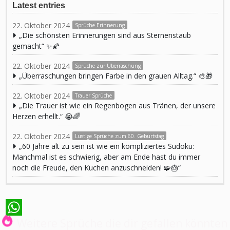
Latest entries
22. Oktober 2024
Sprüche Erinnerung
„Die schönsten Erinnerungen sind aus Sternenstaub
gemacht“ ✨🌠
22. Oktober 2024
Sprüche zur Überraschung
„Überraschungen bringen Farbe in den grauen Alltag.“ 🎨🎁
22. Oktober 2024
Trauer Sprüche
„Die Trauer ist wie ein Regenbogen aus Tränen, der unsere
Herzen erhellt.“ 😭🌈
22. Oktober 2024
Lustige Sprüche zum 60. Geburtstag
„60 Jahre alt zu sein ist wie ein kompliziertes Sudoku:
Manchmal ist es schwierig, aber am Ende hast du immer
noch die Freude, den Kuchen anzuschneiden! 🧩🎂“
Weitere Sprüche die dir gefallen könnten
WhatsApp