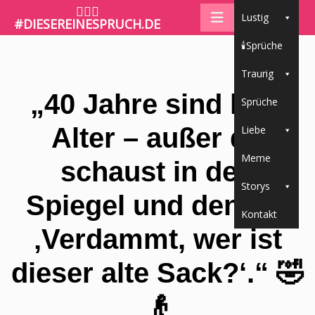
🤷🏼‍♀️
Lustig
#DIESEREINESPRUCH.DE
🕯Sprüche
Traurig
„40 Jahre sind kein
Sprüche
Alter – außer du
Liebe
Meme
schaust in den
Storys
Spiegel und denkst:
Kontakt
‚Verdammt, wer ist
dieser alte Sack?‘.“ 🤣
👴