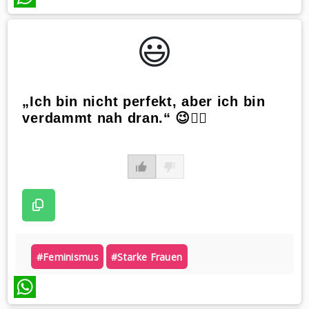
WhatsApp
😃️
„Ich bin nicht perfekt, aber ich bin
verdammt nah dran.“ 😉💁‍♀️
#feminismus
#starke Frauen
WhatsApp