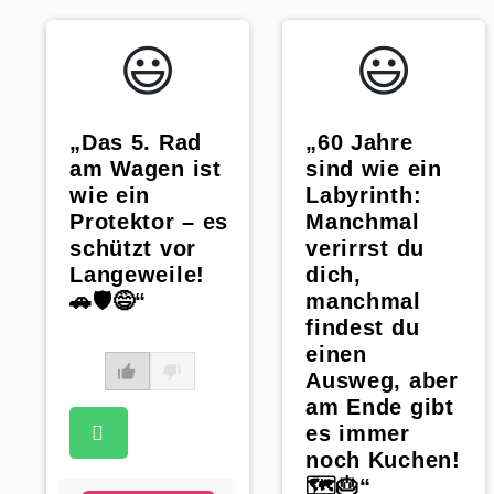
😃️
😃️
„Das 5. Rad
„60 Jahre
am Wagen ist
sind wie ein
wie ein
Labyrinth:
Protektor – es
Manchmal
schützt vor
verirrst du
Langeweile!
dich,
🚗🛡️😅“
manchmal
findest du
einen
Ausweg, aber
am Ende gibt
es immer
noch Kuchen!
🗺️🎂“