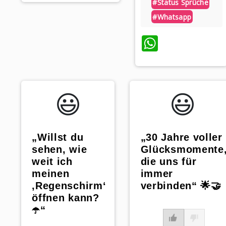
#status Sprüche
#whatsapp
WhatsAp
😃️
😃️
„Willst du
„30 Jahre voller
sehen, wie
Glücksmomente
weit ich
die uns für
meinen
immer
‚Regenschirm‘
verbinden“ 🌟🤝
öffnen kann?
☂️“