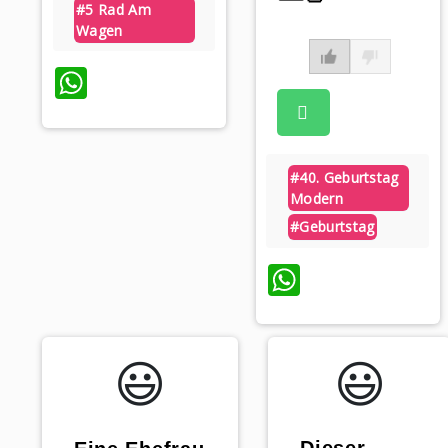
#5 Rad Am
Wagen
WhatsApp
#40. Geburtstag
Modern
#geburtstag
WhatsAp
😃️
😃️