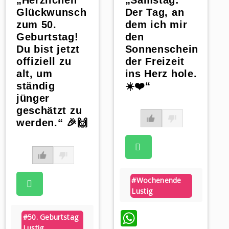
„Herzlichen
„Samstag:
Glückwunsch
Der Tag, an
zum 50.
dem ich mir
Geburtstag!
den
Du bist jetzt
Sonnenschein
offiziell zu
der Freizeit
alt, um
ins Herz hole.
ständig
☀️❤️“
jünger
geschätzt zu
werden.“ 🎉🙌
#wochenende
Lustig
WhatsApp
#50. Geburtstag
Lustig