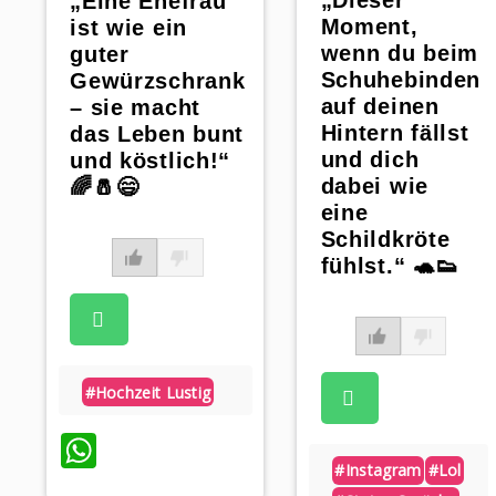
„Dieser
„Eine Ehefrau
Moment,
ist wie ein
wenn du beim
guter
Schuhebinden
Gewürzschrank
auf deinen
– sie macht
Hintern fällst
das Leben bunt
und dich
und köstlich!“
dabei wie
🌈🧂😄
eine
Schildkröte
fühlst.“ 🐢👟
#hochzeit Lustig
WhatsApp
#instagram
#lol