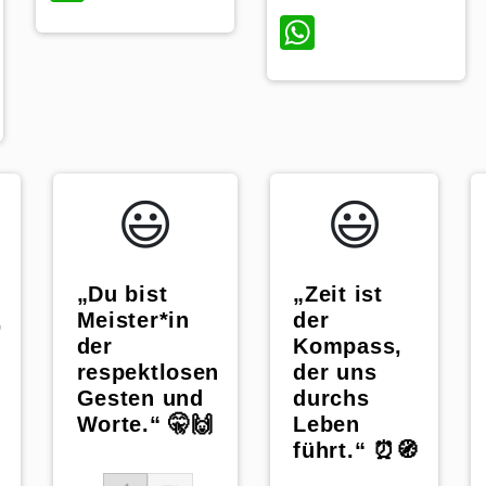
WhatsApp
p
😃️
😃️
„Zeit ist
„Du bist
der
Meister*in
,
Kompass,
der
der uns
respektlosen
durchs
Gesten und
Leben
Worte.“ 🤫🙌
führt.“ ⏰🧭