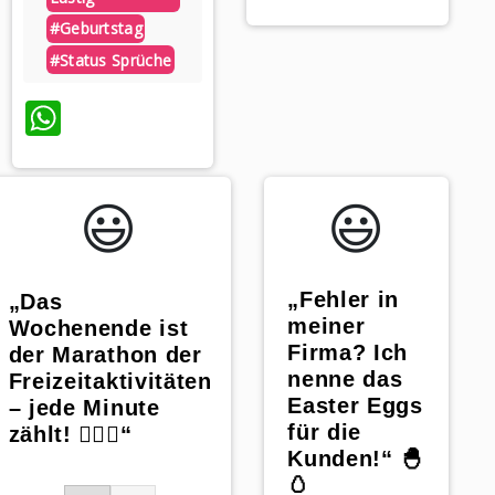
#geburtstag
#status Sprüche
WhatsApp
😃️
😃️
„Fehler in
„Das
meiner
Wochenende ist
Firma? Ich
der Marathon der
nenne das
Freizeitaktivitäten
Easter Eggs
– jede Minute
für die
zählt! 🏃‍♀️⏰“
Kunden!“ 🐣
🥚