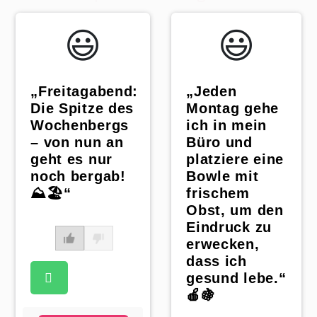
😃️
😃️
„Jeden
„Freitagabend:
Montag gehe
Die Spitze des
ich in mein
Wochenbergs
Büro und
– von nun an
platziere eine
geht es nur
Bowle mit
noch bergab!
frischem
⛰️🏖️“
Obst, um den
Eindruck zu
erwecken,
dass ich
gesund lebe.“
🍎🍇