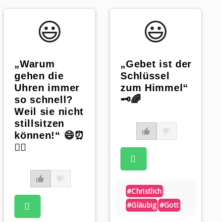
😃️
😃️
„Warum
„Gebet ist der
gehen die
Schlüssel
Uhren immer
zum Himmel“
so schnell?
🗝️🌈
Weil sie nicht
stillsitzen
können!“ 😄⏰
🏃‍♂️
#christlich
#gläubig
#gott