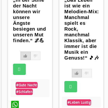
„In der Stille
„Das Leben
der Nacht
ist wie ein
können wir
Melodien-Mix:
unsere
Manchmal
Ängste
spielt es
besiegen und
Rock,
unseren Mut
manchmal
finden.“ 🌌💪
Klassik, aber
immer ist die
Musik ein
Genuss!“ 🎵🎶
#gute Nacht
#schlafen
WhatsApp
#leben Lustig