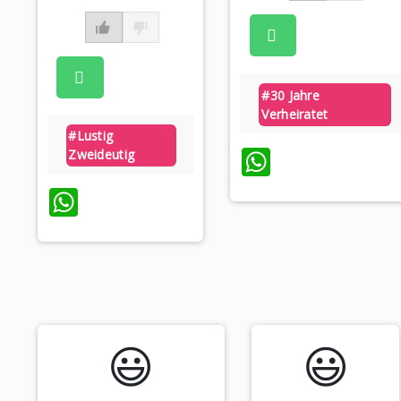
#30 Jahre
Verheiratet
#lustig
WhatsAp
Zweideutig
WhatsApp
😃️
😃️