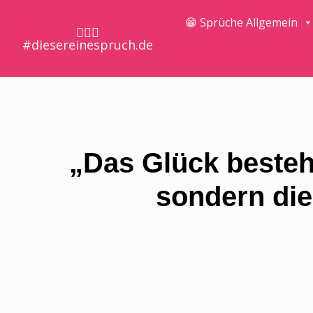
😁 Sprüche Allgemein
🤷🏼‍♀️
#diesereinespruch.de
„Das Glück besteht
sondern die