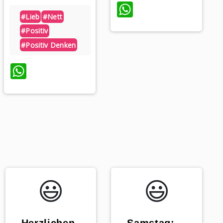
WhatsApp
#lieb
#nett
#positiv
#positiv Denken
WhatsApp
😃️
😃️