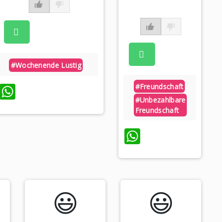
#wochenende Lustig
WhatsApp
#freundschaft
#unbezahlbare
Freundschaft
WhatsApp
😃️
😃️