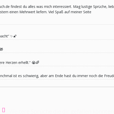
pruch.de findest du alles was mich interessiert. Mag lustige Sprüche,
ern einen Mehrwert liefern. Viel Spaß auf meiner Seite
macht“ ✨🌠
🎁
re Herzen erhellt.“ 😭🌈
 Manchmal ist es schwierig, aber am Ende hast du immer noch die Freu
Weitere Sprüche die dir gefallen könnten