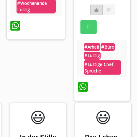
#wochenende
Lustig
WhatsApp
#arbeit
#büro
#lustig
#lustige Chef
Sprüche
p
WhatsApp
😃️
😃️