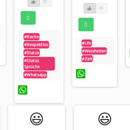
#rache
#uhr
#respektlos
p
#weisheiten
#status
#zeit
#status
Sprüche
WhatsApp
#whatsapp
WhatsApp
😃️
😃️