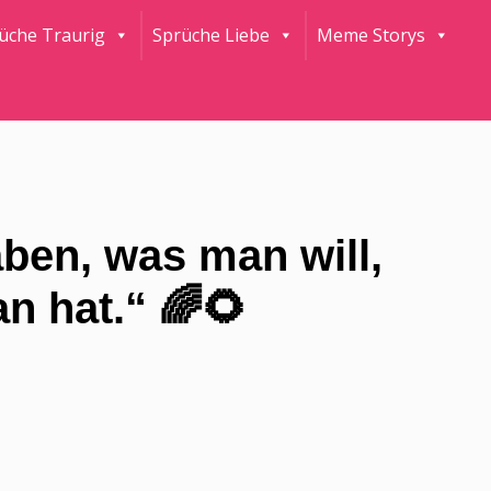
rüche Traurig
Sprüche Liebe
Meme Storys
aben, was man will,
n hat.“ 🌈🌻