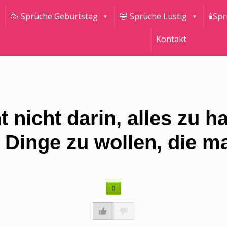
🥳 Sprüche Geburtstag
🤣 Sprüche Lustig
🕯Sp
Kontakt
 nicht darin, alles zu h
 Dinge zu wollen, die ma