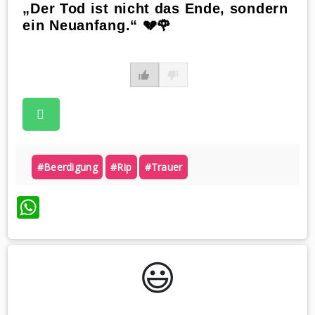
„Der Tod ist nicht das Ende, sondern
ein Neuanfang.“ 💔🌹
#beerdigung
#rip
#trauer
WhatsApp
😃️