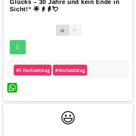
Glücks – 30 Jahre und kein Ende in
Sicht!“ 🌟👴👵💘
#5 Hochzeitstag
#hochzeitstag
WhatsApp
😃️