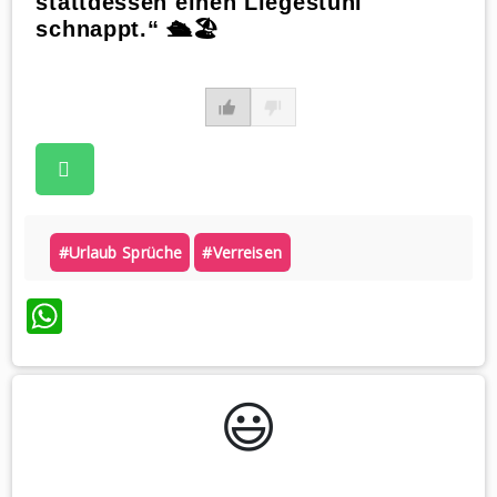
stattdessen einen Liegestuhl
schnappt.“ 🛳️🏖️
#urlaub Sprüche
#verreisen
WhatsApp
😃️