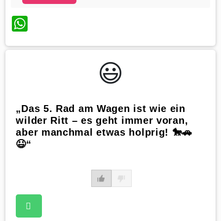
WhatsApp
😃️
„Das 5. Rad am Wagen ist wie ein
wilder Ritt – es geht immer voran,
aber manchmal etwas holprig! 🐎🚗
😆“