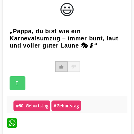
😃️
„Pappa, du bist wie ein
Karnevalsumzug – immer bunt, laut
und voller guter Laune 🎭👴“
#60. Geburtstag
#geburtstag
WhatsApp