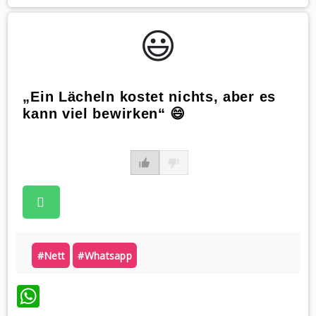
😃️
„Ein Lächeln kostet nichts, aber es
kann viel bewirken“ 😄
#nett
#whatsapp
WhatsApp