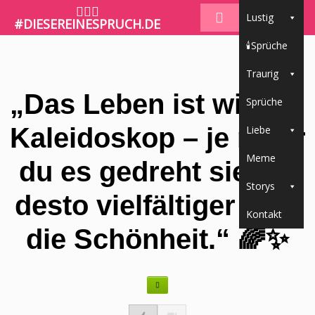
🤷🏼‍♀️
Lustig
#DIESEREINESPRUCH.DE
🕯Sprüche
Traurig
„Das Leben ist wie ein
Sprüche
Kaleidoskop – je mehr
Liebe
Meme
du es gedreht siehst,
Storys
desto vielfältiger wird
Kontakt
die Schönheit.“ 🌈✨