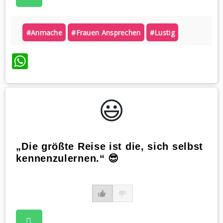
#anmache
#frauen Ansprechen
#lustig
WhatsApp
😃️
„Die größte Reise ist die, sich selbst
kennenzulernen.“ 😎