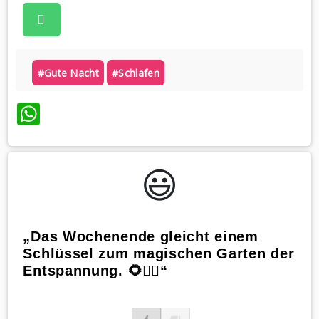
#gute Nacht
#schlafen
WhatsApp
😃️
„Das Wochenende gleicht einem
Schlüssel zum magischen Garten der
Entspannung. 🌻🧚‍♂️“