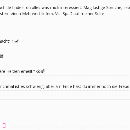
pruch.de findest du alles was mich interessiert. Mag lustige Sprüche,
ern einen Mehrwert liefern. Viel Spaß auf meiner Seite
macht“ ✨🌠
🎁
re Herzen erhellt.“ 😭🌈
 Manchmal ist es schwierig, aber am Ende hast du immer noch die Freu
Weitere Sprüche die dir gefallen könnten