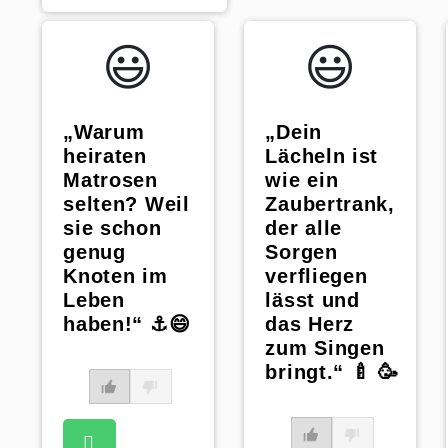
😃️
😃️
„Warum
„Dein
heiraten
Lächeln ist
Matrosen
wie ein
selten? Weil
Zaubertrank,
sie schon
der alle
genug
Sorgen
Knoten im
verfliegen
Leben
lässt und
haben!“ ⚓️😄
das Herz
zum Singen
bringt.“ 🍼 🥳