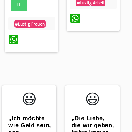
#lustig Arbeit
WhatsApp
#lustig Frauen
WhatsApp
p
😃️
😃️
„Ich möchte
„Die Liebe,
wie Geld sein,
die wir geben,