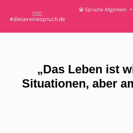
😁 Sprüche Allgemein
🤷🏼‍♀️
#diesereinespruch.de
„Das Leben ist w
Situationen, aber a