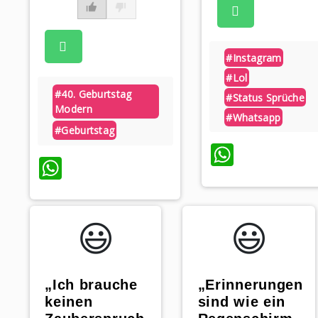
#instagram
#lol
#40. Geburtstag
#status Sprüche
Modern
#whatsapp
#geburtstag
WhatsA
WhatsApp
😃️
😃️
„Ich brauche
„Erinnerungen
keinen
sind wie ein