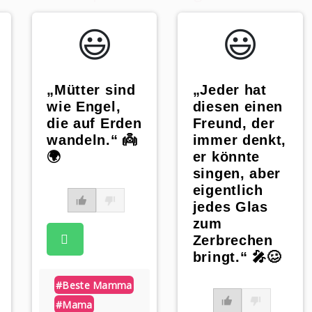
😃️
😃️
„Mütter sind
„Jeder hat
wie Engel,
diesen einen
die auf Erden
Freund, der
wandeln.“ 👼
immer denkt,
🌍
er könnte
singen, aber
eigentlich
jedes Glas
zum
Zerbrechen
bringt.“ 🎤🥴
#beste Mamma
#mama