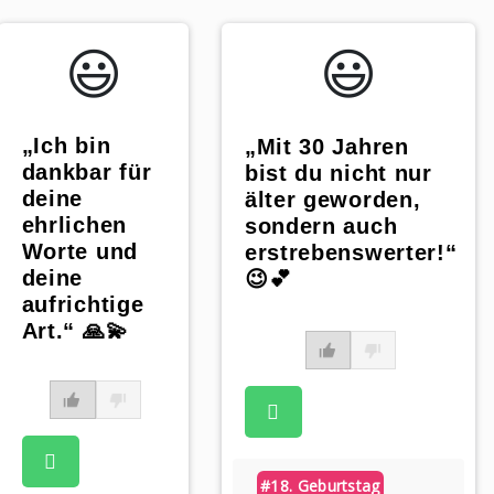
😃️
😃️
„Ich bin
„Mit 30 Jahren
dankbar für
bist du nicht nur
deine
älter geworden,
ehrlichen
sondern auch
Worte und
erstrebenswerter!“
deine
😉💕
aufrichtige
Art.“ 🙏💫
#18. Geburtstag