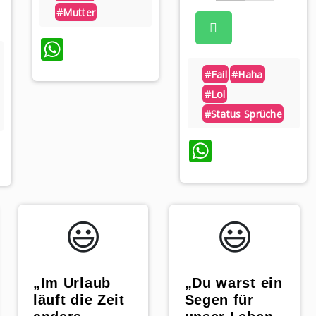
#mutter
WhatsApp
#fail
#haha
#lol
#status Sprüche
WhatsAp
pp
😃️
😃️
„Im Urlaub
„Du warst ein
läuft die Zeit
Segen für