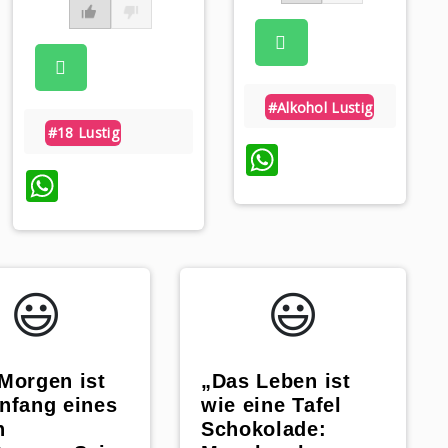
#alkohol Lustig
#18 Lustig
WhatsApp
WhatsApp
😃️
😃️
Morgen ist
„Das Leben ist
nfang eines
wie eine Tafel
n
Schokolade: