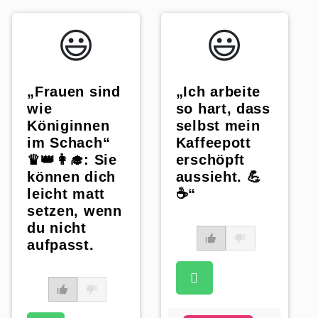
😃️
😃️
„Frauen sind
„Ich arbeite
wie
so hart, dass
Königinnen
selbst mein
im Schach“
Kaffeepott
♛👑👩‍🎓: Sie
erschöpft
können dich
aussieht. 💪
leicht matt
☕️“
setzen, wenn
du nicht
aufpasst.