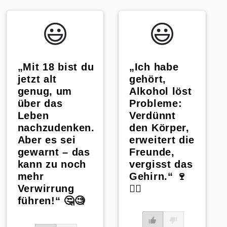
😃️
😃️
„Ich habe
„Mit 18 bist du
gehört,
jetzt alt
Alkohol löst
genug, um
Probleme:
über das
Verdünnt
Leben
den Körper,
nachzudenken.
erweitert die
Aber es sei
Freunde,
gewarnt – das
vergisst das
kann zu noch
Gehirn.“ 🍷
mehr
👯‍♂️
Verwirrung
führen!“ 🤔🧐