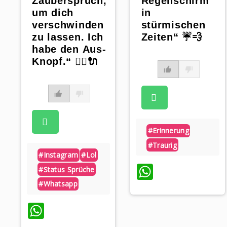
Zauberspruch,
Regenschirm
um dich
in
verschwinden
stürmischen
zu lassen. Ich
Zeiten“ ☔💨
habe den Aus-
Knopf.“ 🧙‍♀️🔌
#erinnerung
#traurig
#instagram
#lol
WhatsAp
#status Sprüche
#whatsapp
WhatsApp