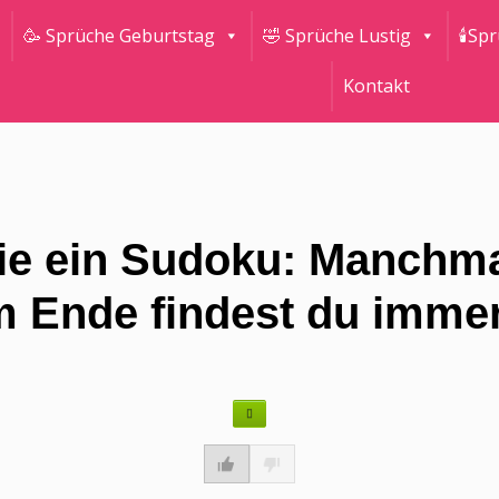
🥳 Sprüche Geburtstag
🤣 Sprüche Lustig
🕯Sp
Kontakt
ie ein Sudoku: Manchmal 
m Ende findest du imme