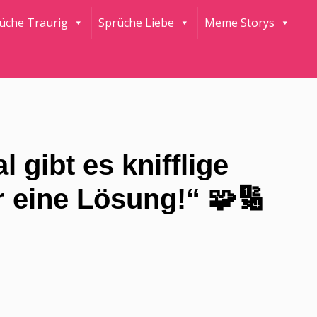
rüche Traurig
Sprüche Liebe
Meme Storys
gibt es knifflige
r eine Lösung!“ 🧩🔢