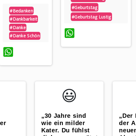
#geburtstag
#bedanken
#geburtstag Lustig
#dankbarkeit
#danke
WhatsApp
#danke Schön
WhatsApp
😃️
„30 Jahre sind
„Der 
wie ein milder
der A
er
Kater. Du fühlst
neue