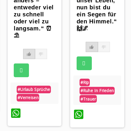
anders –
unser Leben,
entweder viel
nun bist du
zu schnell
ein Segen für
oder viel zu
den Himmel.“
langsam.“ ⏰
🙌🌌
⛱️
#rip
#urlaub Sprüche
#ruhe In Frieden
p
#verreisen
#trauer
WhatsApp
WhatsApp