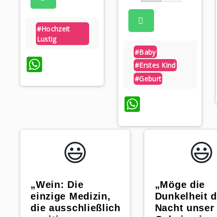
#hochzeit
Lustig
#baby
WhatsApp
#erstes Kind
#geburt
WhatsApp
😃️
😃️
„Wein: Die
„Möge die
einzige Medizin,
Dunkelheit d
die ausschließlich
Nacht unser