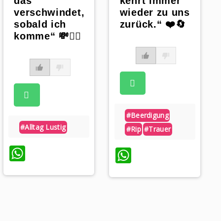
das
kehrt immer
verschwindet,
wieder zu uns
sobald ich
zurück.“ ❤️🔄
komme“ 💸🏃‍♀️
#beerdigung
#alltag Lustig
#rip
#trauer
WhatsApp
WhatsApp