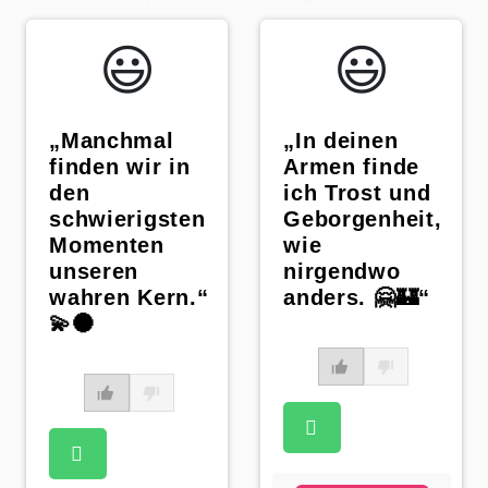
😃️
😃️
„Manchmal
„In deinen
finden wir in
Armen finde
den
ich Trost und
schwierigsten
Geborgenheit,
Momenten
wie
unseren
nirgendwo
wahren Kern.“
anders. 🤗🏰“
💫🌑