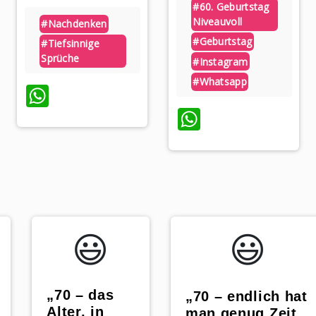
#60. Geburtstag
Niveauvoll
#nachdenken
#geburtstag
#tiefsinnige
Sprüche
#instagram
#whatsapp
WhatsApp
p
WhatsApp
😃️
😃️
„70 – das
„70 – endlich hat
Alter, in
man genug Zeit,