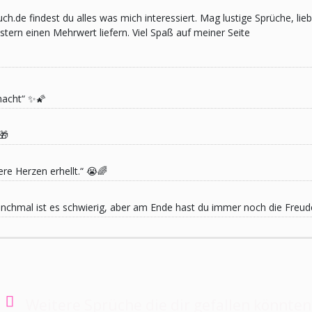
pruch.de findest du alles was mich interessiert. Mag lustige Sprüche,
ern einen Mehrwert liefern. Viel Spaß auf meiner Seite
macht“ ✨🌠
🎁
re Herzen erhellt.“ 😭🌈
 Manchmal ist es schwierig, aber am Ende hast du immer noch die Freu
Weitere Sprüche die dir gefallen könnten