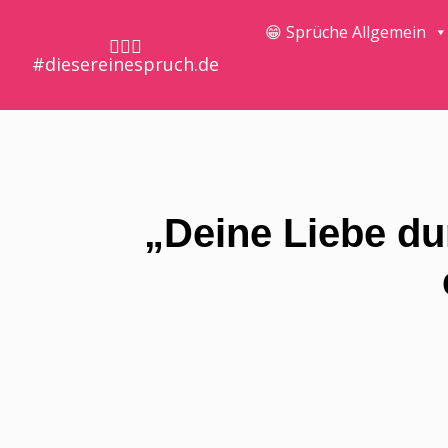
😁 Sprüche Allgemein
🤷🏼‍♀️
#diesereinespruch.de
„Deine Liebe du