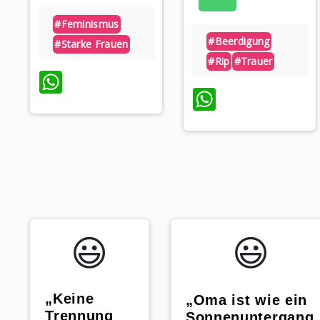
#feminismus
#beerdigung
#starke Frauen
#rip
#trauer
WhatsApp
WhatsAp
😃️
😃️
„Keine
„Oma ist wie ein
Trennung
Sonnenuntergang,