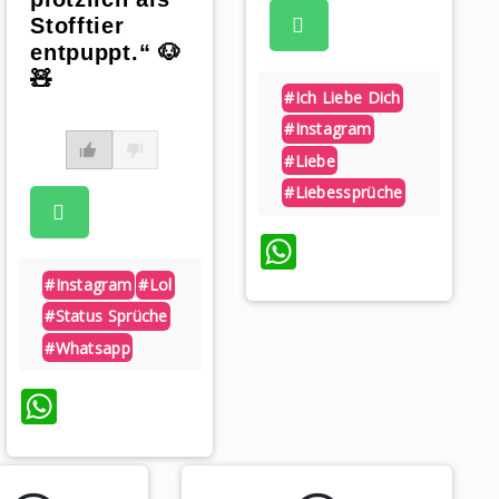
Stofftier
entpuppt.“ 🐶
🧸
#ich Liebe Dich
#instagram
#liebe
#liebessprüche
WhatsApp
#instagram
#lol
#status Sprüche
#whatsapp
WhatsApp