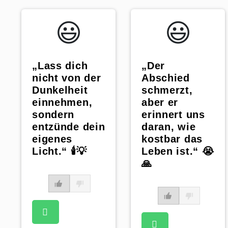
😃️
😃️
„Lass dich
„Der
nicht von der
Abschied
Dunkelheit
schmerzt,
einnehmen,
aber er
sondern
erinnert uns
entzünde dein
daran, wie
eigenes
kostbar das
Licht.“ 🕯️💡
Leben ist.“ 😭
🙏