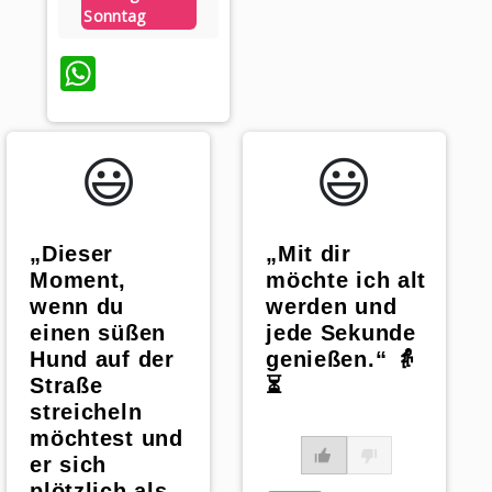
Sonntag
WhatsApp
😃️
😃️
„Dieser
„Mit dir
Moment,
möchte ich alt
wenn du
werden und
einen süßen
jede Sekunde
Hund auf der
genießen.“ 👵
Straße
⏳
streicheln
möchtest und
er sich
plötzlich als