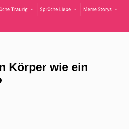
rüche Traurig
Sprüche Liebe
Meme Storys
n Körper wie ein
️