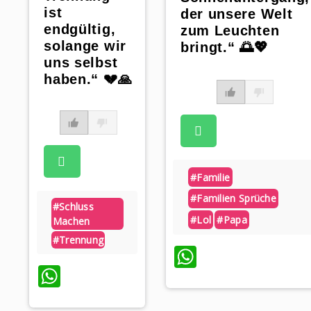
ist
der unsere Welt
endgültig,
zum Leuchten
solange wir
bringt.“ 🌅💖
uns selbst
haben.“ 💔🙏
#familie
#familien Sprüche
#schluss
#lol
#papa
Machen
#trennung
WhatsApp
WhatsApp