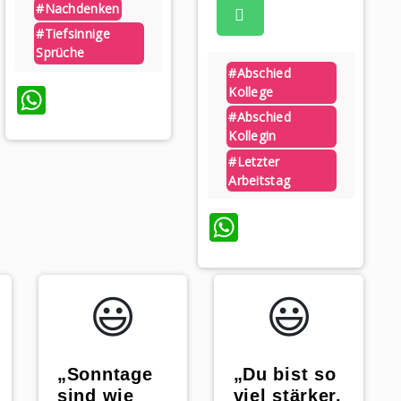
#nachdenken
#tiefsinnige
Sprüche
#abschied
WhatsApp
Kollege
#abschied
Kollegin
#letzter
Arbeitstag
WhatsApp
😃️
😃️
„Sonntage
„Du bist so
sind wie
viel stärker,