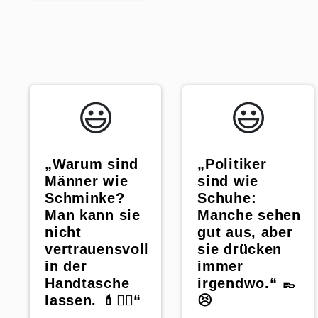
😃️
😃️
„Warum sind
„Politiker
Männer wie
sind wie
Schminke?
Schuhe:
Man kann sie
Manche sehen
nicht
gut aus, aber
vertrauensvoll
sie drücken
in der
immer
Handtasche
irgendwo.“ 👞
lassen. 💄🙅‍♀️“
😣