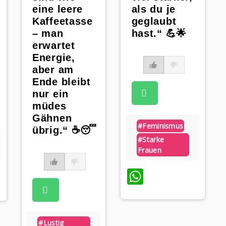
eine leere
als du je
Kaffeetasse
geglaubt
– man
hast.“ 💪🌟
erwartet
Energie,
aber am
Ende bleibt
nur ein
müdes
Gähnen
#feminismus
übrig.“ ☕️😴
#starke
Frauen
WhatsApp
#lustig