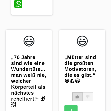
WhatsApp
😃️
😃️
„70 Jahre
„Mütter sind
sind wie eine
die größten
Wundertüte…
Motivatoren,
man weiß nie,
die es gibt.“
welcher
🎯💪😊
Körperteil als
nächstes
rebelliert!“ 🎁
💥