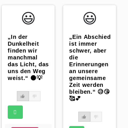
😃️
😃️
„In der
„Ein Abschied
Dunkelheit
ist immer
finden wir
schwer, aber
manchmal
die
das Licht, das
Erinnerungen
uns den Weg
an unsere
weist.“ 🌑💡
gemeinsame
Zeit werden
bleiben.“ 😥😘
🥰💕