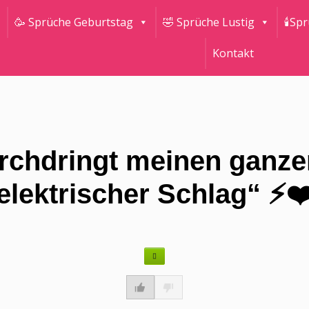
🥳 Sprüche Geburtstag
🤣 Sprüche Lustig
🕯Sp
Kontakt
rchdringt meinen ganze
elektrischer Schlag“ ⚡️❤