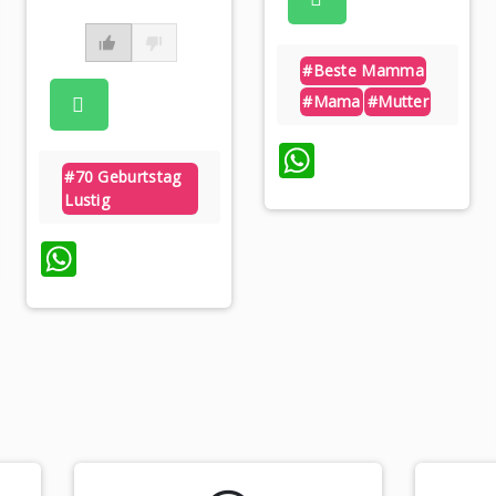
#beste Mamma
#mama
#mutter
WhatsApp
#70 Geburtstag
Lustig
p
WhatsApp