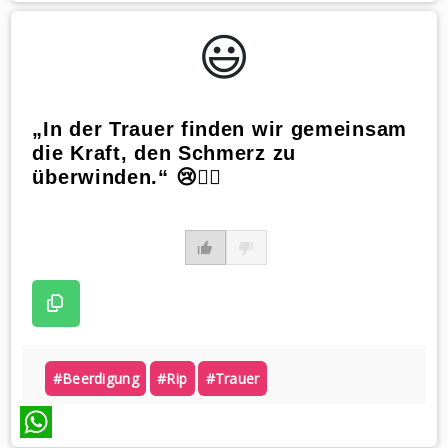
WhatsApp
😃️
„In der Trauer finden wir gemeinsam
die Kraft, den Schmerz zu
überwinden.“ 😢🏋️‍♀️
#beerdigung
#rip
#trauer