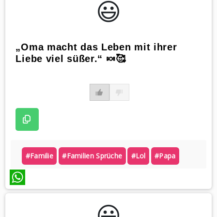
😃️
„Oma macht das Leben mit ihrer
Liebe viel süßer.“ 🍬🥰
#familie
#familien Sprüche
#lol
#papa
WhatsApp
😃️