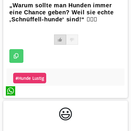
„Warum sollte man Hunden immer
eine Chance geben? Weil sie echte
‚Schnüffell-hunde‘ sind!“ 🕵️‍♂️🐶
#hunde Lustig
WhatsApp
😃️