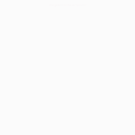
Wie gefällt dir dieser Spruch?