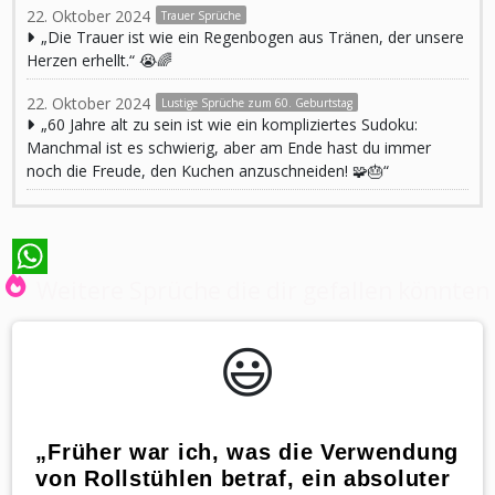
22. Oktober 2024
Trauer Sprüche
„Die Trauer ist wie ein Regenbogen aus Tränen, der unsere
Herzen erhellt.“ 😭🌈
22. Oktober 2024
Lustige Sprüche zum 60. Geburtstag
„60 Jahre alt zu sein ist wie ein kompliziertes Sudoku:
Manchmal ist es schwierig, aber am Ende hast du immer
noch die Freude, den Kuchen anzuschneiden! 🧩🎂“
Weitere Sprüche die dir gefallen könnten
WhatsApp
😃️
„Früher war ich, was die Verwendung
von Rollstühlen betraf, ein absoluter