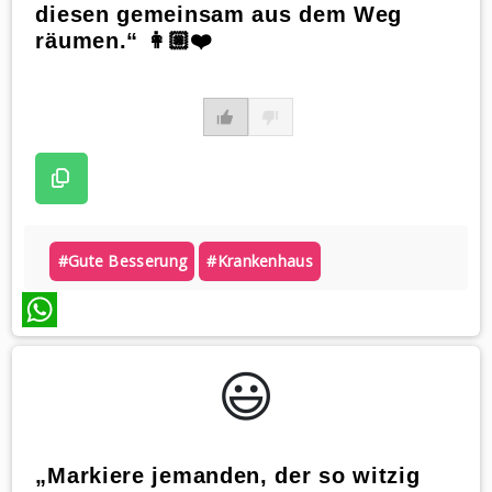
diesen gemeinsam aus dem Weg
räumen.“ 👩🏼❤️
#gute Besserung
#krankenhaus
WhatsApp
😃️
„Markiere jemanden, der so witzig