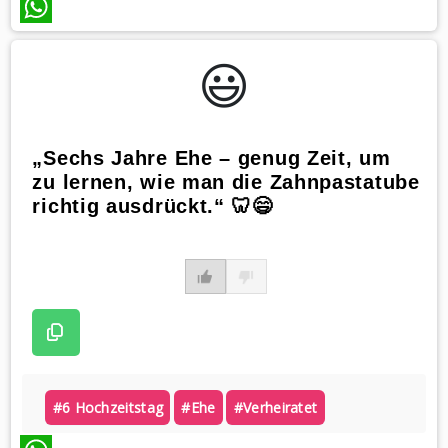
WhatsApp
😃️
„Sechs Jahre Ehe – genug Zeit, um
zu lernen, wie man die Zahnpastatube
richtig ausdrückt.“ 🦷😄
#6 Hochzeitstag
#ehe
#verheiratet