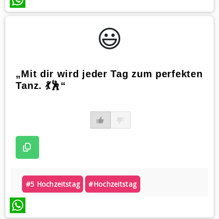
WhatsApp
😃️
„Mit dir wird jeder Tag zum perfekten
Tanz. 💃🕺“
#5 Hochzeitstag
#hochzeitstag