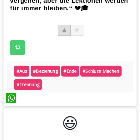
vergehen, aber die Lektionen werden
für immer bleiben.“ 💔🎓
#aus
#beziehung
#ende
#schluss Machen
#trennung
WhatsApp
😃️