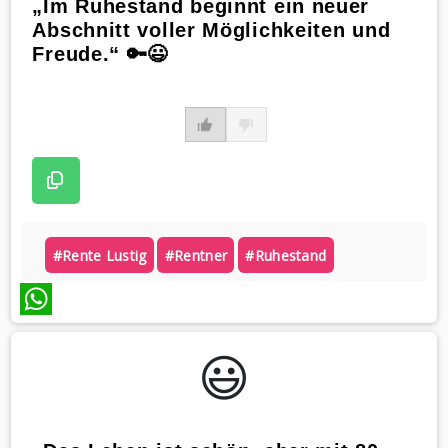
„Im Ruhestand beginnt ein neuer
Abschnitt voller Möglichkeiten und
Freude.“ 🔑😃
#rente Lustig
#rentner
#ruhestand
WhatsApp
😃️