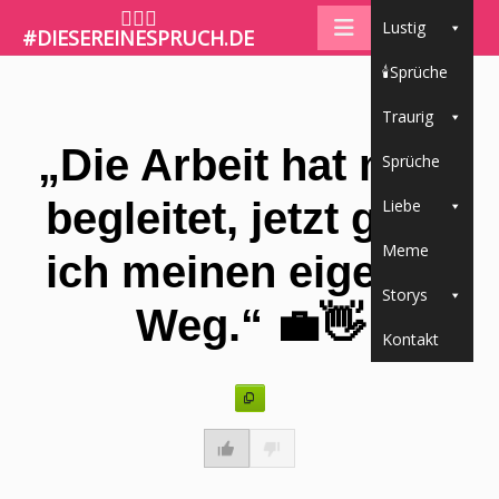
🤷🏼‍♀️
Lustig
#DIESEREINESPRUCH.DE
🕯Sprüche
Traurig
„Die Arbeit hat mich
Sprüche
begleitet, jetzt gehe
Liebe
Meme
ich meinen eigenen
Storys
Weg.“ 💼👋
Kontakt