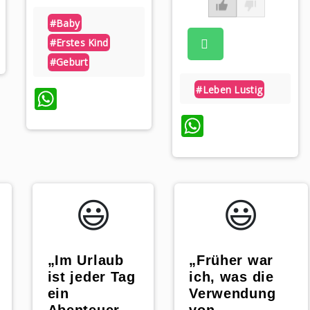
#baby
pp
#erstes Kind
#geburt
#leben Lustig
WhatsApp
WhatsApp
😃️
😃️
„Im Urlaub
„Früher war
ist jeder Tag
ich, was die
ein
Verwendung
Abenteuer –
“