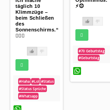
Ich mache
⚡️😊
täglich 10
Klimmzüge –
beim Schließen
des
Sonnenschirms.“
🏋️‍♂️🌞
#70 Geburtstag
#geburtstag
WhatsA
#haha
#lol
#status
#status Sprüche
#whatsapp
WhatsApp