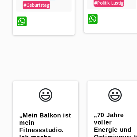
#politik Lustig
#geburtstag
WhatsA
WhatsApp
😃️
😃️
„70 Jahre
„Mein Balkon ist
voller
mein
Energie und
Fitnessstudio.
Optimismus.