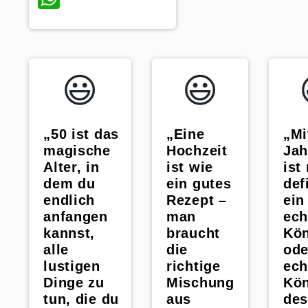
😃️
😃️
„Eine
„Mi
„50 ist das
Hochzeit
Jah
magische
ist wie
ist
Alter, in
ein gutes
def
dem du
Rezept –
ein
endlich
man
ech
anfangen
braucht
Kön
kannst,
die
ode
alle
richtige
ech
lustigen
Mischung
Kön
Dinge zu
aus
de
tun, die du