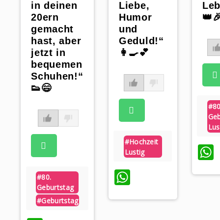
Liebe,
Leb
in deinen
Humor
👑
20ern
und
gemacht
Geduld!“
hast, aber
👩‍🍳💕
jetzt in
bequemen
Schuhen!“
👟😄
#8
Geb
Lus
#hochzeit
Lustig
WhatsApp
#80.
Geburtstag
#geburtstag