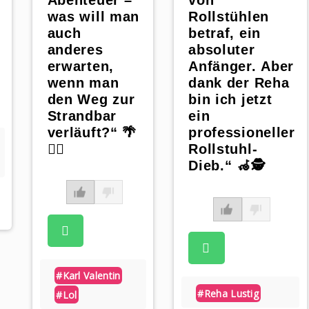
von
was will man
Rollstühlen
auch
betraf, ein
anderes
absoluter
erwarten,
Anfänger. Aber
wenn man
dank der Reha
den Weg zur
bin ich jetzt
Strandbar
ein
verläuft?“ 🌴
professioneller
🚶‍♀️
Rollstuhl-
Dieb.“ 🦽🕵️
pp
#karl Valentin
#reha Lustig
#lol