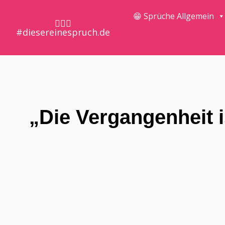
😁 Sprüche Allgemein
🤷🏼‍♀️
#diesereinespruch.de
„Die Vergangenheit i