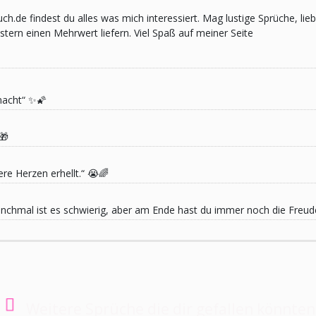
pruch.de findest du alles was mich interessiert. Mag lustige Sprüche,
ern einen Mehrwert liefern. Viel Spaß auf meiner Seite
macht“ ✨🌠
🎁
re Herzen erhellt.“ 😭🌈
 Manchmal ist es schwierig, aber am Ende hast du immer noch die Freu
Weitere Sprüche die dir gefallen könnten