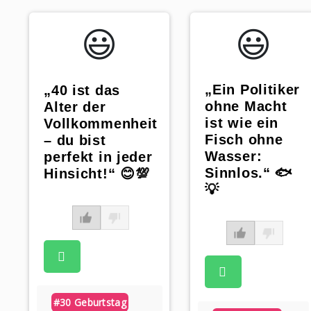
😃️
😃️
„Ein Politiker
„40 ist das
ohne Macht
Alter der
ist wie ein
Vollkommenheit
Fisch ohne
– du bist
Wasser:
perfekt in jeder
Sinnlos.“ 🐟
Hinsicht!“ 😊💯
💡
#30 Geburtstag