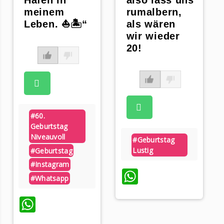
meinem
rumalbern,
Leben. ⛵🏝️“
als wären
wir wieder
20!
#60.
Geburtstag
Niveauvoll
#geburtstag
Lustig
#geburtstag
#instagram
WhatsApp
#whatsapp
WhatsApp