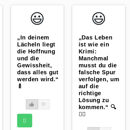
😃️
😃️
„In deinem
„Das Leben
Lächeln liegt
ist wie ein
die Hoffnung
Krimi:
und die
Manchmal
Gewissheit,
musst du die
dass alles gut
falsche Spur
werden wird.“
verfolgen, um
🍼
auf die
richtige
Lösung zu
kommen.“ 🔍
🕵️‍♀️