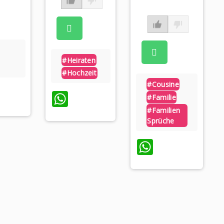
#heiraten
#hochzeit
#cousine
App
WhatsApp
#familie
#familien
Sprüche
WhatsAp