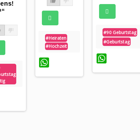
ens!
“
#90 Geburtstag
#heiraten
#geburtstag
#hochzeit
Whats
WhatsApp
0
urtstag
tig
WhatsApp