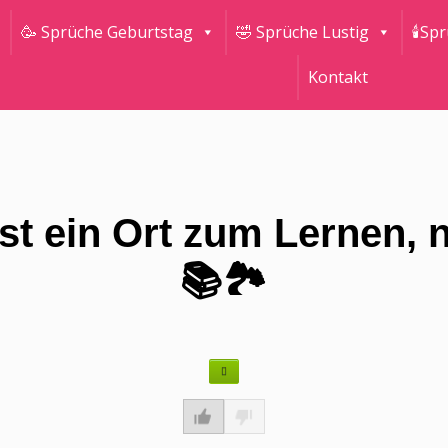
🥳 Sprüche Geburtstag
🤣 Sprüche Lustig
🕯Sp
Kontakt
st ein Ort zum Lernen, 
📚🏞️