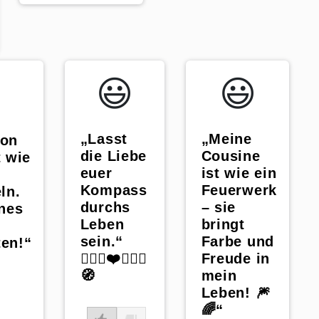
p
😃️
😃️
„Lasst
„Meine
von
die Liebe
Cousine
t wie
euer
ist wie ein
Kompass
Feuerwerk
ln.
durchs
– sie
ines
Leben
bringt
sein.“
Farbe und
ten!“
👰🏼‍♀️❤️🤵🏼‍♂️
Freude in
🧭
mein
Leben! 🎆
🌈“