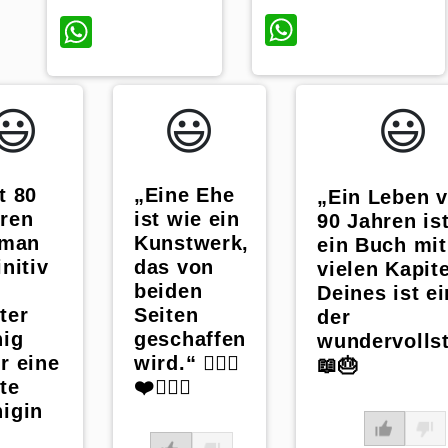
WhatsAp
WhatsApp
😃️
😃️
😃️
t 80
„Eine Ehe
„Ein Leben 
ren
ist wie ein
90 Jahren is
 man
Kunstwerk,
ein Buch mit
initiv
das von
vielen Kapite
beiden
Deines ist e
ter
Seiten
der
ig
geschaffen
wundervolls
r eine
wird.“ 👰🏼‍♀️
📖🎂
te
❤️🤵🏼‍♂️
igin
s