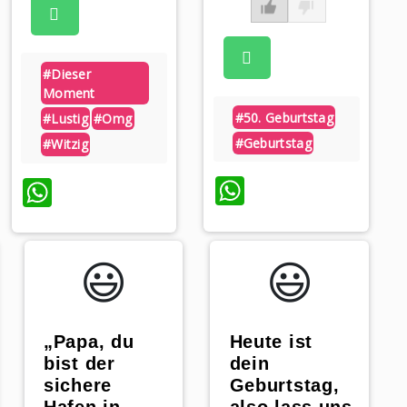
#dieser
Moment
#50. Geburtstag
#lustig
#omg
#geburtstag
#witzig
WhatsApp
WhatsApp
😃️
😃️
„Papa, du
Heute ist
bist der
dein
sichere
Geburtstag,
Hafen in
also lass uns