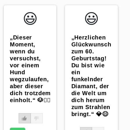
😃️
😃️
„Dieser
„Herzlichen
Moment,
Glückwunsch
wenn du
zum 60.
versuchst,
Geburtstag!
vor einem
Du bist wie
Hund
ein
wegzulaufen,
funkelnder
aber dieser
Diamant, der
dich trotzdem
die Welt um
einholt.“ 🐶🏃‍♂️
dich herum
zum Strahlen
bringt.“ 💎😊