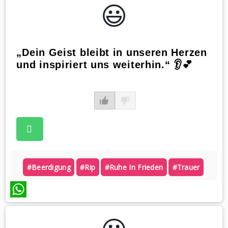
😃️
„Dein Geist bleibt in unseren Herzen
und inspiriert uns weiterhin.“ 👂💕
#beerdigung
#rip
#ruhe In Frieden
#trauer
WhatsApp