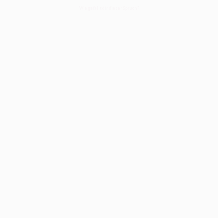
Wie gefällt dir dieser Spruch?