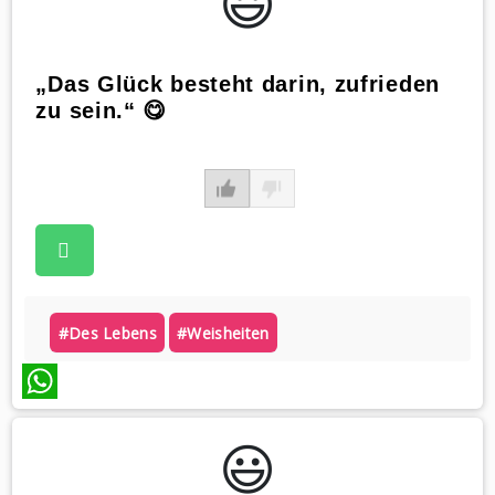
😃️
„Das Glück besteht darin, zufrieden
zu sein.“ 😋
#des Lebens
#weisheiten
WhatsApp
😃️