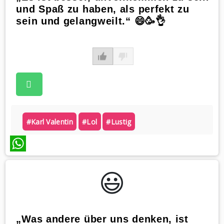
und Spaß zu haben, als perfekt zu
sein und gelangweilt.“ 😄🥳👌
#karl Valentin
#lol
#lustig
WhatsApp
😃️
„Was andere über uns denken, ist