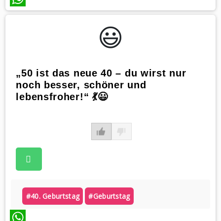
WhatsApp
😃️
„50 ist das neue 40 – du wirst nur
noch besser, schöner und
lebensfroher!“ 💃😃
#40. Geburtstag
#geburtstag