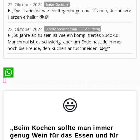
22. Oktober 2024
Trauer Sprüche
„Die Trauer ist wie ein Regenbogen aus Tränen, der unsere
Herzen erhellt.“ 😭🌈
22. Oktober 2024
Lustige Sprüche zum 60. Geburtstag
„60 Jahre alt zu sein ist wie ein kompliziertes Sudoku:
Manchmal ist es schwierig, aber am Ende hast du immer
noch die Freude, den Kuchen anzuschneiden! 🧩🎂“
Weitere Sprüche die dir gefallen könnten
WhatsApp
😃️
„Beim Kochen sollte man immer
genug Wein für das Essen und für