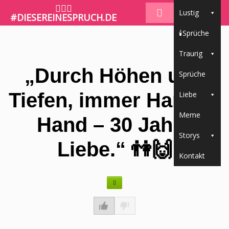
🤷🏼‍♀️
Lustig
#DIESEREINESPRUCH.DE
🕯Sprüche
Traurig
„Durch Höhen und
Sprüche
Tiefen, immer Hand in
Liebe
Meme
Hand – 30 Jahre
Storys
Liebe.“ 👫🙌
Kontakt