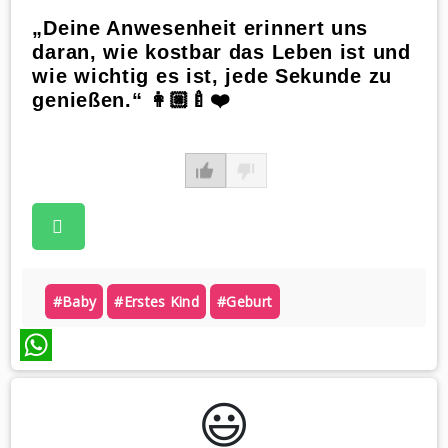
„Deine Anwesenheit erinnert uns
daran, wie kostbar das Leben ist und
wie wichtig es ist, jede Sekunde zu
genießen.“ 👩🏼‍🍼❤️
#baby
#erstes Kind
#geburt
WhatsApp
😃️