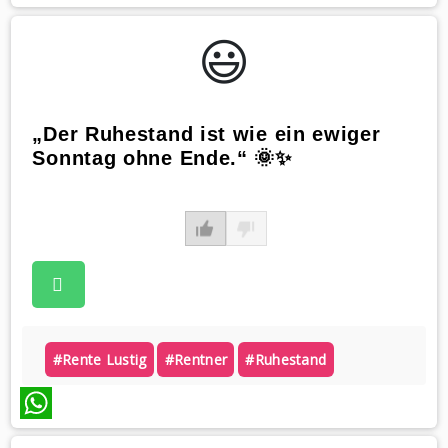
WhatsApp
😃️
„Der Ruhestand ist wie ein ewiger
Sonntag ohne Ende.“ 🌞✨
#rente Lustig
#rentner
#ruhestand
WhatsApp