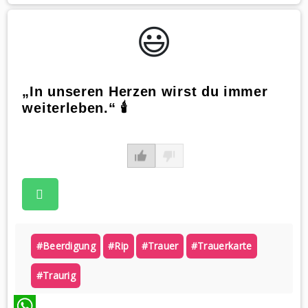
WhatsApp
😃️
„In unseren Herzen wirst du immer
weiterleben.“ 🕯
#beerdigung
#rip
#trauer
#trauerkarte
#traurig