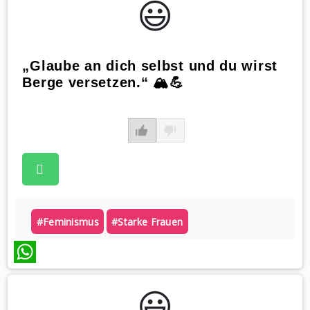
😃️
„Glaube an dich selbst und du wirst
Berge versetzen.“ 🏔️💪
#feminismus
#starke Frauen
WhatsApp
😃️