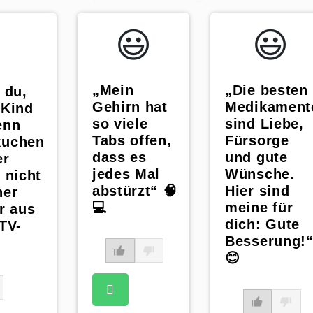
😃️
😃️
„Mein
„Die besten
 du,
Gehirn hat
Medikament
 Kind
so viele
sind Liebe,
enn
Tabs offen,
Fürsorge
kuchen
dass es
und gute
er
jedes Mal
Wünsche.
 nicht
abstürzt“ 🧠
Hier sind
ner
💻
meine für
r aus
dich: Gute
TV-
Besserung!
😊