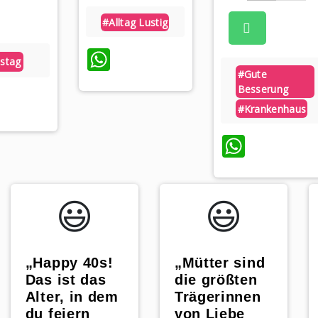
#alltag Lustig
WhatsApp
tstag
#gute
Besserung
App
#krankenhaus
Whats
😃️
😃️
„Happy 40s!
„Mütter sind
Das ist das
die größten
Alter, in dem
Trägerinnen
du feiern
von Liebe