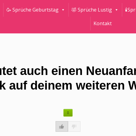
🥳 Sprüche Geburtstag
🤣 Sprüche Lustig
🕯Sp
Kontakt
tet auch einen Neuanfa
k auf deinem weiteren W