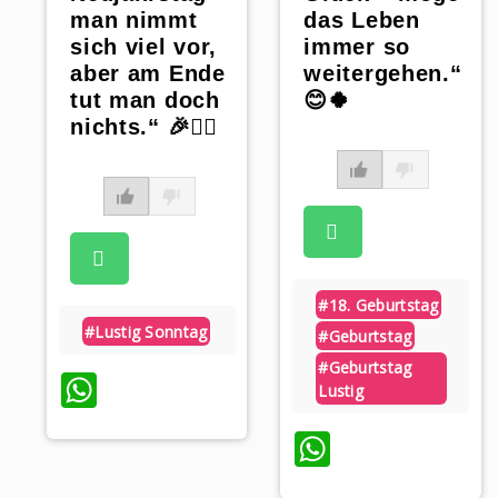
man nimmt
das Leben
sich viel vor,
immer so
aber am Ende
weitergehen.“
tut man doch
😊🍀
nichts.“ 🎉🤷‍♂️
#18. Geburtstag
#lustig Sonntag
#geburtstag
#geburtstag
WhatsApp
Lustig
WhatsAp