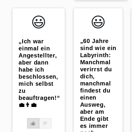
😃️
😃️
„60 Jahre
„Ich war
sind wie ein
einmal ein
Labyrinth:
Angestellter,
Manchmal
aber dann
verirrst du
habe ich
dich,
beschlossen,
manchmal
mich selbst
findest du
zu
einen
beauftragen!“
Ausweg,
💼👨‍💼
aber am
Ende gibt
es immer