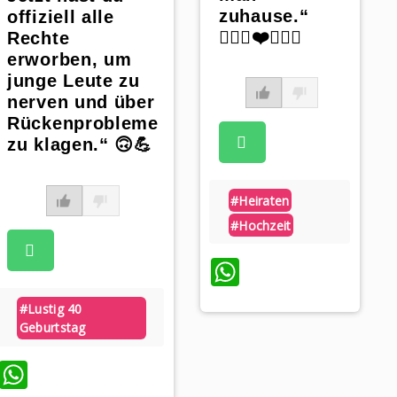
zuhause.“
offiziell alle
👰🏼‍♀️❤️🤵🏼‍♂️
Rechte
erworben, um
junge Leute zu
nerven und über
Rückenprobleme
zu klagen.“ 🙃💪
#heiraten
#hochzeit
WhatsApp
#lustig 40
Geburtstag
WhatsApp