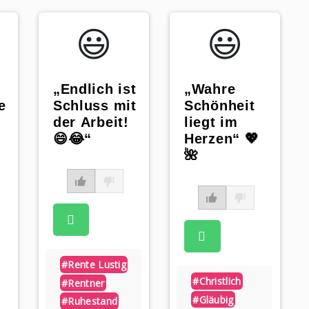
😃️
😃️
„Endlich ist
„Wahre
Schluss mit
Schönheit
e
der Arbeit!
liegt im
😄😂“
Herzen“ 💖
🌺
“
#rente Lustig
#christlich
#rentner
#gläubig
#ruhestand