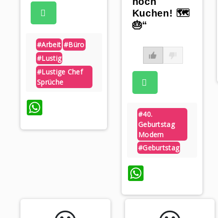
noch
Kuchen! 🗺️
🎂“
#arbeit
#büro
#lustig
#lustige Chef
Sprüche
WhatsApp
#40.
Geburtstag
Modern
#geburtstag
WhatsAp