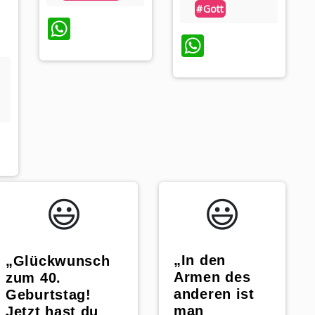
#gott
WhatsApp
WhatsApp
App
😃️
😃️
„In den
„Glückwunsch
Armen des
zum 40.
anderen ist
Geburtstag!
man
Jetzt hast du