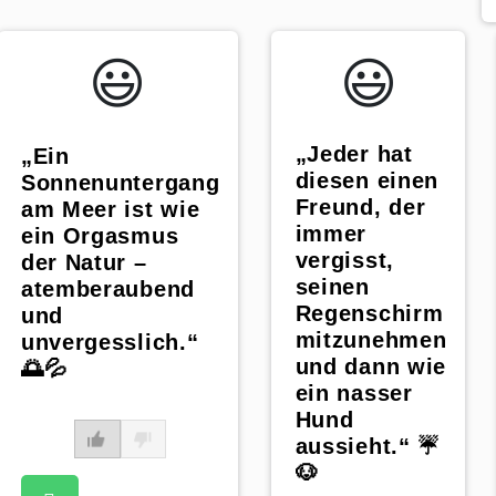
😃️
😃️
„Jeder hat
„Ein
diesen einen
Sonnenuntergang
Freund, der
am Meer ist wie
immer
ein Orgasmus
vergisst,
der Natur –
seinen
atemberaubend
Regenschirm
und
mitzunehmen
unvergesslich.“
und dann wie
🌅💦
ein nasser
Hund
aussieht.“ ☔
🐶