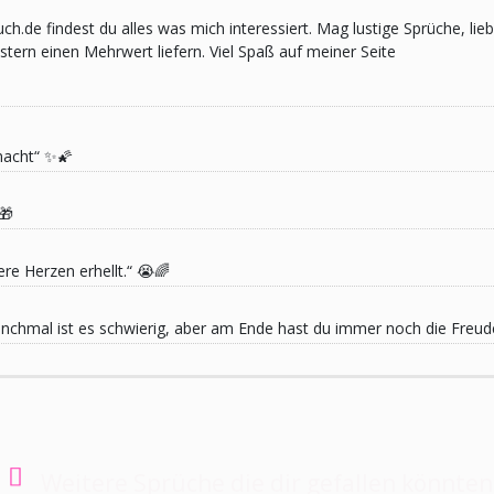
pruch.de findest du alles was mich interessiert. Mag lustige Sprüche,
ern einen Mehrwert liefern. Viel Spaß auf meiner Seite
macht“ ✨🌠
🎁
re Herzen erhellt.“ 😭🌈
 Manchmal ist es schwierig, aber am Ende hast du immer noch die Freu
Weitere Sprüche die dir gefallen könnten