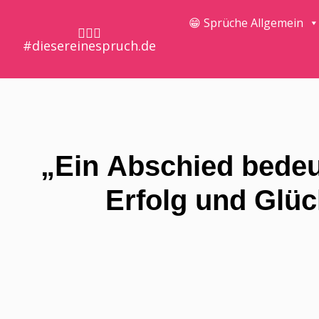
😁 Sprüche Allgemein
🤷🏼‍♀️
#diesereinespruch.de
„Ein Abschied bedeu
Erfolg und Glüc