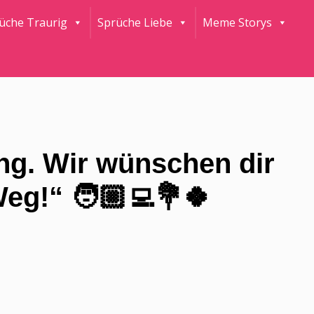
rüche Traurig
Sprüche Liebe
Meme Storys
ng. Wir wünschen dir
eg!“ 🧑🏼‍💻💐🍀