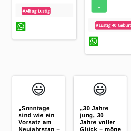
#alltag Lustig
WhatsApp
#lustig 40 Gebur
Whats
😃️
😃️
„Sonntage
„30 Jahre
sind wie ein
jung, 30
Vorsatz am
Jahre voller
Neujahrstag –
Glück – möge