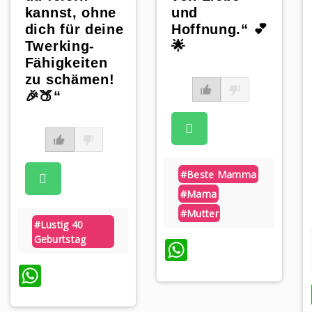
kannst, ohne
und
dich für deine
Hoffnung.“ 💕
Twerking-
🌟
Fähigkeiten
zu schämen!
🎉🍑“
#beste Mamma
#mama
#mutter
#lustig 40
Geburtstag
WhatsApp
WhatsApp
p