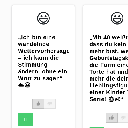
😃️
😃️
„Ich bin eine
„Mit 40 weißt
wandelnde
dass du kein
Wettervorhersage
mehr bist, w
– ich kann die
Geburtstags
Stimmung
die Form ein
ändern, ohne ein
Torte hat und
Wort zu sagen“
mehr die dei
☁️😬
Lieblingsfigu
einer Kinder-
Serie! 🎂👶“