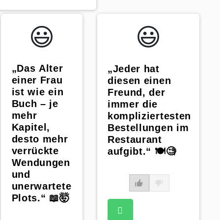
😃️
😃️
„Das Alter
„Jeder hat
einer Frau
diesen einen
ist wie ein
Freund, der
Buch – je
immer die
mehr
kompliziertesten
Kapitel,
Bestellungen im
desto mehr
Restaurant
verrückte
aufgibt.“ 🍽️🧐
Wendungen
und
unerwartete
Plots.“ 📖🤯