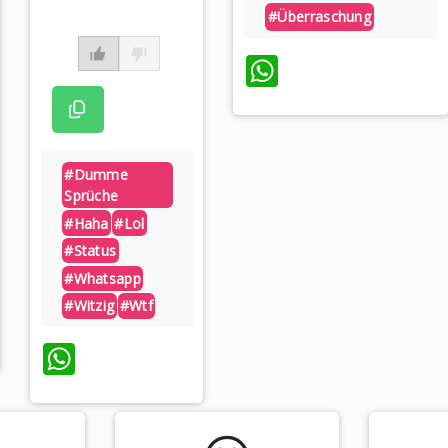
#überraschung
WhatsApp
#dumme
Sprüche
#haha
#lol
#status
#whatsapp
#witzig
#wtf
pp
WhatsApp