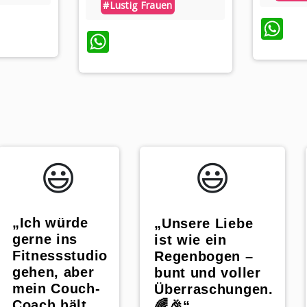
#lustig Frauen
App
W
WhatsApp
😃️
😃️
„Ich würde
„Unsere Liebe
gerne ins
ist wie ein
Fitnessstudio
Regenbogen –
gehen, aber
bunt und voller
mein Couch-
Überraschungen.
Coach hält
🌈🎉“