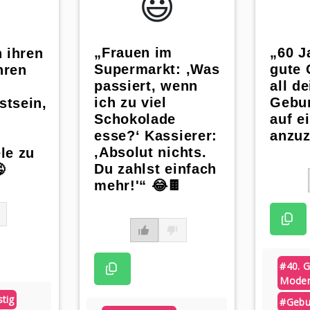
😃️
„Frauen im
„60 J
n ihren
Supermarkt: ‚Was
gute 
hren
passiert, wenn
all d
ich zu viel
Gebur
stsein,
Schokolade
auf e
esse?‘ Kassierer:
anzuz
‚Absolut nichts.
le zu
Du zahlst einfach

mehr!'“ 😂🍫
#40. G
Mode
stig
#gebu