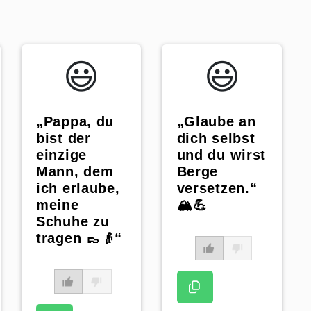
😃️
😃️
„Pappa, du
„Glaube an
bist der
dich selbst
einzige
und du wirst
Mann, dem
Berge
ich erlaube,
versetzen.“
meine
🏔️💪
Schuhe zu
tragen 👞👴“