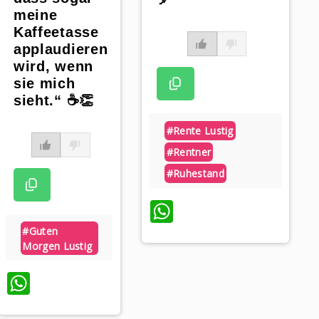
meine
Kaffeetasse
applaudieren
wird, wenn
sie mich
sieht.“ ☕️👏
#rente Lustig
#rentner
#ruhestand
WhatsApp
#guten
Morgen Lustig
WhatsApp