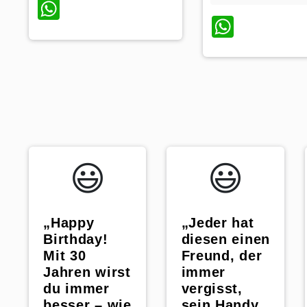
WhatsApp
Whats
😃️
😃️
„Happy
„Jeder hat
Birthday!
diesen einen
Mit 30
Freund, der
Jahren wirst
immer
du immer
vergisst,
besser – wie
sein Handy