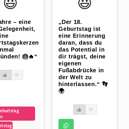
😃️
😃️
„Der 18.
ahre – eine
Geburtstag ist
Gelegenheit,
eine Erinnerung
eine
daran, dass du
tstagskerzen
das Potential in
inmal
dir trägst, deine
ünden! 🎂🔥“
eigenen
Fußabdrücke in
der Welt zu
hinterlassen.“ 👣
🌍
eburtstag
rn
rtstag