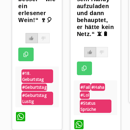
ein
aufzuladen
erlesener
und dann
Wein!“ 🍷🎈
behauptet,
er hätte kein
Netz.“ 📵🔋
#18.
Geburtstag
#fail
#haha
#geburtstag
#lol
#geburtstag
Lustig
#status
Sprüche
WhatsApp
WhatsApp