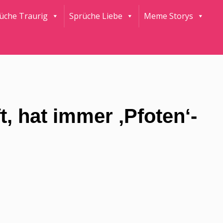
rüche Traurig
Sprüche Liebe
Meme Storys
, hat immer ‚Pfoten‘-