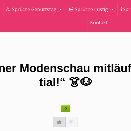
🥳 Sprüche Geburtstag
🤣 Sprüche Lustig
🕯Sp
Kontakt
iner Modenschau mitläuft
tial!“ 👗🐶