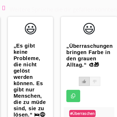
Weitere Sprüche die dir gefallen könnten
😃️
😃️
„Es gibt
„Überraschungen
keine
bringen Farbe in
Probleme,
den grauen
die nicht
Alltag.“ 🎨🎁
gelöst
werden
können. Es
gibt nur
Menschen,
die zu müde
sind, sie zu
#überraschen
lösen.“ 🛌😅