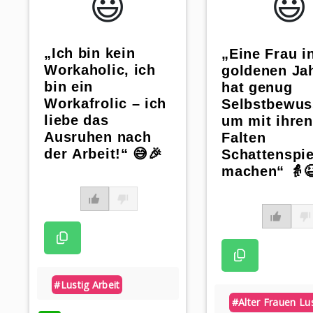
😃️
😃️
„Ich bin kein
„Eine Frau i
Workaholic, ich
goldenen Ja
bin ein
hat genug
Workafrolic – ich
Selbstbewus
liebe das
um mit ihren
Ausruhen nach
Falten
der Arbeit!“ 😅🎉
Schattenspie
machen“ 👵
#lustig Arbeit
#alter Frauen Lu