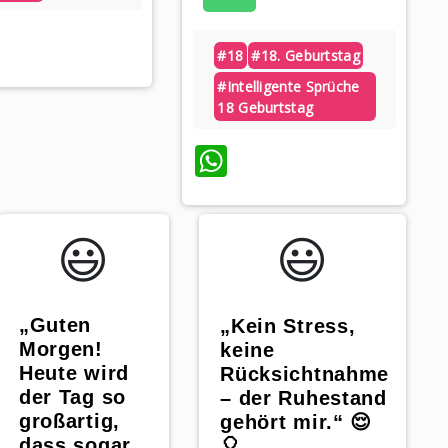
hatsApp
#18
#18. Geburtstag
#intelligente Sprüche
18 Geburtstag
WhatsApp
😃️
😃️
„Guten
„Kein Stress,
Morgen!
keine
Heute wird
Rücksichtnahme
der Tag so
– der Ruhestand
großartig,
gehört mir.“ 😌
dass sogar
🎈