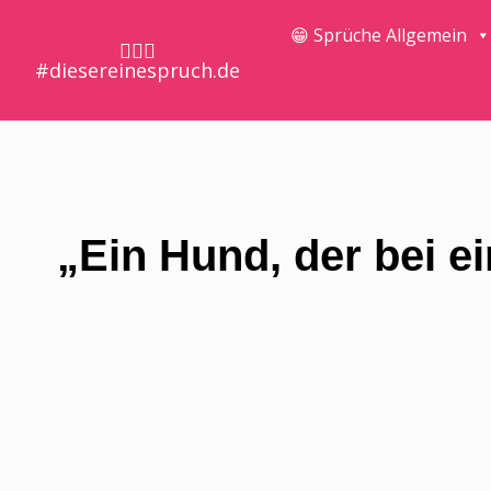
😁 Sprüche Allgemein
🤷🏼‍♀️
#diesereinespruch.de
„Ein Hund, der bei e