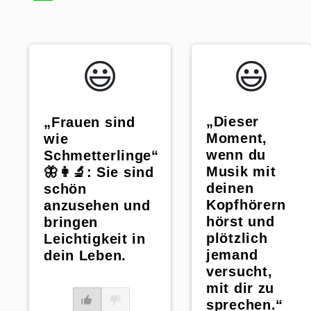
😃️
😃️
„Dieser
„Frauen sind
Moment,
wie
wenn du
Schmetterlinge“
Musik mit
🦋👩‍🔬: Sie sind
deinen
schön
Kopfhörern
anzusehen und
hörst und
bringen
plötzlich
Leichtigkeit in
jemand
dein Leben.
versucht,
mit dir zu
sprechen.“