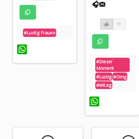
🎧🙉
#lustig Frauen
WhatsApp
#dieser
Moment
#lustig
#omg
#witzig
WhatsA