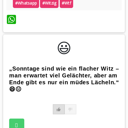
#whatsapp
#witzig
#wtf
WhatsApp
😃️
„Sonntage sind wie ein flacher Witz –
man erwartet viel Gelächter, aber am
Ende gibt es nur ein müdes Lächeln.“
😄😐