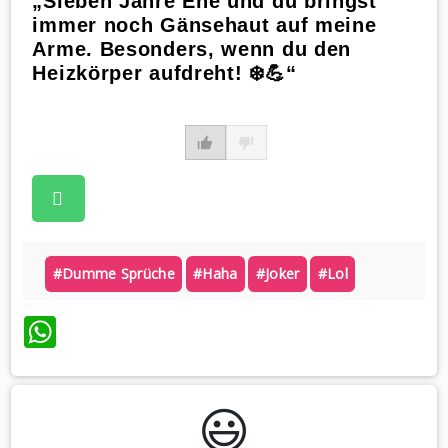
„Sieben Jahre Ehe und du bringst
immer noch Gänsehaut auf meine
Arme. Besonders, wenn du den
Heizkörper aufdreht! ❄️💪“
#dumme Sprüche
#haha
#joker
#lol
WhatsApp
😃️