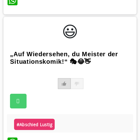
WhatsApp
😃️
„Auf Wiedersehen, du Meister der
Situationskomik!“ 🎭😂👋
#abschied Lustig