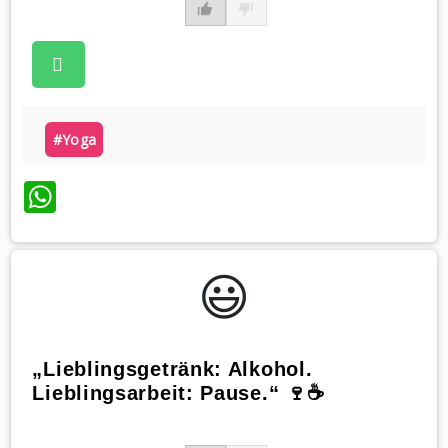
#yoga
WhatsApp
😃️
„Lieblingsgetränk: Alkohol.
Lieblingsarbeit: Pause.“ 🍷☕