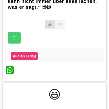
kann nicht immer über alles lachen,
was er sagt.“ 🃏😄
#politik Lustig
WhatsApp
😃️