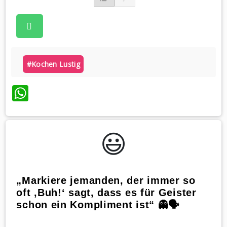
#kochen Lustig
WhatsApp
😃️
„Markiere jemanden, der immer so
oft ‚Buh!‘ sagt, dass es für Geister
schon ein Kompliment ist“ 👻🗣️