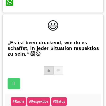
WhatsApp
😃️
„Es ist beeindruckend, wie du es
schaffst, in jeder Situation respektlos
zu sein.“ 🤯🙄
#rache
#respektlos
#status