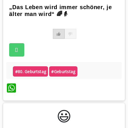
„Das Leben wird immer schöner, je
älter man wird“ 🌈👵
#80. Geburtstag
#geburtstag
WhatsApp
😃️