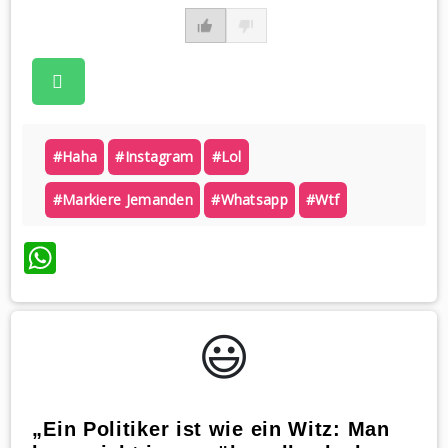
#haha
#instagram
#lol
#markiere Jemanden
#whatsapp
#wtf
WhatsApp
😃️
„Ein Politiker ist wie ein Witz: Man