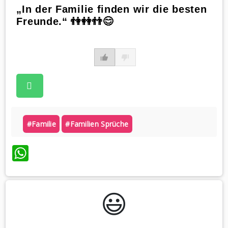
„In der Familie finden wir die besten
Freunde.“ 👫👭👬😊
#familie
#familien Sprüche
WhatsApp
😃️