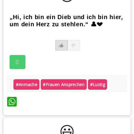
„Hi, ich bin ein Dieb und ich bin hier,
um dein Herz zu stehlen.“ 👤💔
#anmache
#frauen Ansprechen
#lustig
WhatsApp
😃️