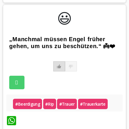
😃️
„Manchmal müssen Engel früher
gehen, um uns zu beschützen.“ 👼❤️
#beerdigung
#rip
#trauer
#trauerkarte
WhatsApp