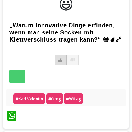
😃️
„Warum innovative Dinge erfinden,
wenn man seine Socken mit
Klettverschluss tragen kann?“ 😄🧦🔗
#karl Valentin
#omg
#witzig
WhatsApp