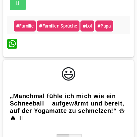
#familie
#familien Sprüche
#lol
#papa
WhatsApp
😃️
„Manchmal fühle ich mich wie ein
Schneeball – aufgewärmt und bereit,
auf der Yogamatte zu schmelzen!“ ⛄️
🔥🧘‍♀️