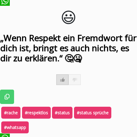
😃️
WhatsApp
„Wenn Respekt ein Fremdwort für
dich ist, bringt es auch nichts, es
dir zu erklären.“ 🤔🤐
#rache
#respektlos
#status
#status sprüche
#whatsapp