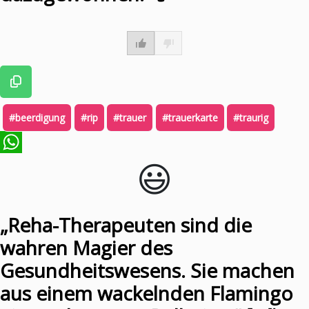
#beerdigung
#rip
#trauer
#trauerkarte
#traurig
😃️
WhatsApp
„Reha-Therapeuten sind die
wahren Magier des
Gesundheitswesens. Sie machen
aus einem wackelnden Flamingo