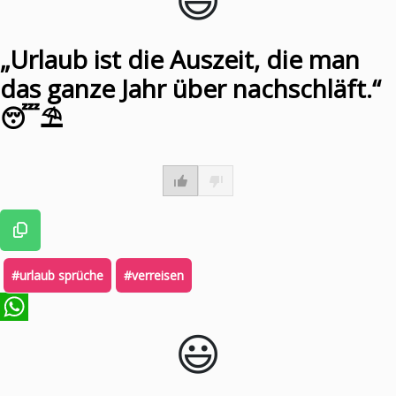
„Urlaub ist die Auszeit, die man
das ganze Jahr über nachschläft.“
😴⛱️
#urlaub sprüche
#verreisen
😃️
WhatsApp