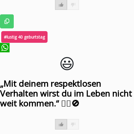
#lustig 40 geburtstag
😃️
WhatsApp
„Mit deinem respektlosen
Verhalten wirst du im Leben nicht
weit kommen.“ 🏃‍♀️🚫