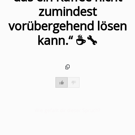
zumindest
vorübergehend lösen
kann.“ ☕️🔧
Wie gefällt dir dieser Spruch?