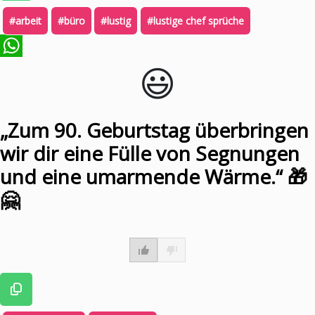
#arbeit
#büro
#lustig
#lustige chef sprüche
😃️
WhatsApp
„Zum 90. Geburtstag überbringen
wir dir eine Fülle von Segnungen
und eine umarmende Wärme.“ 🎁
🤗