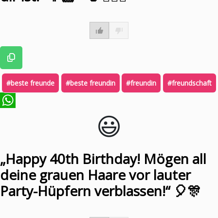
#beste freunde
#beste freundin
#freundin
#freundschaft
😃️
WhatsApp
„Happy 40th Birthday! Mögen all
deine grauen Haare vor lauter
Party-Hüpfern verblassen!“ 🎈🎊