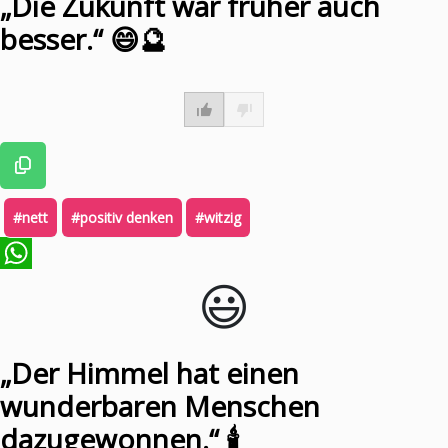
„Die Zukunft war früher auch
besser.“ 😄🔮
#nett
#positiv denken
#witzig
😃️
WhatsApp
„Der Himmel hat einen
wunderbaren Menschen
dazugewonnen.“ 🕯