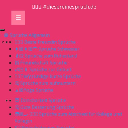
🤷🏼‍♀️ #diesereinespruch.de
😁 Sprüche Allgemein
👱🏻‍♀️ Beste Freundin Sprüche
👩🏼👩🏼‍🦱 Sprüche Schwester
👵🏻 Sprüche zum Ruhestand
👯 Freundschaft Sprüche
👶🏻🍼 Sprüche zur Geburt
👌🏻Tiefgründige kurze Sprüche
🤒 Sprüche zum aufmuntern
🧘🏼Yoga Sprüche
😇 Dankbarkeit Sprüche
🤒 Gute Besserung Sprüche
🧑🏼‍🍳 👨🏼‍⚕️ Sprüche zum Abschied für Kollege und
Kollegin
🫡 Wertschätzungs Sprüche