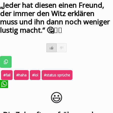
„Jeder hat diesen einen Freund,
der immer den Witz erklären
muss und ihn dann noch weniger
lustig macht.“ 🤔🤷‍♂️
#fail
#haha
#lol
#status sprüche
😃️
WhatsApp