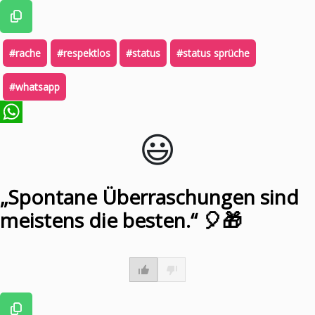
#rache
#respektlos
#status
#status sprüche
#whatsapp
😃️
WhatsApp
„Spontane Überraschungen sind
meistens die besten.“ 🎈🎁