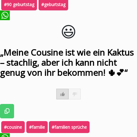
#90 geburtstag
#geburtstag
😃️
WhatsApp
„Meine Cousine ist wie ein Kaktus
– stachlig, aber ich kann nicht
genug von ihr bekommen! 🌵💕“
#cousine
#familie
#familien sprüche