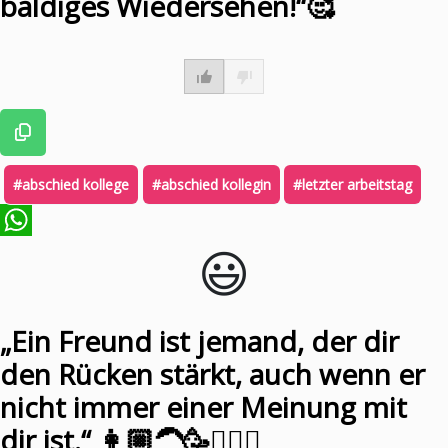
baldiges Wiedersehen!“🥰
#abschied kollege
#abschied kollegin
#letzter arbeitstag
😃️
WhatsApp
„Ein Freund ist jemand, der dir
den Rücken stärkt, auch wenn er
nicht immer einer Meinung mit
dir ist.“ 👩🏼‍🦱🥳🙋🏼‍♀️