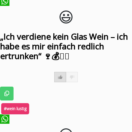
😃️
WhatsApp
„Ich verdiene kein Glas Wein – ich
habe es mir einfach redlich
ertrunken“ 🍷💰🤷‍♂️
#wein lustig
WhatsApp