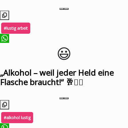
#lustig arbeit
😃️
WhatsApp
„Alkohol – weil jeder Held eine
Flasche braucht!“ 🥂🦸‍♀️
#alkohol lustig