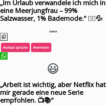
„Im Urlaub verwandele ich mich in
eine Meerjungfrau – 99%
Salzwasser, 1% Bademode.“ 🧜‍♀️💦
#urlaub sprüche
#verreisen
😃️
WhatsApp
„Arbeit ist wichtig, aber Netflix hat
mir gerade eine neue Serie
empfohlen. 📺📚“