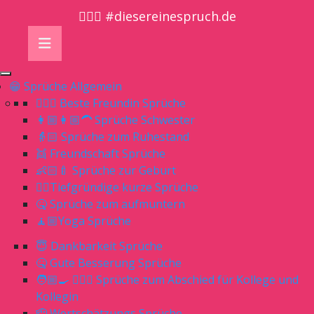
🤷🏼‍♀️ #diesereinespruch.de
😁 Sprüche Allgemein
👱🏻‍♀️ Beste Freundin Sprüche
👩🏼👩🏼‍🦱 Sprüche Schwester
👵🏻 Sprüche zum Ruhestand
👯 Freundschaft Sprüche
👶🏻🍼 Sprüche zur Geburt
👌🏻Tiefgründige kurze Sprüche
🤒 Sprüche zum aufmuntern
🧘🏼Yoga Sprüche
😇 Dankbarkeit Sprüche
🤒 Gute Besserung Sprüche
🧑🏼‍🍳 👨🏼‍⚕️ Sprüche zum Abschied für Kollege und
Kollegin
🫡 Wertschätzungs Sprüche