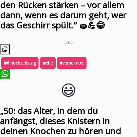
den Rücken stärken – vor allem
dann, wenn es darum geht, wer
das Geschirr spült.“ 🧽💪😂
#6 hochzeitstag
#ehe
#verheiratet
😃️
WhatsApp
„50: das Alter, in dem du
anfängst, dieses Knistern in
deinen Knochen zu hören und