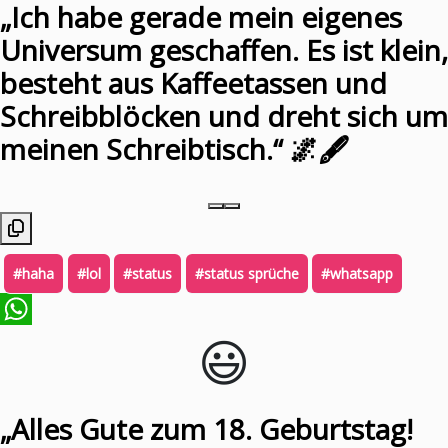
„Ich habe gerade mein eigenes
Universum geschaffen. Es ist klein,
besteht aus Kaffeetassen und
Schreibblöcken und dreht sich um
meinen Schreibtisch.“ 🌌🖋️
#haha
#lol
#status
#status sprüche
#whatsapp
😃️
WhatsApp
„Alles Gute zum 18. Geburtstag!