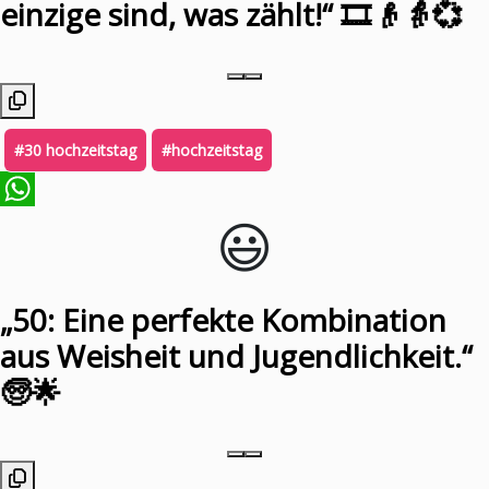
einzige sind, was zählt!“ 🎞️👴👵💞
#30 hochzeitstag
#hochzeitstag
😃️
WhatsApp
„50: Eine perfekte Kombination
aus Weisheit und Jugendlichkeit.“
🧓🌟