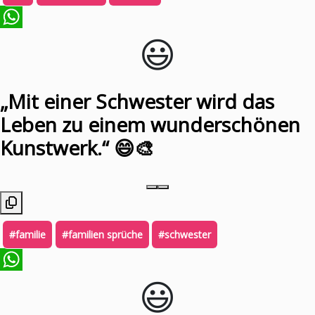
😃️
WhatsApp
„Mit einer Schwester wird das
Leben zu einem wunderschönen
Kunstwerk.“ 😄🎨
#familie
#familien sprüche
#schwester
😃️
WhatsApp