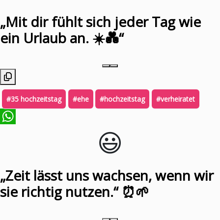
„Mit dir fühlt sich jeder Tag wie
ein Urlaub an. ☀️💑“
#35 hochzeitstag
#ehe
#hochzeitstag
#verheiratet
😃️
WhatsApp
„Zeit lässt uns wachsen, wenn wir
sie richtig nutzen.“ ⏰🌱