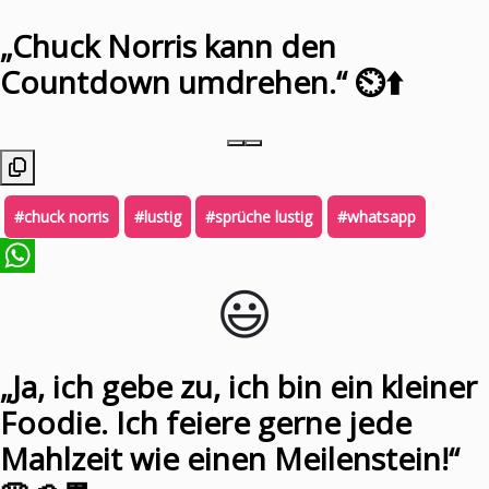
„Chuck Norris kann den
Countdown umdrehen.“ ⏲️⬆️
#chuck norris
#lustig
#sprüche lustig
#whatsapp
😃️
WhatsApp
„Ja, ich gebe zu, ich bin ein kleiner
Foodie. Ich feiere gerne jede
Mahlzeit wie einen Meilenstein!“