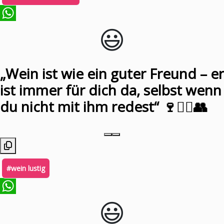
😃️
WhatsApp
„Wein ist wie ein guter Freund – er
ist immer für dich da, selbst wenn
du nicht mit ihm redest“ 🍷🙋‍♀️👥
#wein lustig
😃️
WhatsApp