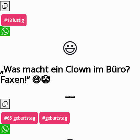
#18 lustig
😃️
WhatsApp
„Was macht ein Clown im Büro?
Faxen!“ 😄🤡
#65 geburtstag
#geburtstag
WhatsApp