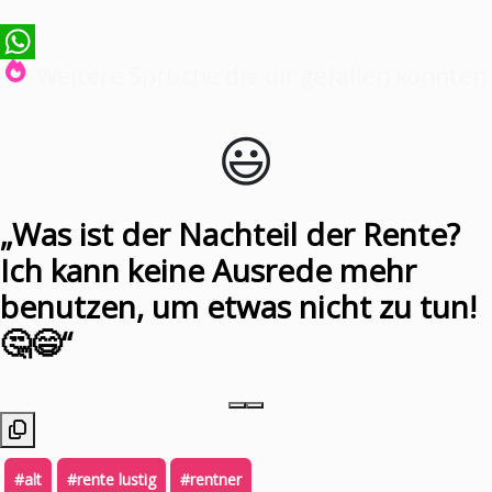
Weitere Sprüche die dir gefallen könnten
WhatsApp
😃️
„Was ist der Nachteil der Rente?
Ich kann keine Ausrede mehr
benutzen, um etwas nicht zu tun!
🤔😄“
#alt
#rente lustig
#rentner