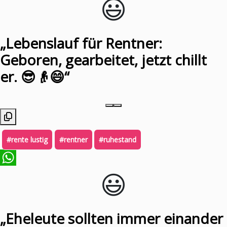
😃️
„Lebenslauf für Rentner:
Geboren, gearbeitet, jetzt chillt
er. 😎👴😄“
#rente lustig
#rentner
#ruhestand
😃️
WhatsApp
„Eheleute sollten immer einander