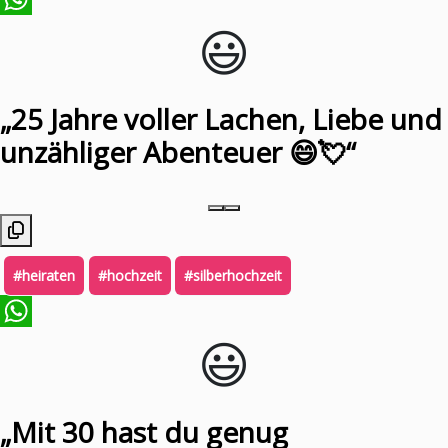
😃️
WhatsApp
„25 Jahre voller Lachen, Liebe und
unzähliger Abenteuer 😄💘“
#heiraten
#hochzeit
#silberhochzeit
😃️
WhatsApp
„Mit 30 hast du genug