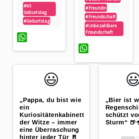
#65
#freundin
Geburtstag
#freundschaft
#geburtstag
#unbezahlbare
Freundschaft
WhatsApp
WhatsApp
😃️
😃
„Bier ist w
„Pappa, du bist wie
Regenschi
ein
schützt vo
Kuriositätenkabinett
Sturm“ 🍺☂
der Witze – immer
eine Überraschung
hinter jeder Tür 🚪