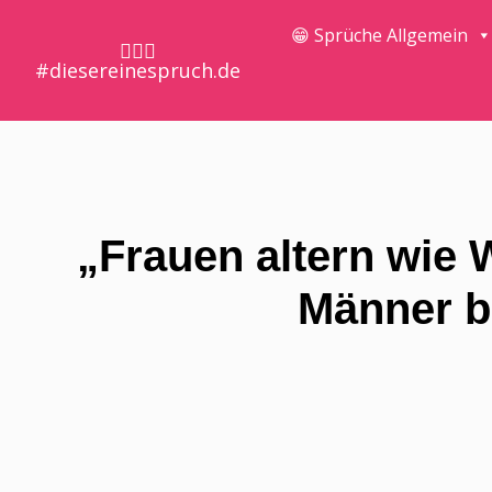
😁 Sprüche Allgemein
🤷🏼‍♀️
#diesereinespruch.de
„Frauen altern wie 
Männer b