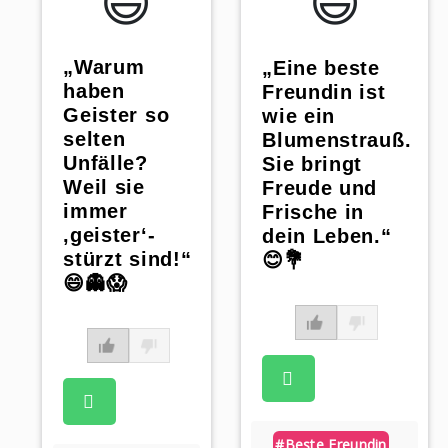
😃️
😃️
„Warum
„Eine beste
haben
Freundin ist
Geister so
wie ein
selten
Blumenstrauß.
Unfälle?
Sie bringt
Weil sie
Freude und
immer
Frische in
‚geister‘-
dein Leben.“
stürzt sind!“
😊💐
😄👻😱
#beste Freundin