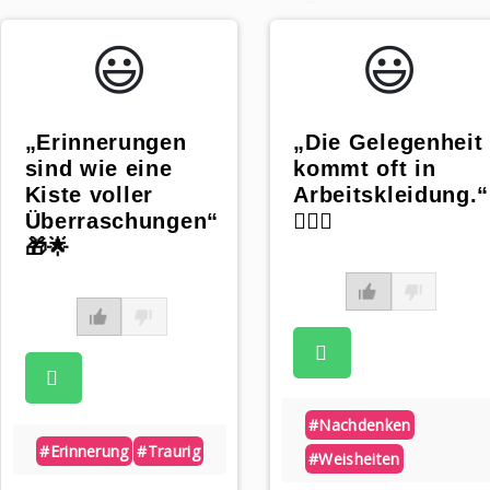
😃️
😃️
„Erinnerungen
„Die Gelegenheit
sind wie eine
kommt oft in
Kiste voller
Arbeitskleidung.“
Überraschungen“
👷🏻‍♂️
🎁🌟
#nachdenken
#erinnerung
#traurig
#weisheiten