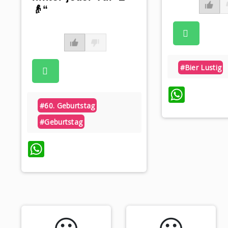
👴“
#bier Lustig
What
#60. Geburtstag
#geburtstag
WhatsApp