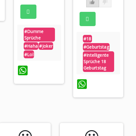
#dumme
Sprüche
#18
#haha
#joker
#geburtstag
#lol
#intelligente
Sprüche 18
WhatsApp
Geburtstag
WhatsApp