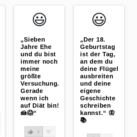
😃️
😃️
„Sieben
„Der 18.
Jahre Ehe
Geburtstag
und du bist
ist der Tag,
immer noch
an dem du
meine
deine Flügel
größte
ausbreiten
Versuchung.
und deine
Gerade
eigene
wenn ich
Geschichte
auf Diät bin!
schreiben
🍰😱“
kannst.“ 🦋
📚
1