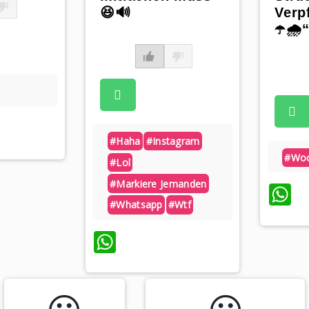
😆🔊
Verp
☂️🌧️
sApp
#haha
#instagram
#woc
#lol
#markiere Jemanden
W
#whatsapp
#wtf
WhatsApp