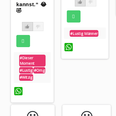
kannst.“ 😂
🤣
#lustig Männer
WhatsApp
#dieser
Moment
#lustig
#omg
#witzig
WhatsApp