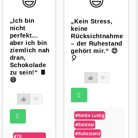
😃️
😃️
„Ich bin
„Kein Stress,
nicht
keine
perfekt…
Rücksichtnahme
aber ich bin
– der Ruhestand
ziemlich nah
gehört mir.“ 😌
dran,
🎈
Schokolade
zu sein!“ 🍫
😄
#rente Lustig
#rentner
#ruhestand
#70