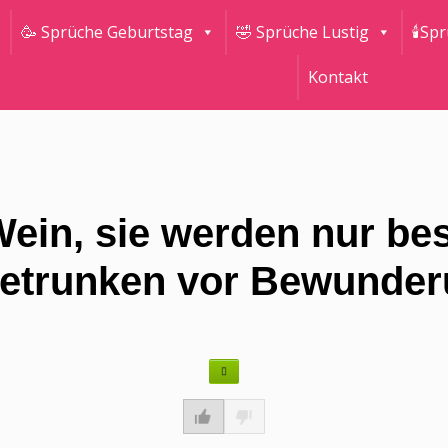
🥳 Sprüche Geburtstag
🤣 Sprüche Lustig
🕯Sp
Kontakt
Wein, sie werden nur b
etrunken vor Bewunder