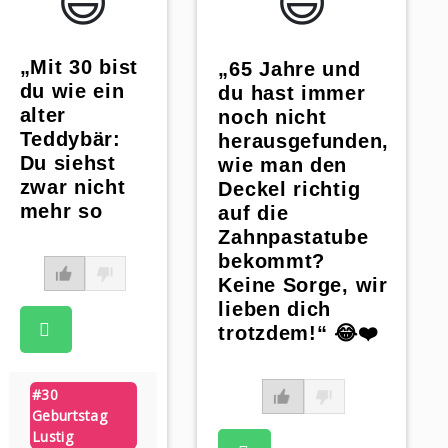
😃️
😃️
„Mit 30 bist
„65 Jahre und
du wie ein
du hast immer
alter
noch nicht
Teddybär:
herausgefunden,
Du siehst
wie man den
zwar nicht
Deckel richtig
mehr so
auf die
Zahnpastatube
bekommt?
Keine Sorge, wir
lieben dich
trotzdem!“ 😂❤️
#30
Geburtstag
Lustig