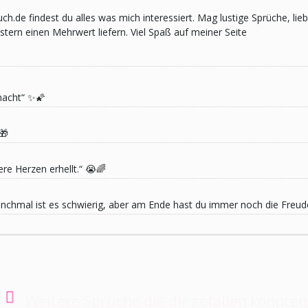
pruch.de findest du alles was mich interessiert. Mag lustige Sprüche,
ern einen Mehrwert liefern. Viel Spaß auf meiner Seite
macht“ ✨🌠
🎁
re Herzen erhellt.“ 😭🌈
 Manchmal ist es schwierig, aber am Ende hast du immer noch die Freu
Weitere Sprüche die dir gefallen könnten