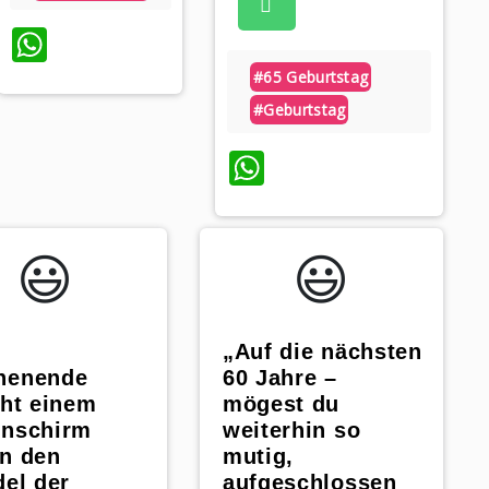
WhatsApp
#65 Geburtstag
#geburtstag
WhatsApp
😃️
😃️
„Auf die nächsten
henende
60 Jahre –
cht einem
mögest du
nschirm
weiterhin so
n den
mutig,
del der
aufgeschlossen