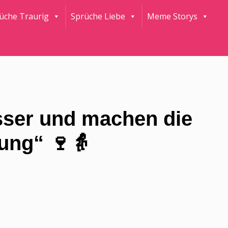
rüche Traurig
Sprüche Liebe
Meme Storys
esser und machen die
ung“ 🍷👵