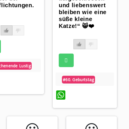
flichtungen.
und liebenswert
“
bleiben wie eine
süße kleine
Katze!“ 😸❤️
henende Lustig
hatsApp
#60. Geburtstag
WhatsApp