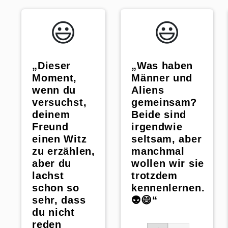
😃️
😃️
„Dieser
„Was haben
Moment,
Männer und
wenn du
Aliens
versuchst,
gemeinsam?
deinem
Beide sind
Freund
irgendwie
einen Witz
seltsam, aber
zu erzählen,
manchmal
aber du
wollen wir sie
lachst
trotzdem
schon so
kennenlernen.
sehr, dass
👽😄“
du nicht
reden