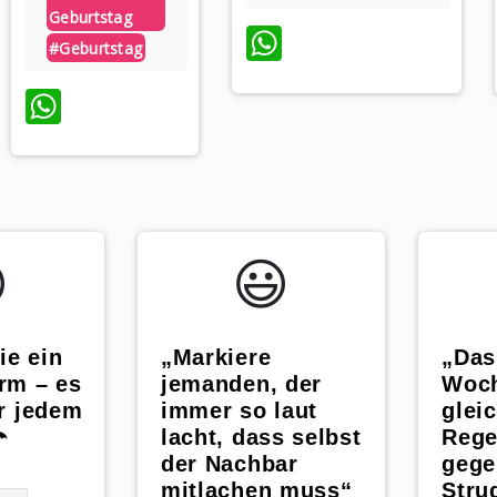
Geburtstag
WhatsApp
#geburtstag
WhatsApp
️
😃️
ie ein
„Markiere
„Das
rm – es
jemanden, der
Woc
r jedem
immer so laut
glei
️
lacht, dass selbst
Rege
der Nachbar
gege
mitlachen muss“
Stru