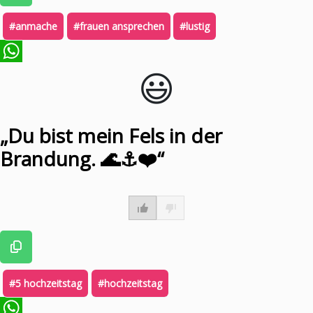
#anmache
#frauen ansprechen
#lustig
😃️
WhatsApp
„Du bist mein Fels in der
Brandung. 🌊⚓❤️“
#5 hochzeitstag
#hochzeitstag