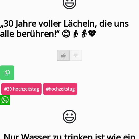
😃️
„30 Jahre voller Lächeln, die uns
alle berühren!“ 😊👴👵💖
#30 hochzeitstag
#hochzeitstag
😃️
WhatsApp
„Nur Wasser zu trinken ist wie ein