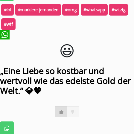
#lol
#markiere jemanden
#omg
#whatsapp
#witzig
#wtf
😃️
WhatsApp
„Eine Liebe so kostbar und
wertvoll wie das edelste Gold der
Welt.“ 💎💖