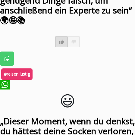
genügend Dinge falsch, um
anschließend ein Experte zu sein“
🌍🤪📚
#reisen lustig
😃️
WhatsApp
„Dieser Moment, wenn du denkst,
du hättest deine Socken verloren,