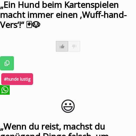
„Ein Hund beim Kartenspielen
macht immer einen ‚Wuff-hand-
Vers‘!“ 🃏🐶
#hunde lustig
😃️
WhatsApp
„Wenn du reist, machst du