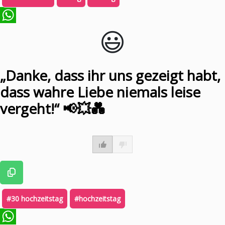
😃️
WhatsApp
„Danke, dass ihr uns gezeigt habt,
dass wahre Liebe niemals leise
vergeht!“ 📢💥💑
#30 hochzeitstag
#hochzeitstag