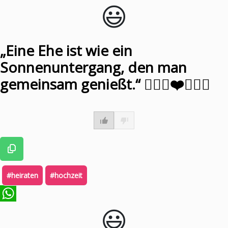
😃️
WhatsApp
„Eine Ehe ist wie ein
Sonnenuntergang, den man
gemeinsam genießt.“ 👰🏼‍♀️❤️🤵🏼‍♂️
#heiraten
#hochzeit
😃️
WhatsApp