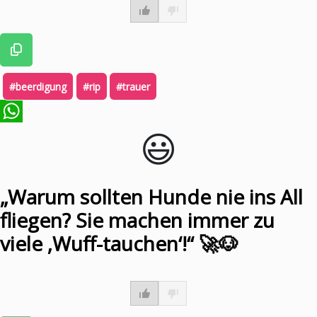
#beerdigung
#rip
#trauer
😃️
WhatsApp
„Warum sollten Hunde nie ins All
fliegen? Sie machen immer zu
viele ‚Wuff-tauchen‘!“ 🚀🐶