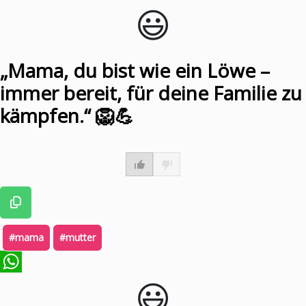
😃️
WhatsApp
„Mama, du bist wie ein Löwe –
immer bereit, für deine Familie zu
kämpfen.“ 🦁💪
#mama
#mutter
😃️
WhatsApp