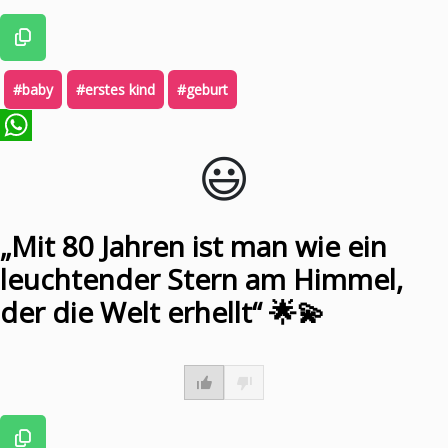
#baby
#erstes kind
#geburt
😃️
WhatsApp
„Mit 80 Jahren ist man wie ein
leuchtender Stern am Himmel,
der die Welt erhellt“ 🌟💫