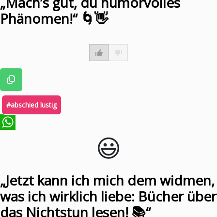
„Mach’s gut, du humorvolles
Phänomen!“ 🌀👋
#abschied lustig
😃️
WhatsApp
„Jetzt kann ich mich dem widmen,
was ich wirklich liebe: Bücher über
das Nichtstun lesen! 📚“