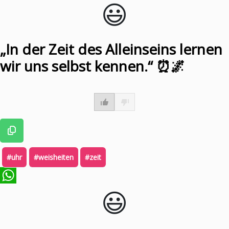
😃️
WhatsApp
„In der Zeit des Alleinseins lernen
wir uns selbst kennen.“ ⏰🌌
#uhr
#weisheiten
#zeit
😃️
WhatsApp