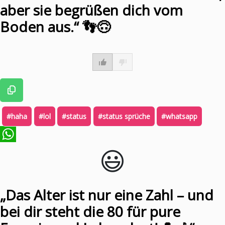
aber sie begrüßen dich vom
Boden aus.“ 👣🙃
#haha
#lol
#status
#status sprüche
#whatsapp
😃️
WhatsApp
„Das Alter ist nur eine Zahl – und
bei dir steht die 80 für pure