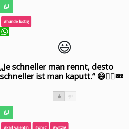
#hunde lustig
😃️
WhatsApp
„Je schneller man rennt, desto
schneller ist man kaputt.“ 😄🏃‍♂️💤
#karl valentin
#omg
#witzig