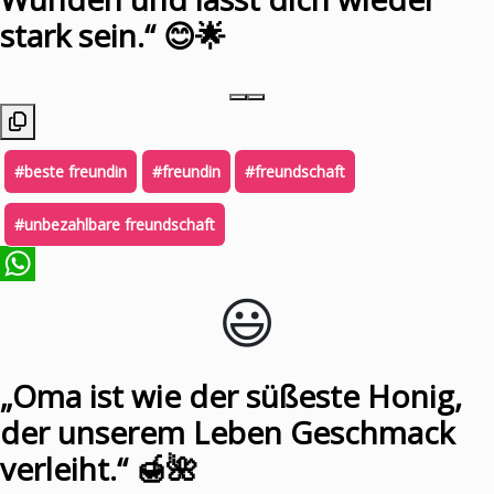
stark sein.“ 😊🌟
#beste freundin
#freundin
#freundschaft
#unbezahlbare freundschaft
😃️
WhatsApp
„Oma ist wie der süßeste Honig,
der unserem Leben Geschmack
verleiht.“ 🍯🌺