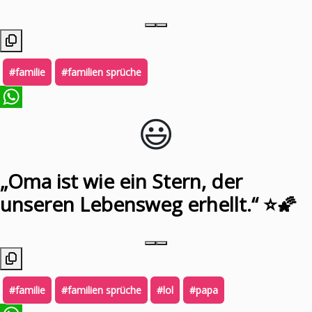
#familie
#familien sprüche
😃️
WhatsApp
„Oma ist wie ein Stern, der
unseren Lebensweg erhellt.“ ⭐️🌠
#familie
#familien sprüche
#lol
#papa