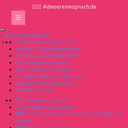
🤷🏼‍♀️ #diesereinespruch.de
😁 Sprüche Allgemein
👱🏻‍♀️ Beste Freundin Sprüche
👩🏼👩🏼‍🦱 Sprüche Schwester
👵🏻 Sprüche zum Ruhestand
👯 Freundschaft Sprüche
👶🏻🍼 Sprüche zur Geburt
👌🏻Tiefgründige kurze Sprüche
🤒 Sprüche zum aufmuntern
🧘🏼Yoga Sprüche
😇 Dankbarkeit Sprüche
🤒 Gute Besserung Sprüche
🧑🏼‍🍳 👨🏼‍⚕️ Sprüche zum Abschied für Kollege und
Kollegin
🫡 Wertschätzungs Sprüche