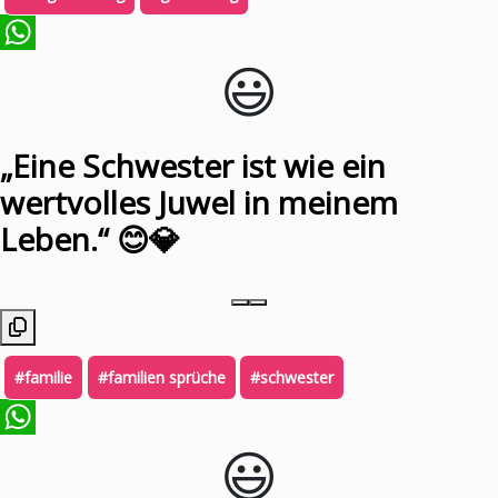
😃️
WhatsApp
„Eine Schwester ist wie ein
wertvolles Juwel in meinem
Leben.“ 😊💎
#familie
#familien sprüche
#schwester
😃️
WhatsApp