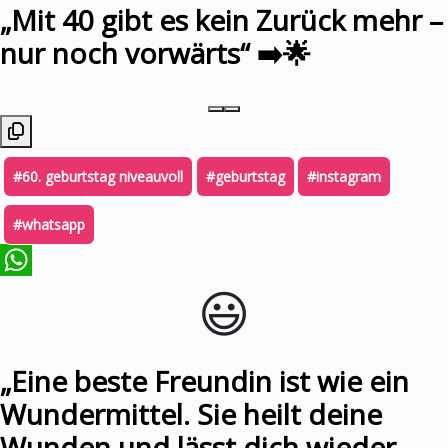
„Mit 40 gibt es kein Zurück mehr –
nur noch vorwärts“ ➡️🌟
#60. geburtstag niveauvoll
#geburtstag
#instagram
#whatsapp
😃️
WhatsApp
„Eine beste Freundin ist wie ein
Wundermittel. Sie heilt deine
Wunden und lässt dich wieder