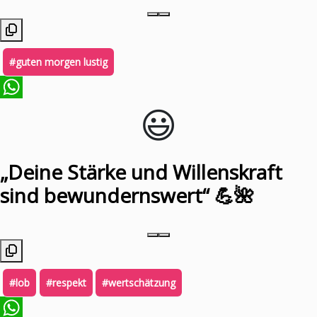
#guten morgen lustig
😃️
WhatsApp
„Deine Stärke und Willenskraft
sind bewundernswert“ 💪🌺
#lob
#respekt
#wertschätzung