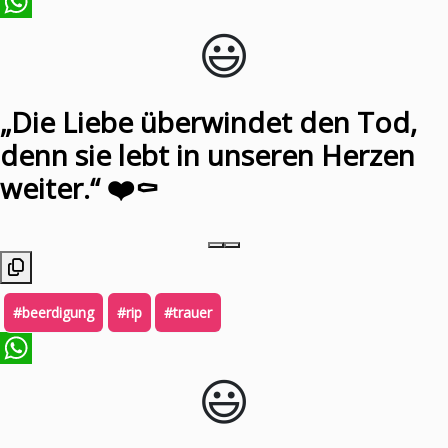
😃️
WhatsApp
„Die Liebe überwindet den Tod,
denn sie lebt in unseren Herzen
weiter.“ ❤️⚰️
#beerdigung
#rip
#trauer
😃️
WhatsApp