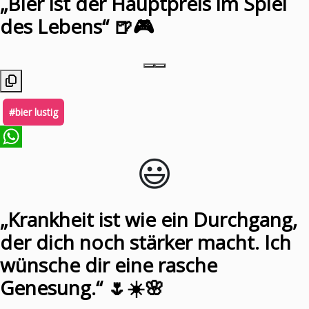
„Bier ist der Hauptpreis im Spiel
des Lebens“ 🍺🎮
#bier lustig
😃️
WhatsApp
„Krankheit ist wie ein Durchgang,
der dich noch stärker macht. Ich
wünsche dir eine rasche
Genesung.“ 🌷☀️🌸