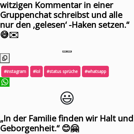
witzigen Kommentar in einer
Gruppenchat schreibst und alle
nur den ‚gelesen‘ -Haken setzen.“
😅✉️
#instagram
#lol
#status sprüche
#whatsapp
😃️
WhatsApp
„In der Familie finden wir Halt und
Geborgenheit.“ 😊🤗