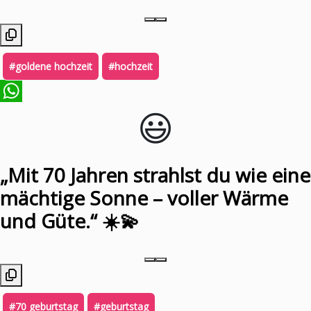
#goldene hochzeit
#hochzeit
😃️
WhatsApp
„Mit 70 Jahren strahlst du wie eine
mächtige Sonne – voller Wärme
und Güte.“ ☀️💫
#70 geburtstag
#geburtstag