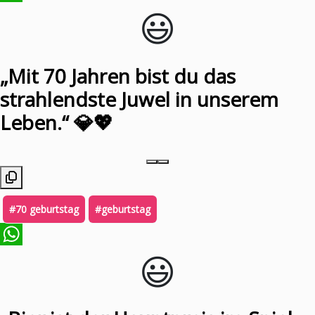
😃️
WhatsApp
„Mit 70 Jahren bist du das
strahlendste Juwel in unserem
Leben.“ 💎💖
#70 geburtstag
#geburtstag
😃️
WhatsApp