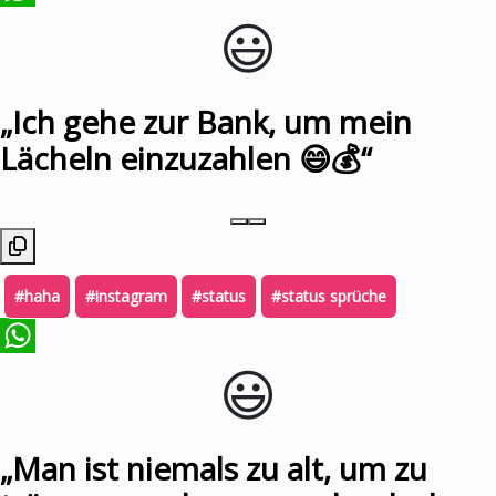
😃️
WhatsApp
„Ich gehe zur Bank, um mein
Lächeln einzuzahlen 😄💰“
#haha
#instagram
#status
#status sprüche
😃️
WhatsApp
„Man ist niemals zu alt, um zu