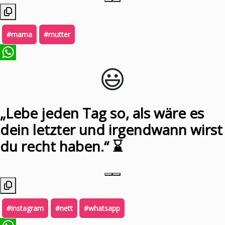
#mama
#mutter
😃️
WhatsApp
„Lebe jeden Tag so, als wäre es
dein letzter und irgendwann wirst
du recht haben.“ ⌛️
#instagram
#nett
#whatsapp