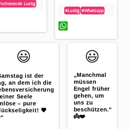
ochenende Lustig
#lustig
#whatsapp
WhatsApp
WhatsApp
😃️
😃️
„Manchmal
Samstag ist der
müssen
ag, an dem ich die
Engel früher
ebensversicherung
gehen, um
einer Seele
uns zu
inlöse – pure
beschützen.“
lückseligkeit! 🧡
👼❤️
“