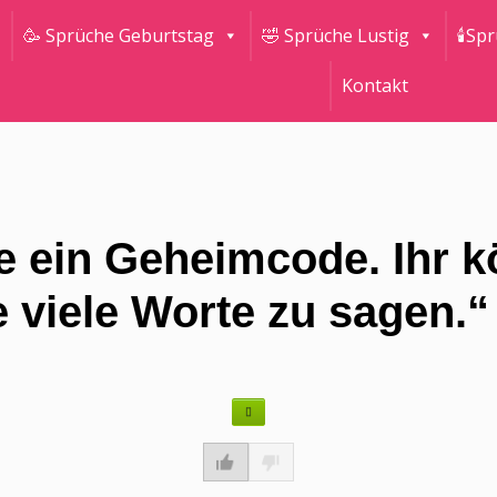
🥳 Sprüche Geburtstag
🤣 Sprüche Lustig
🕯Sp
Kontakt
ie ein Geheimcode. Ihr k
 viele Worte zu sagen.“