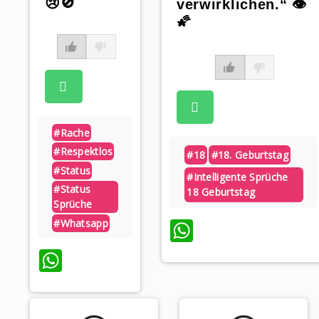
😢🚫
verwirklichen.“ 👁️
🌠
#rache
#respektlos
#18
#18. Geburtstag
#status
#intelligente Sprüche
#status
18 Geburtstag
Sprüche
WhatsApp
#whatsapp
WhatsApp