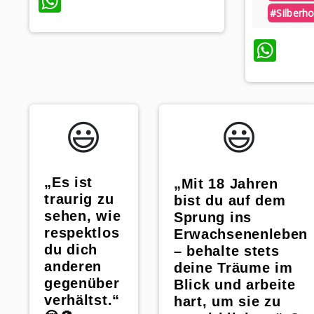
WhatsApp
#silberho
Wh
😃️
😃️
„Es ist
„Mit 18 Jahren
traurig zu
bist du auf dem
sehen, wie
Sprung ins
respektlos
Erwachsenenleben
du dich
– behalte stets
anderen
deine Träume im
gegenüber
Blick und arbeite
verhältst.“
hart, um sie zu