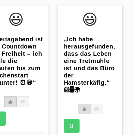
😃️
😃️
eitagabend ist
„Ich habe
r Countdown
herausgefunden,
 Freiheit – ich
dass das Leben
le die
eine Tretmühle
uten bis zum
ist und das Büro
chenstart
der
unter! ⏰😅“
Hamsterkäfig.“
🐹🖥️🌍