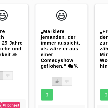
😃️
😃️
re
„Markiere
„Fr
ch
jemanden, der
de
, 25 Jahre
immer aussieht,
zur
Liebe und
als wäre er aus
zäh
keit 🙏
einer
Min
Comedyshow
Wo
geflohen.“ 🎭🏃
hin
n
#hochzeit