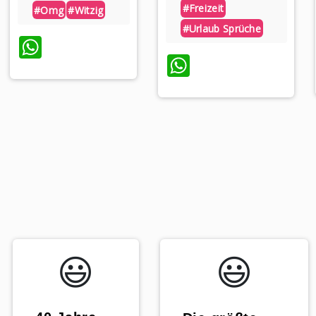
#freizeit
#omg
#witzig
#urlaub Sprüche
WhatsApp
p
WhatsApp
😃️
😃️