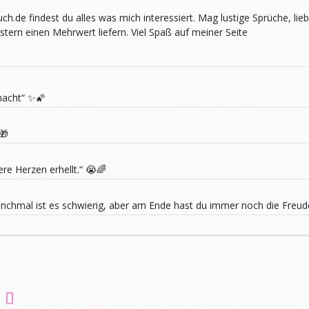
pruch.de findest du alles was mich interessiert. Mag lustige Sprüche,
ern einen Mehrwert liefern. Viel Spaß auf meiner Seite
macht“ ✨🌠
🎁
re Herzen erhellt.“ 😭🌈
 Manchmal ist es schwierig, aber am Ende hast du immer noch die Freu
Weitere Sprüche die dir gefallen könnten