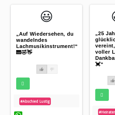
😃️
„25 Jah
„Auf Wiedersehen, du
glückli
wandelndes
vereint
Lachmusikinstrument!“
voller 
🎹🤣👋
Dankbar
💓“
#abschied Lustig
#heirate