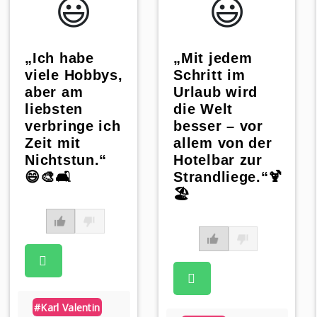
😃️
😃️
„Ich habe
„Mit jedem
viele Hobbys,
Schritt im
aber am
Urlaub wird
liebsten
die Welt
verbringe ich
besser – vor
Zeit mit
allem von der
Nichtstun.“
Hotelbar zur
😄🎨🛋️
Strandliege.“🍹
🏖️
#karl Valentin