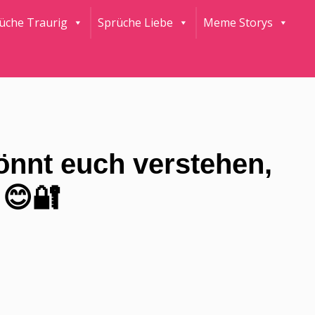
rüche Traurig
Sprüche Liebe
Meme Storys
önnt euch verstehen,
 😊🔐