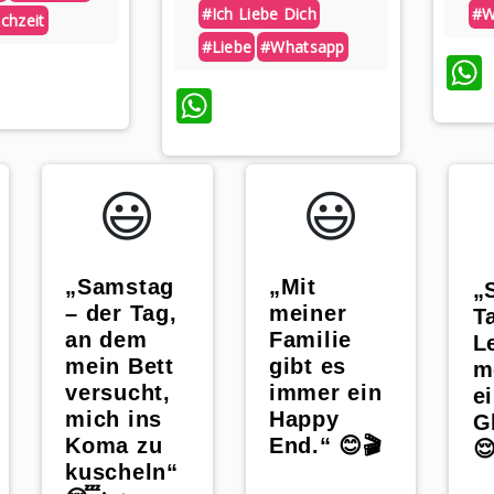
#ich Liebe Dich
#w
chzeit
#liebe
#whatsapp
atsApp
WhatsApp
😃️
😃️
„Samstag
„Mit
„
– der Tag,
meiner
T
an dem
Familie
L
mein Bett
gibt es
m
versucht,
immer ein
e
mich ins
Happy
G
Koma zu
End.“ 😊🎬

kuscheln“