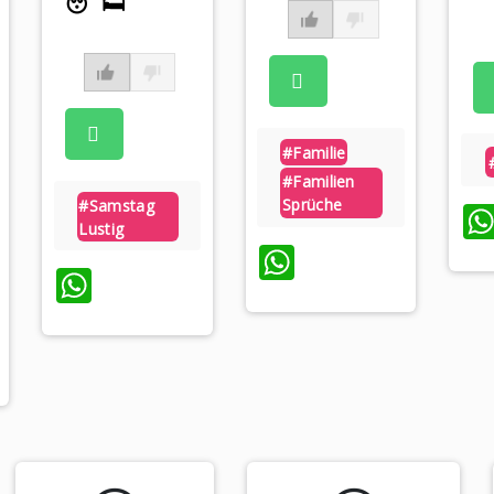
😴🛏️
#familie
#familien
Sprüche
#samstag
Lustig
WhatsApp
WhatsApp