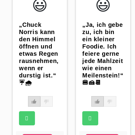
😃️
😃️
„Chuck
„Ja, ich gebe
Norris kann
zu, ich bin
den Himmel
ein kleiner
öffnen und
Foodie. Ich
etwas Regen
feiere gerne
rausnehmen,
jede Mahlzeit
wenn er
wie einen
durstig ist.“
Meilenstein!“
☔🌧️
🍔🍰📆