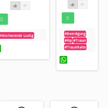
#beerdigung
#wochenende Lustig
#rip
#trauer
WhatsApp
#trauerkarte
WhatsApp