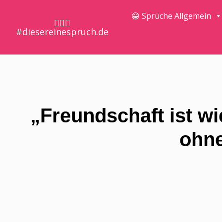
😁 Sprüche Allgemein
🤷🏼‍♀️
#diesereinespruch.de
„Freundschaft ist w
ohne