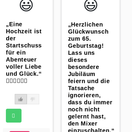
😃️
😃️
„Eine
„Herzlichen
Hochzeit ist
Glückwunsch
der
zum 65.
Startschuss
Geburtstag!
für ein
Lass uns
Abenteuer
dieses
voller Liebe
besondere
und Glück.“
Jubiläum
👰🏼‍♀️🤵🏼‍♂️
feiern und die
Tatsache
ignorieren,
dass du immer
noch nicht
gelernt hast,
den Mixer
einzuschalten.“