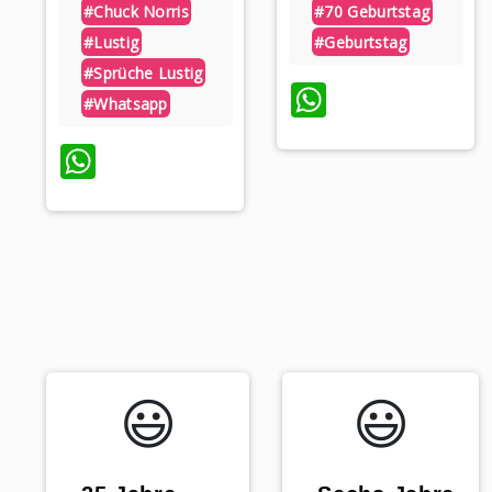
#chuck Norris
#70 Geburtstag
#lustig
#geburtstag
#sprüche Lustig
WhatsAp
#whatsapp
WhatsApp
😃️
😃️