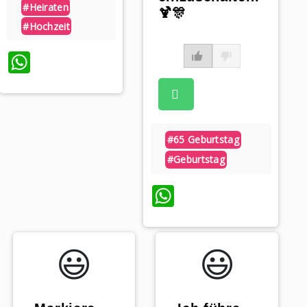
#heiraten
🍹🎊
#hochzeit
WhatsApp
#65 Geburtstag
#geburtstag
WhatsApp
😃️
😃️