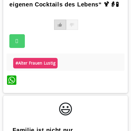
eigenen Cocktails des Lebens“ 🍹👵🧪
#alter Frauen Lustig
WhatsApp
😃️
„Familie ist nicht nur