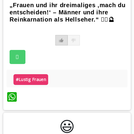
„Frauen und ihr dreimaliges ‚mach du
entscheiden!‘ – Männer und ihre
Reinkarnation als Hellseher.“ 🤷‍♂️🔮
#lustig Frauen
WhatsApp
😃️