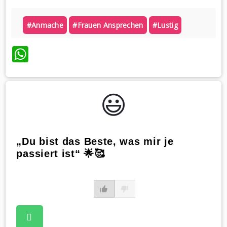
#anmache
#frauen Ansprechen
#lustig
WhatsApp
😃️
„Du bist das Beste, was mir je
passiert ist“ 🌟🥰