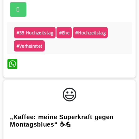
#35 Hochzeitstag
#ehe
#hochzeitstag
#verheiratet
WhatsApp
😃️
„Kaffee: meine Superkraft gegen
Montagsblues“ ☕️💪