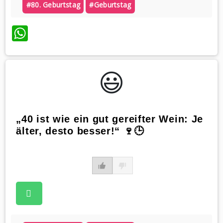
#80. Geburtstag
#geburtstag
WhatsApp
😃️
„40 ist wie ein gut gereifter Wein: Je
älter, desto besser!“ 🍷🕒