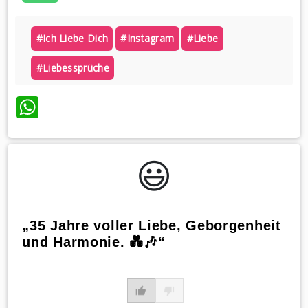
#ich Liebe Dich
#instagram
#liebe
#liebessprüche
WhatsApp
😃️
„35 Jahre voller Liebe, Geborgenheit
und Harmonie. 💑🎶“