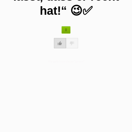
hat!“ 😉✅
Wie gefällt dir dieser Spruch?