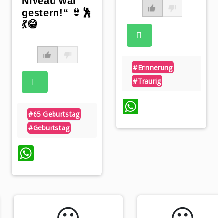
Niveau war
gestern!“ 👙🕺
💃😂
#erinnerung
#traurig
WhatsApp
#65 Geburtstag
#geburtstag
WhatsApp
p
😃️
😃️