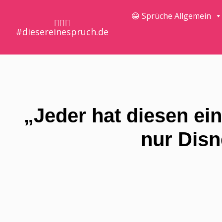
😁 Sprüche Allgemein
🤷🏼‍♀️
#diesereinespruch.de
„Jeder hat diesen ei
nur Disn