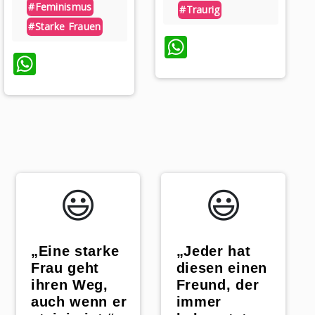
#feminismus
#traurig
#starke Frauen
WhatsApp
WhatsApp
😃️
😃️
„Eine starke
„Jeder hat
Frau geht
diesen einen
ihren Weg,
Freund, der
auch wenn er
immer