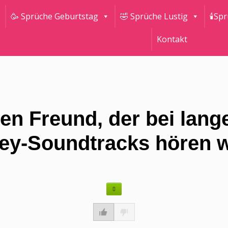
🥳 Sprüche Geburtstag
🤣 Sprüche Lustig
🕯Sp
Kontakt
nen Freund, der bei lan
ey-Soundtracks hören wi