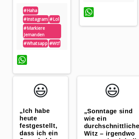
WhatsAp
#haha
#instagram
#lol
#markiere
Jemanden
#whatsapp
#wtf
WhatsApp
😃️
😃️
„Ich habe
„Sonntage sind
heute
wie ein
festgestellt,
durchschnittliche
dass ich ein
Witz – irgendwo