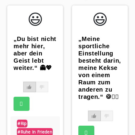
😃️
😃️
„Du bist nicht
„Meine
mehr hier,
sportliche
aber dein
Einstellung
Geist lebt
besteht darin,
weiter.“ 👻💖
meine Kekse
von einem
Raum zum
anderen zu
tragen.“ 🍪🏋️‍♀️
#rip
#ruhe In Frieden