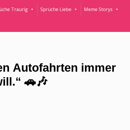
rüche Traurig
Sprüche Liebe
Meme Storys
gen Autofahrten immer
ll.“ 🚗🎶