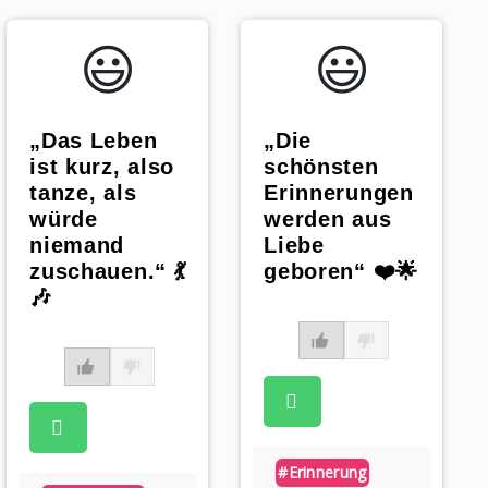
😃️
😃️
„Das Leben
„Die
ist kurz, also
schönsten
tanze, als
Erinnerungen
würde
werden aus
niemand
Liebe
zuschauen.“ 💃
geboren“ ❤️🌟
🎶
#erinnerung