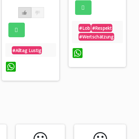
#lob
#respekt
#wertschätzung
WhatsApp
#alltag Lustig
WhatsApp
😃️
😃️