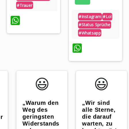
#trauer
p
#instagram
#lol
WhatsApp
#status Sprüche
#whatsapp
WhatsApp
😃️
😃️
„Warum den
„Wir sind
Weg des
alle Sterne,
geringsten
die darauf
r
Widerstands
warten, zu