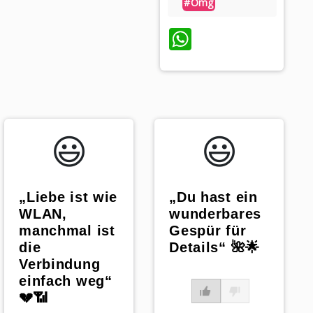
#omg
WhatsApp
😃️
😃️
„Liebe ist wie
„Du hast ein
WLAN,
wunderbares
manchmal ist
Gespür für
die
Details“ 🌺🌟
Verbindung
einfach weg“
💔📶