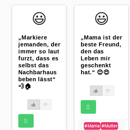
😃️
😃️
„Markiere
„Mama ist der
jemanden, der
beste Freund,
immer so laut
den das
furzt, dass es
Leben mir
selbst das
geschenkt
Nachbarhaus
hat.“ 😊😍
beben lässt“
💨🏠
#mama
#mutter