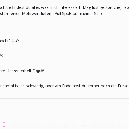
pruch.de findest du alles was mich interessiert. Mag lustige Sprüche,
ern einen Mehrwert liefern. Viel Spaß auf meiner Seite
macht“ ✨🌠
🎁
re Herzen erhellt.“ 😭🌈
 Manchmal ist es schwierig, aber am Ende hast du immer noch die Freu
Weitere Sprüche die dir gefallen könnten