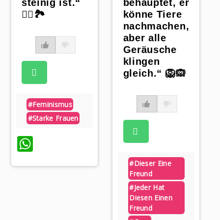
steinig ist.“
behauptet, er
🚶‍♀️🏞️
könne Tiere
nachmachen,
aber alle
Geräusche
klingen
gleich.“ 🦁🙉
#feminismus
#starke Frauen
p
WhatsApp
#dieser Eine
Freund
#jeder Hat
Diesen Einen
Freund