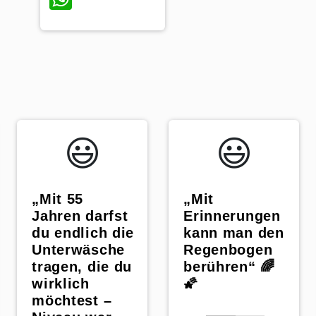
😃️
😃️
„Mit 55
„Mit
Jahren darfst
Erinnerungen
du endlich die
kann man den
Unterwäsche
Regenbogen
tragen, die du
berühren“ 🌈
wirklich
🌠
möchtest –