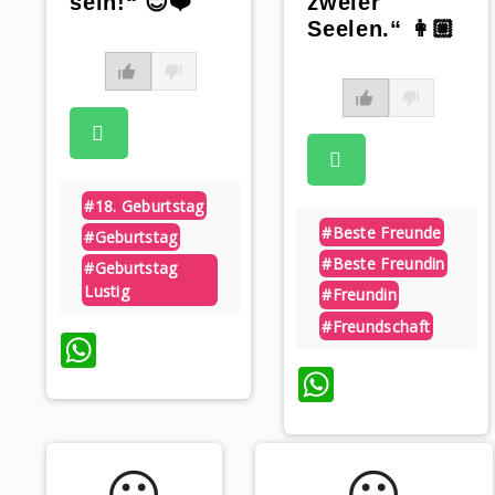
sein!“ 😊❤️
zweier
Seelen.“ 👩🏼
#18. Geburtstag
#beste Freunde
#geburtstag
#beste Freundin
#geburtstag
Lustig
#freundin
#freundschaft
WhatsApp
WhatsAp
😃️
😃️