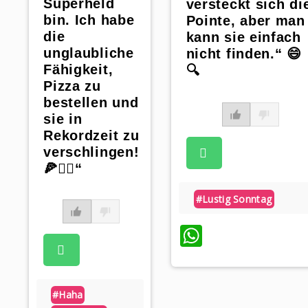
Superheld
versteckt sich di
bin. Ich habe
Pointe, aber man
die
kann sie einfach
unglaubliche
nicht finden.“ 😄
Fähigkeit,
🔍
Pizza zu
bestellen und
sie in
Rekordzeit zu
verschlingen!
🍕🦸‍♀️“
#lustig Sonntag
WhatsApp
#haha