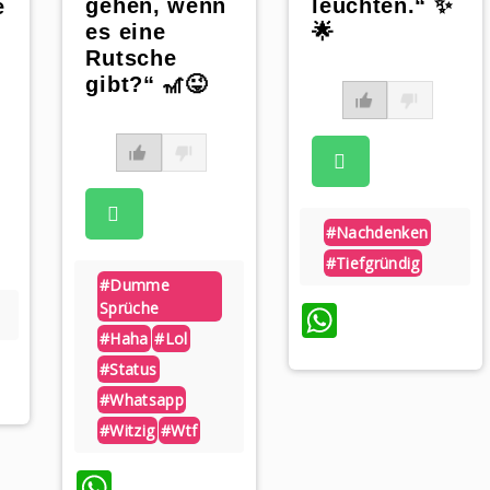
gehen, wenn
leuchten.“ ✨
e
es eine
🌟
Rutsche
gibt?“ 🎢😜
#nachdenken
#tiefgründig
#dumme
WhatsAp
Sprüche
#haha
#lol
#status
#whatsapp
#witzig
#wtf
WhatsApp